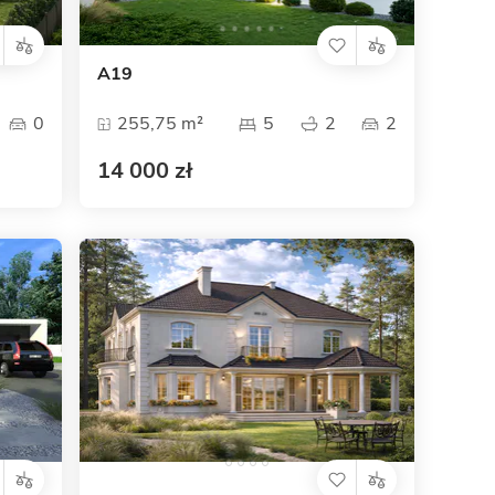
A19
0
255,75 m²
5
2
2
14 000 zł