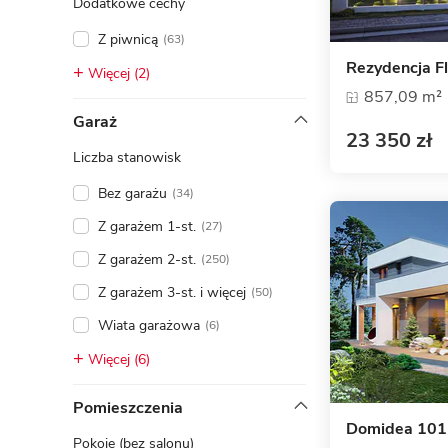
Dodatkowe cechy
Z piwnicą
(63)
Rezydencja F
Więcej (2)
857,09 m²
Garaż
23 350 zł
Liczba stanowisk
Bez garażu
(34)
Z garażem 1-st.
(27)
Z garażem 2-st.
(250)
Z garażem 3-st. i więcej
(50)
Wiata garażowa
(6)
Więcej (6)
Pomieszczenia
Domidea 101
Pokoje (bez salonu)