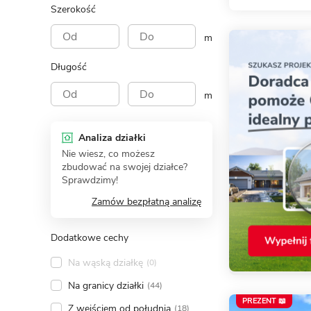
Szerokość
m
Długość
m
Analiza działki
Nie wiesz, co możesz
zbudować na swojej działce?
Sprawdzimy!
Zamów bezpłatną analizę
Dodatkowe cechy
Na wąską działkę
(0)
Na granicy działki
(44)
PREZENT 📖
Z wejściem od południa
(18)