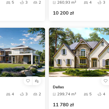
5
3
2
260,93 m²
4
3
10 200 zł
Dallas
4
3
2
299,74 m²
5
4
11 780 zł