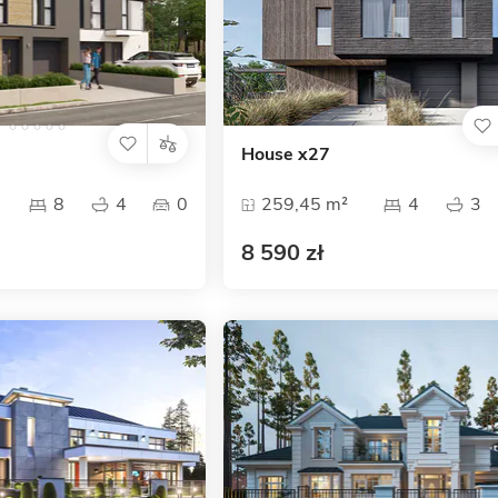
House x27
8
4
0
259,45 m²
4
3
8 590 zł