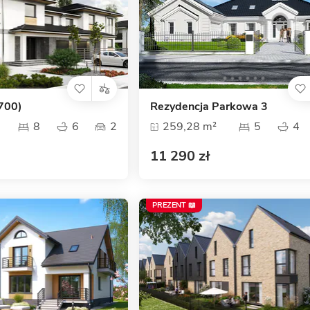
1700)
Rezydencja Parkowa 3
8
6
2
259,28 m²
5
4
11 290 zł
PREZENT 📖