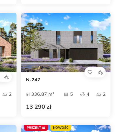
N-247
2
336,87 m²
5
4
2
13 290 zł
PREZENT 📖
NOWOŚĆ