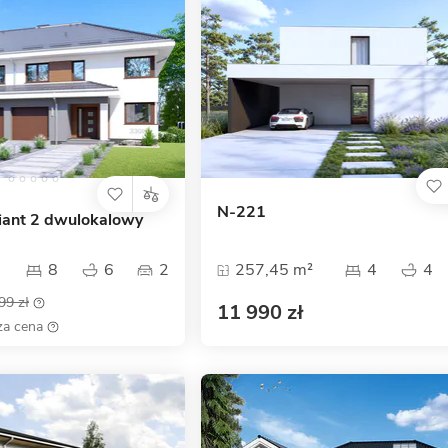
N-221
ant 2 dwulokalowy
8
6
2
257,45 m²
4
4
99 zł
11 990 zł
za cena