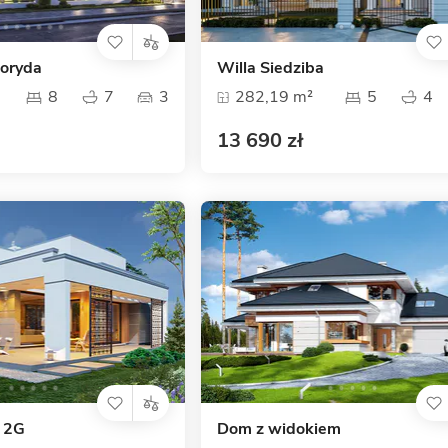
loryda
Willa Siedziba
8
7
3
282,19 m²
5
4
13 690 zł
 2G
Dom z widokiem