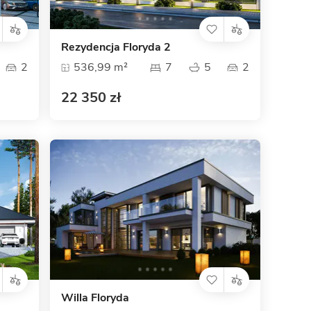
Rezydencja Floryda 2
2
536,99 m²
7
5
2
22 350 zł
Willa Floryda