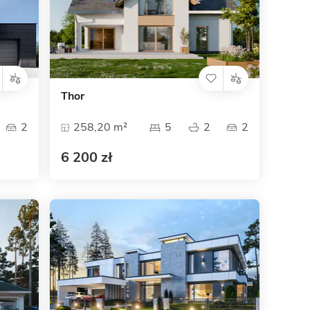
Dom pasywny
- co to znaczy
Thor
2
258,20 m²
5
2
2
6 200 zł