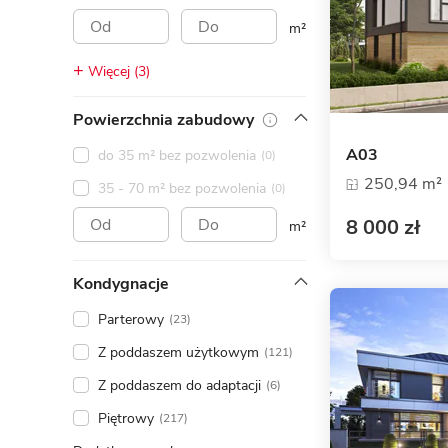
ENERGOOSZCZĘDNOŚĆ
PLEBISCYT EXTRAPROJEKT
m²
DODATKOWE ELEMENTY
AKADEMIA EXTRADOM.PL
Więcej (3)
BAZA WIEDZY
Zobacz wszystkie kategorie
Powierzchnia zabudowy
Zobacz wszystkie porady
A03
do 35 m² bez pozwolenia
(0)
250,94 m²
35 - 70 m² bez pozwolenia
(0)
8 000 zł
m²
Kondygnacje
Parterowy
(23)
Z poddaszem użytkowym
(121)
Z poddaszem do adaptacji
(6)
Piętrowy
(217)