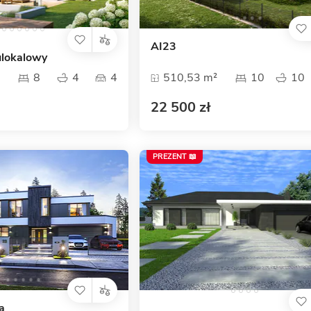
AI23
lokalowy
8
4
4
510,53 m²
10
10
22 500 zł
PREZENT 📖
a