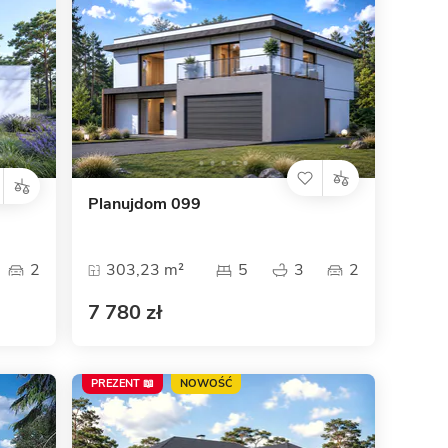
Planujdom 099
2
303,23 m²
5
3
2
7 780 zł
PREZENT 📖
NOWOŚĆ