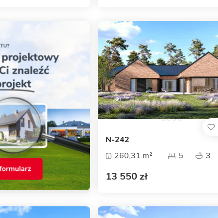
N-242
260,31 m²
5
3
13 550 zł