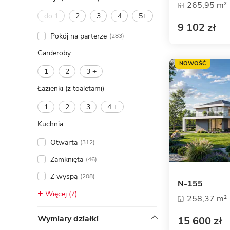
265,95 m²
do 1
2
3
4
5+
9 102 zł
Pokój na parterze
(283)
Garderoby
NOWOŚĆ
1
2
3 +
Łazienki (z toaletami)
1
2
3
4 +
Kuchnia
Otwarta
(312)
Zamknięta
(46)
Z wyspą
(208)
N-155
Więcej (7)
258,37 m²
Wymiary działki
15 600 zł