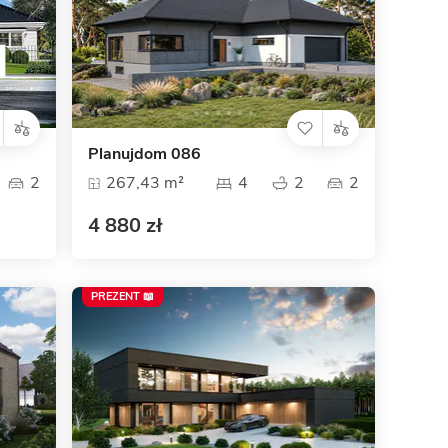
Planujdom 086
2
267,43 m²
4
2
2
4 880 zł
PREZENT 📖