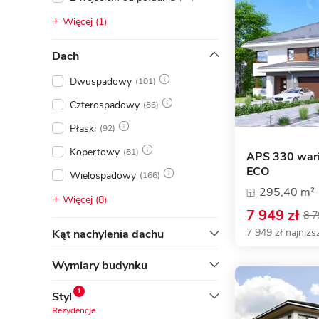
Więcej (1)
Dach
Dwuspadowy
(101)
Czterospadowy
(86)
Płaski
(92)
Kopertowy
(81)
APS 330 wari
ECO
Wielospadowy
(166)
295,40 m²
Więcej (8)
7 949 zł
8 7
7 949 zł najniżs
Kąt nachylenia dachu
Wymiary budynku
1
Styl
Rezydencje