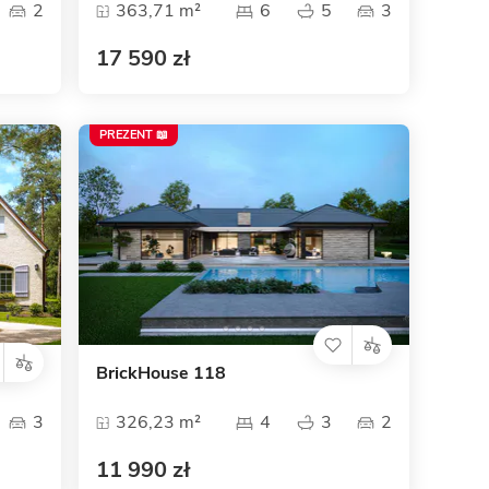
2
363,71 m²
6
5
3
17 590 zł
PREZENT 📖
BrickHouse 118
3
326,23 m²
4
3
2
11 990 zł