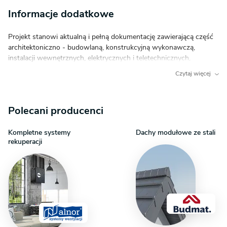
Informacje dodatkowe
Projekt stanowi aktualną i pełną dokumentację zawierającą część
architektoniczno - budowlaną, konstrukcyjną wykonawczą,
instalacji wewnętrznych, elektrycznych i teletechnicznych,
charakterystykę energetyczną oraz uprawnienia projektantów.
Czytaj więcej
Dokumentacja zabezpieczona jest specjalną plombą, której
usunięcie uniemożliwi jej zwrot. Zapraszamy do zamówienia
analizy posiadanej działki w celu upewnienia się, że wybrany
Polecani producenci
projekt domu idealnie na nią pasuje.
Kompletne systemy
Dachy modułowe ze stali
rekuperacji