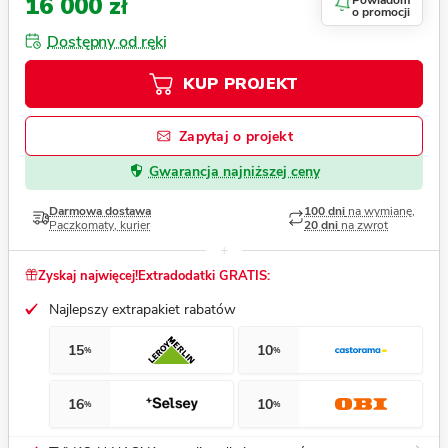
16 000 zł
Powiadom
o promocji
Dostępny od ręki
KUP PROJEKT
Zapytaj o projekt
Gwarancja najniższej ceny
Darmowa dostawa
100 dni
na wymianę,
Paczkomaty, kurier
20 dni
na zwrot
Zyskaj najwięcej!
Extradodatki GRATIS:
Najlepszy extrapakiet rabatów
15
10
%
%
16
10
%
%