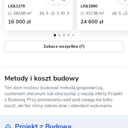
LK&1378
LK&1880
342,68 m²
5
3
2
317,96 m²
5
16 000 zł
24 600 zł
Zobacz wszystkie (7)
Metody i koszt budowy
Ten dom możesz budować metodą gospodarczą,
systemem zleconym lub skorzystać z naszej oferty Projekt
z Budową. Przy porównaniu weź pod uwagę nie tylko
koszt, ale też różny zakres prac i standard wykonania.
Projekt z Budową