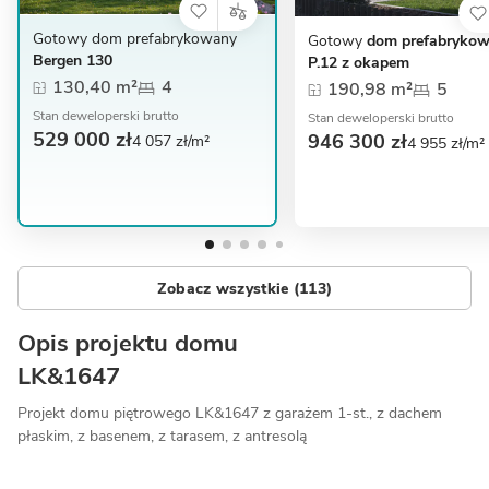
Gotowy dom prefabrykowany
Gotowy
dom prefabryko
Bergen 130
P.12 z okapem
130,40 m²
4
190,98 m²
5
Stan deweloperski brutto
Stan deweloperski brutto
529 000 zł
946 300 zł
4 057 zł/m²
4 955 zł/m²
Zobacz wszystkie (113)
Opis projektu domu
LK&1647
Projekt domu piętrowego LK&1647 z garażem 1-st., z dachem
płaskim, z basenem, z tarasem, z antresolą