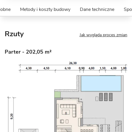
dobne
Metody i koszty budowy
Dane techniczne
Spo
Rzuty
Jak wygląda proces zmian
Parter
- 202,05 m²