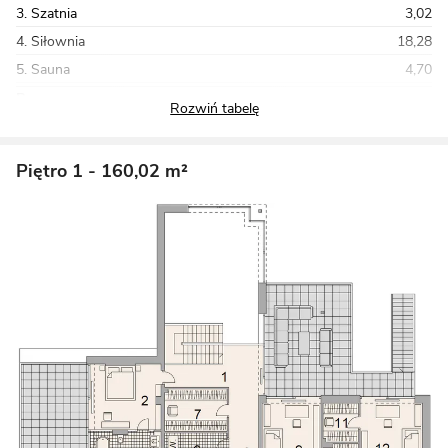
3. Szatnia
3,02
4. Siłownia
18,28
5. Sauna
4,70
Razem
202,05
Piętro 1
- 160,02 m²