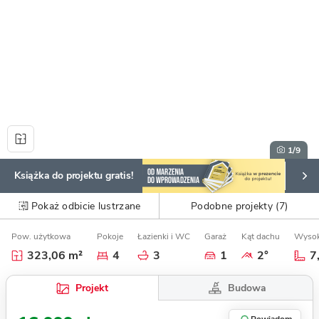
1
/9
Książka do projektu gratis!
Pokaż odbicie lustrzane
Podobne projekty (7)
Pow. użytkowa
Pokoje
Łazienki i WC
Garaż
Kąt dachu
Wysok
323,06 m²
4
3
1
2°
7
Budowa
Projekt