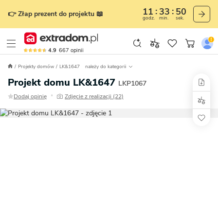
11
33
48
👉 Złap prezent do projektu 📖
godz.
min.
sek.
4.9
667
opinii
Projekty domów
LK&1647
należy do kategorii
Projekt domu LK&1647
LKP1067
•
Dodaj opinię
Zdjęcie z realizacji (22)