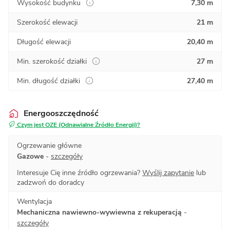
Wysokość budynku
7,30 m
Szerokość elewacji
21 m
Długość elewacji
20,40 m
Min. szerokość działki
27 m
Min. długość działki
27,40 m
Energooszczędność
Czym jest OZE (Odnawialne Źródło Energii)?
Ogrzewanie główne
Gazowe
-
szczegóły
Interesuje Cię inne źródło ogrzewania?
Wyślij zapytanie
lub
zadzwoń do doradcy
Wentylacja
Mechaniczna nawiewno-wywiewna z rekuperacją
-
szczegóły