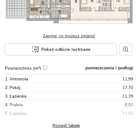
Zapytaj, co możesz zmienić
Pokaż odbicie lustrzane
pomieszczenia i podłogi
Powierzchnia (m²)
1. Antresola
11,99
2. Pokój
17,70
3. Łazienka
11,39
4. Pralnia
8,92
5. Łazienka
11,42
Razem
160,02