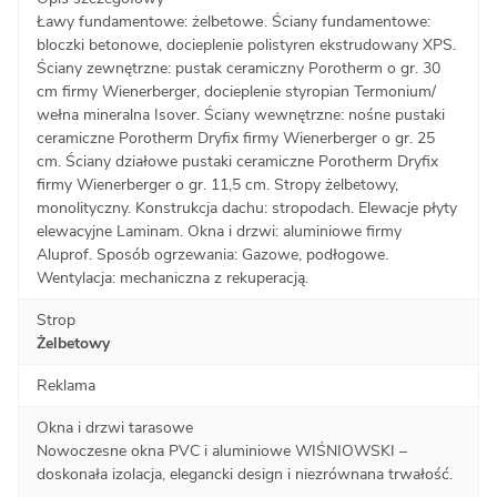
Ławy fundamentowe: żelbetowе. Ściany fundamentowe:
bloczki betonowe, docieplenie polistyren ekstrudowany XPS.
Ściany zewnętrzne: pustak ceramiczny Porotherm o gr. 30
cm firmy Wienerberger, docieplenie styropian Termonium/
wełna mineralna Isover. Ściany wewnętrzne: nośne pustaki
ceramiczne Porotherm Dryfix firmy Wienerberger o gr. 25
cm. Ściany działowe pustaki ceramiczne Porotherm Dryfix
firmy Wienerberger o gr. 11,5 cm. Stropy żelbetowy,
monolityczny. Konstrukcja dachu: stropodach. Elewacje płyty
elewacyjne Laminam. Okna i drzwi: aluminiowe firmy
Aluprof. Sposób ogrzewania: Gazowe, podłogowe.
Wentylacja: mechaniczna z rekuperacją.
Strop
Żelbetowy
Reklama
Okna i drzwi tarasowe
Nowoczesne okna PVC i aluminiowe WIŚNIOWSKI –
doskonała izolacja, elegancki design i niezrównana trwałość.