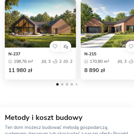
N-237
N-215
198,76 m²
3
2
2
170,80 m²
3
11 980 zł
8 890 zł
Metody i koszt budowy
Ten dom możesz budować metodą gospodarczą,
systemem zleconym lub skorzystać z naszej oferty Projekt