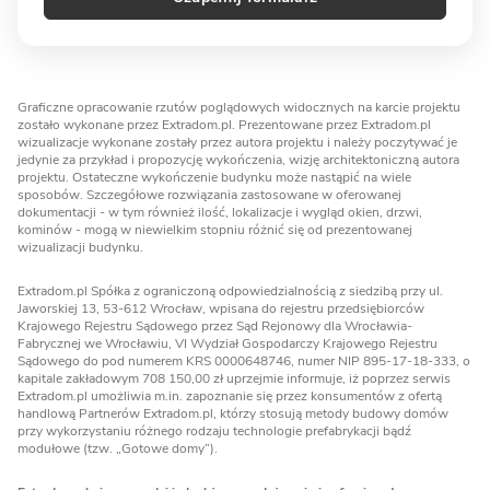
Graficzne opracowanie rzutów poglądowych widocznych na karcie projektu
zostało wykonane przez Extradom.pl. Prezentowane przez Extradom.pl
wizualizacje wykonane zostały przez autora projektu i należy poczytywać je
jedynie za przykład i propozycję wykończenia, wizję architektoniczną autora
projektu. Ostateczne wykończenie budynku może nastąpić na wiele
sposobów. Szczegółowe rozwiązania zastosowane w oferowanej
dokumentacji - w tym również ilość, lokalizacje i wygląd okien, drzwi,
kominów - mogą w niewielkim stopniu różnić się od prezentowanej
wizualizacji budynku.
Extradom.pl Spółka z ograniczoną odpowiedzialnością z siedzibą przy ul.
Jaworskiej 13, 53-612 Wrocław, wpisana do rejestru przedsiębiorców
Krajowego Rejestru Sądowego przez Sąd Rejonowy dla Wrocławia-
Fabrycznej we Wrocławiu, VI Wydział Gospodarczy Krajowego Rejestru
Sądowego do pod numerem KRS 0000648746, numer NIP 895-17-18-333, o
kapitale zakładowym 708 150,00 zł uprzejmie informuje, iż poprzez serwis
Extradom.pl umożliwia m.in. zapoznanie się przez konsumentów z ofertą
handlową Partnerów Extradom.pl, którzy stosują metody budowy domów
przy wykorzystaniu różnego rodzaju technologie prefabrykacji bądź
modułowe (tzw. „Gotowe domy”).