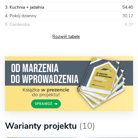
3. Kuchnia + jadalnia
54,40
4. Pokój dzienny
30,12
5. Garderoba
6,20
Razem
310,93
Warianty projektu
(10)