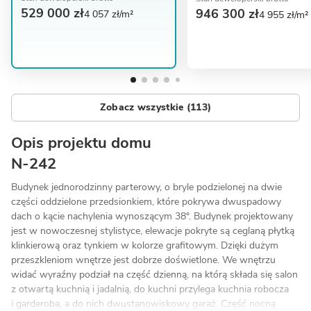
529 000 zł
946 300 zł
4 057 zł/m²
4 955 zł/m²
Zobacz wszystkie (113)
Opis projektu domu
N-242
Budynek jednorodzinny parterowy, o bryle podzielonej na dwie
części oddzielone przedsionkiem, które pokrywa dwuspadowy
dach o kącie nachylenia wynoszącym 38°. Budynek projektowany
jest w nowoczesnej stylistyce, elewacje pokryte są ceglaną płytką
klinkierową oraz tynkiem w kolorze grafitowym. Dzięki dużym
przeszkleniom wnętrze jest dobrze doświetlone. We wnętrzu
widać wyraźny podział na część dzienną, na którą składa się salon
z otwartą kuchnią i jadalnią, do kuchni przylega kuchnia robocza
i garderoba, a do nich dwustanowiskowy garaż. Część nocną