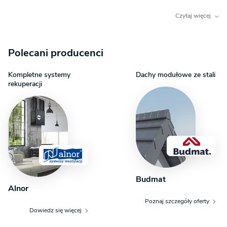
stanowią 4 sypialnie, każda z własną garderobą, biuro, pralnia i 3
łazienki.
Czytaj więcej
Polecani producenci
Kompletne systemy
Dachy modułowe ze stali
rekuperacji
Budmat
Alnor
Poznaj szczegóły oferty
Dowiedz się więcej