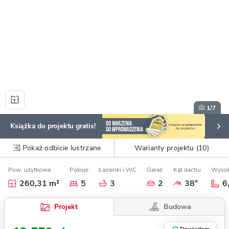
1
/7
Książka do projektu gratis!
Pokaż odbicie lustrzane
Warianty projektu (10)
Pow. użytkowa
Pokoje
Łazienki i WC
Garaż
Kąt dachu
Wysok
260,31 m²
5
3
2
38°
6
Budowa
Projekt