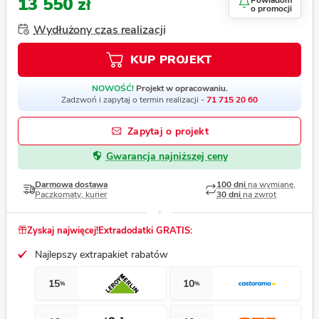
13 550 zł
Powiadom
o promocji
Wydłużony czas realizacji
KUP PROJEKT
NOWOŚĆ!
Projekt w opracowaniu.
Zadzwoń i zapytaj o termin realizacji -
71 715 20 60
Zapytaj o projekt
Gwarancja najniższej ceny
Darmowa dostawa
100 dni
na wymianę,
Paczkomaty, kurier
30 dni
na zwrot
Zyskaj najwięcej!
Extradodatki GRATIS:
Najlepszy extrapakiet rabatów
15
10
%
%