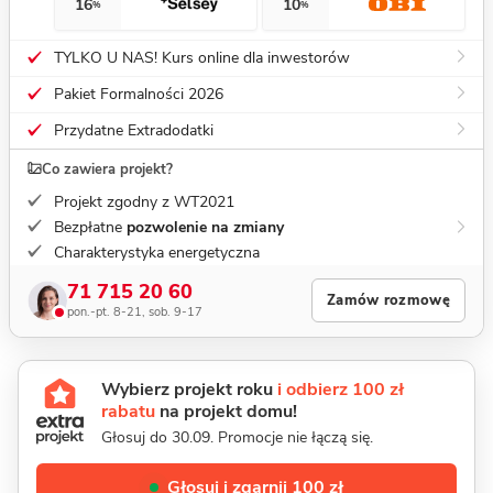
16
10
%
%
TYLKO U NAS! Kurs online dla inwestorów
Pakiet Formalności 2026
Przydatne Extradodatki
Co zawiera projekt?
Projekt zgodny z WT2021
Bezpłatne
pozwolenie na zmiany
Charakterystyka energetyczna
71 715 20 60
Zamów rozmowę
pon.-pt. 8-21, sob. 9-17
Wybierz projekt roku
i odbierz 100 zł
rabatu
na projekt domu!
Głosuj do 30.09. Promocje nie łączą się.
Głosuj i zgarnij 100 zł