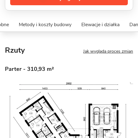
obne
Metody i koszty budowy
Elewacje i działka
Dan
Rzuty
Jak wygląda proces zmian
Parter
- 310,93 m²