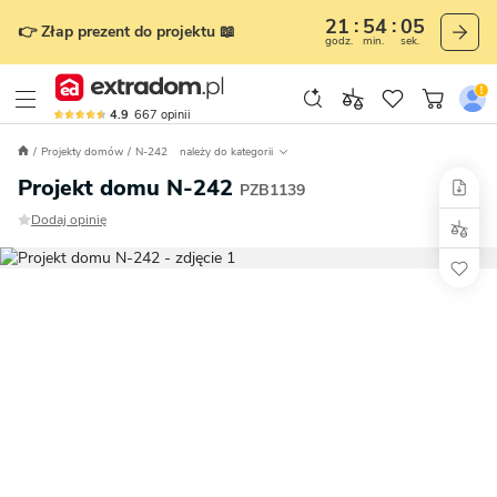
21
54
03
👉 Złap prezent do projektu 📖
godz.
min.
sek.
4.9
667
opinii
Projekty domów
N-242
należy do kategorii
Projekt domu N-242
PZB1139
Dodaj opinię