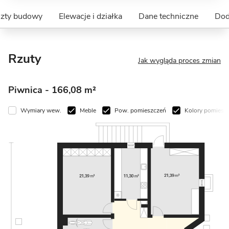
szty budowy
Elewacje i działka
Dane techniczne
Dod
Rzuty
Jak wygląda proces zmian
Piwnica
- 166,08 m²
Wymiary wew.
Meble
Pow. pomieszczeń
Kolory pomiesz