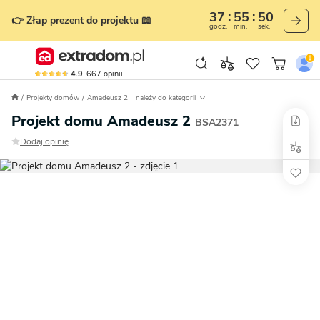
37
55
49
👉 Złap prezent do projektu 📖
godz.
min.
sek.
4.9
667
opinii
Projekty domów
Amadeusz 2
należy do kategorii
Projekt domu Amadeusz 2
BSA2371
Dodaj opinię