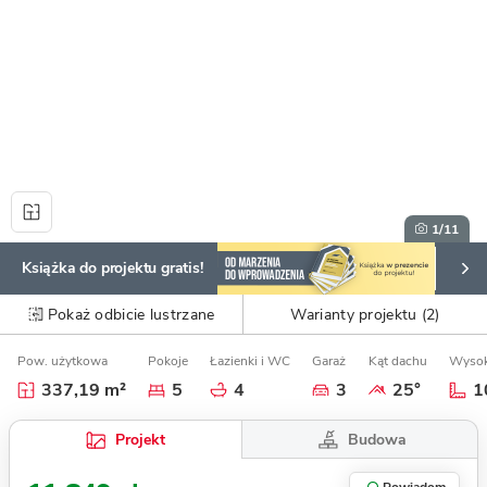
1
/11
Książka do projektu gratis!
Pokaż odbicie lustrzane
Warianty projektu (2)
Pow. użytkowa
Pokoje
Łazienki i WC
Garaż
Kąt dachu
Wysok
337,19 m²
5
4
3
25°
1
Budowa
Projekt