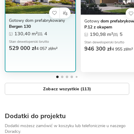
Gotowy dom prefabrykowany
Gotowy
dom prefabryko
Bergen 130
P.12 z okapem
130,40 m²
4
190,98 m²
5
Stan deweloperski brutto
Stan deweloperski brutto
529 000 zł
946 300 zł
4 057 zł/m²
4 955 zł/m²
Zobacz wszystkie (113)
Dodatki do projektu
Dodatki możesz zamówić w koszyku lub telefonicznie
u naszego
Doradcy.