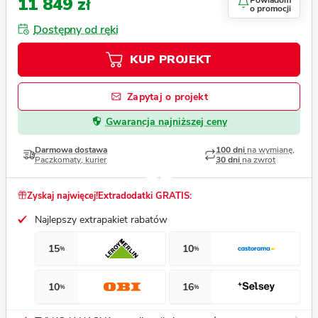
11 849 zł
Powiadom
o promocji
Dostępny od ręki
KUP PROJEKT
Zapytaj o projekt
Gwarancja najniższej ceny
Darmowa dostawa
100 dni
na wymianę,
Paczkomaty, kurier
30 dni
na zwrot
Zyskaj najwięcej!
Extradodatki GRATIS:
Najlepszy extrapakiet rabatów
15
10
%
%
10
16
%
%