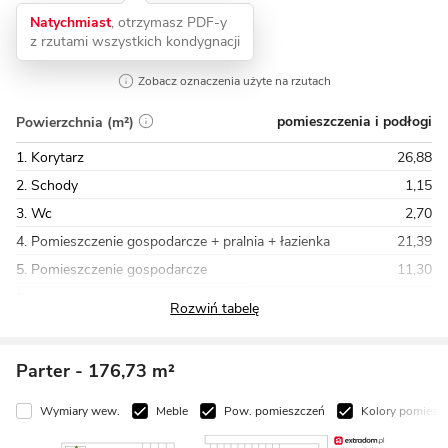
Natychmiast
, otrzymasz PDF-y
z rzutami wszystkich kondygnacji
Zobacz oznaczenia użyte na rzutach
pomieszczenia i podłogi
Powierzchnia (m²)
1. Korytarz
26,88
2. Schody
1,15
3. Wc
2,70
4. Pomieszczenie gospodarcze + pralnia + łazienka
21,39
5. Pomieszczenie gospodarcze
11,30
Razem
166,08
Parter
- 176,73 m²
Wymiary wew.
Meble
Pow. pomieszczeń
Kolory pomiesz