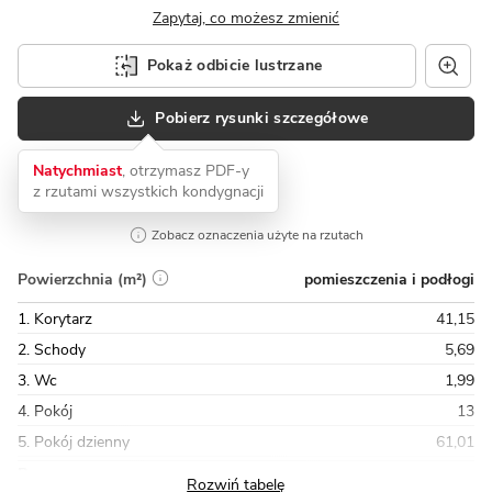
Zapytaj, co możesz zmienić
Pokaż odbicie lustrzane
Pobierz rysunki szczegółowe
Natychmiast
, otrzymasz PDF-y
z rzutami wszystkich kondygnacji
Zobacz oznaczenia użyte na rzutach
pomieszczenia i podłogi
Powierzchnia (m²)
1. Korytarz
41,15
2. Schody
5,69
3. Wc
1,99
4. Pokój
13
5. Pokój dzienny
61,01
Razem
176,73