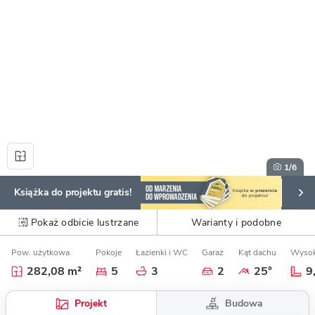
1
/6
Książka do projektu gratis!
Pokaż odbicie lustrzane
Warianty i podobne
Pow. użytkowa
Pokoje
Łazienki i WC
Garaż
Kąt dachu
Wysok
282,08 m²
5
3
2
25°
9
Budowa
Projekt