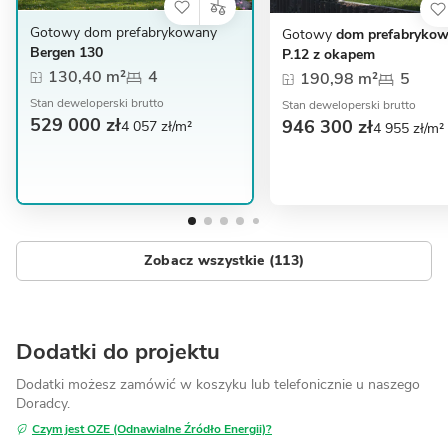
Gotowy dom prefabrykowany
Gotowy
dom prefabryko
Bergen 130
P.12 z okapem
130,40 m²
4
190,98 m²
5
Stan deweloperski brutto
Stan deweloperski brutto
529 000 zł
946 300 zł
4 057 zł/m²
4 955 zł/m²
Zobacz wszystkie (113)
Dodatki do projektu
Dodatki możesz zamówić w koszyku lub telefonicznie
u naszego
Doradcy.
Czym jest OZE (Odnawialne Źródło Energii)?