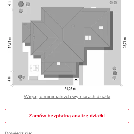
Więcej o minimalnych wymiarach działki
Zamów bezpłatną analizę działki
Dowiedz się: