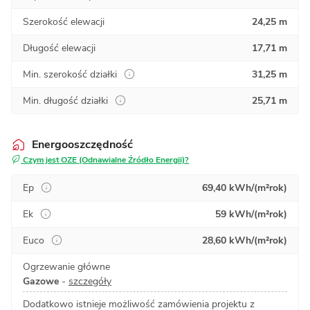
Szerokość elewacji
24,25 m
Długość elewacji
17,71 m
Min. szerokość działki
31,25 m
Min. długość działki
25,71 m
Energooszczędność
Czym jest OZE (Odnawialne Źródło Energii)?
Ep
69,40 kWh/(m²rok)
Ek
59 kWh/(m²rok)
Euco
28,60 kWh/(m²rok)
Ogrzewanie główne
Gazowe
-
szczegóły
Dodatkowo istnieje możliwość zamówienia projektu z