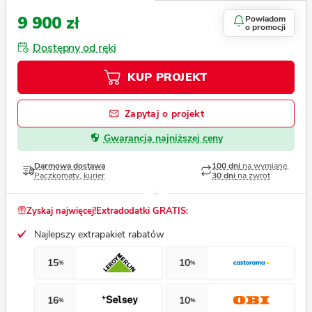
9 900 zł
Powiadom
o promocji
Dostępny od ręki
KUP PROJEKT
Zapytaj o projekt
Gwarancja najniższej ceny
Darmowa dostawa
100 dni
na wymianę,
Paczkomaty, kurier
30 dni
na zwrot
Zyskaj najwięcej!
Extradodatki GRATIS:
Najlepszy extrapakiet rabatów
15
10
%
%
16
10
%
%