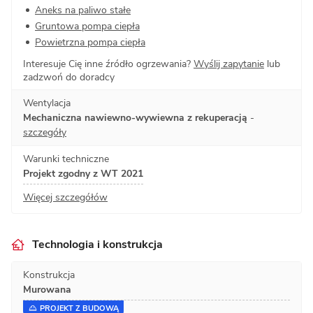
Aneks na paliwo stałe
Gruntowa pompa ciepła
Powietrzna pompa ciepła
Interesuje Cię inne źródło ogrzewania?
Wyślij zapytanie
lub
zadzwoń do doradcy
Wentylacja
Mechaniczna nawiewno-wywiewna z rekuperacją
-
szczegóły
Warunki techniczne
Projekt zgodny z WT 2021
Więcej szczegółów
Technologia i konstrukcja
Konstrukcja
Murowana
PROJEKT Z BUDOWĄ