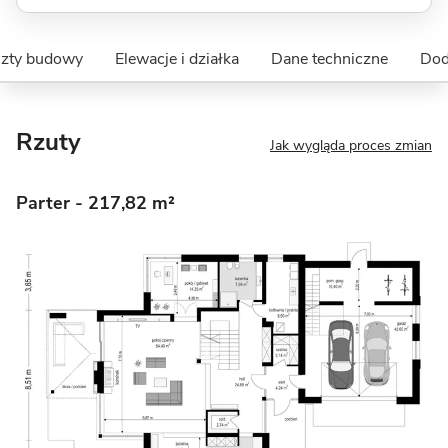
szty budowy
Elewacje i działka
Dane techniczne
Dod
Rzuty
Jak wygląda proces zmian
Parter
- 217,82 m²