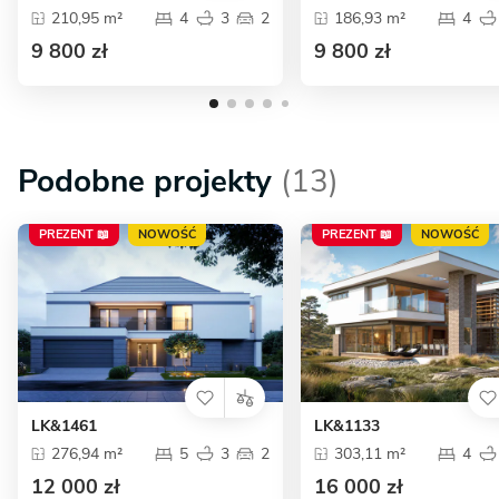
210,95 m²
4
3
2
186,93 m²
4
9 800 zł
9 800 zł
Podobne projekty
(13)
PREZENT 📖
NOWOŚĆ
PREZENT 📖
NOWOŚĆ
LK&1461
LK&1133
276,94 m²
5
3
2
303,11 m²
4
12 000 zł
16 000 zł