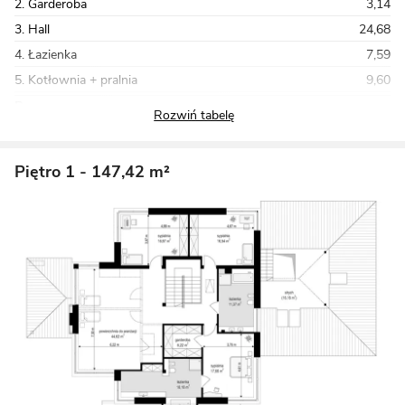
2. Garderoba
3,14
3. Hall
24,68
4. Łazienka
7,59
5. Kotłownia + pralnia
9,60
Razem
217,82
Piętro 1
- 147,42 m²