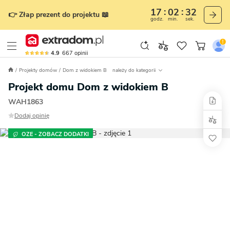
17
02
31
👉 Złap prezent do projektu 📖
godz.
min.
sek.
4.9
667
opinii
Projekty domów
Dom z widokiem B
należy do kategorii
Projekt domu Dom z widokiem B
WAH1863
Dodaj opinię
OZE - ZOBACZ DODATKI