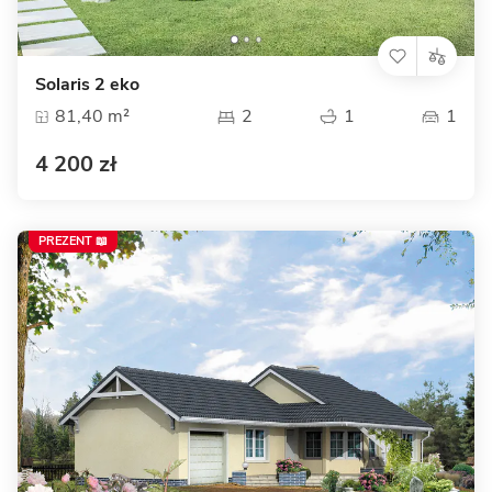
Solaris 2 eko
81,40 m²
2
1
1
4 200 zł
PREZENT 📖