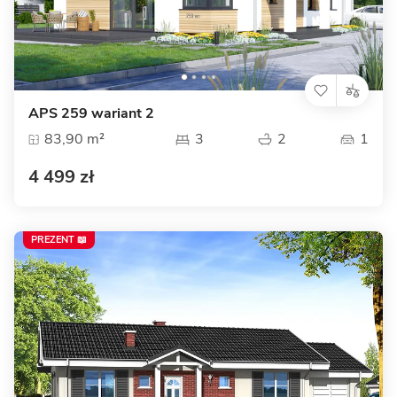
APS 259 wariant 2
83,90 m²
3
2
1
4 499 zł
PREZENT 📖