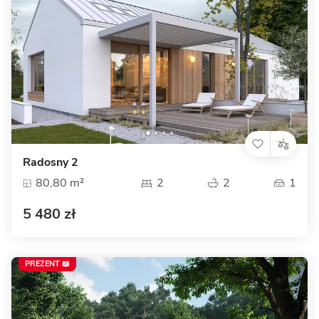
Radosny 2
80,80 m²
2
2
1
5 480 zł
PREZENT 📖