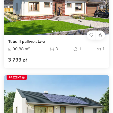
Tebe II paliwo stałe
90,88 m²
3
1
1
3 799 zł
PREZENT 📖