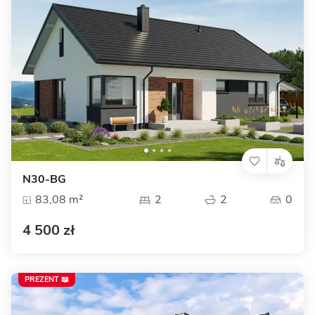
N30-BG
83,08 m²
2
2
0
4 500 zł
PREZENT 📖