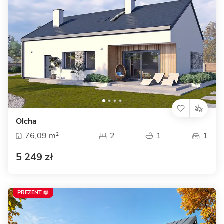
Olcha
76,09 m²
2
1
1
5 249 zł
PREZENT 📖