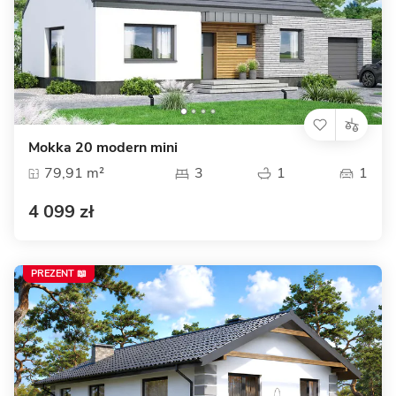
Mokka 20 modern mini
79,91 m²
3
1
1
4 099 zł
PREZENT 📖