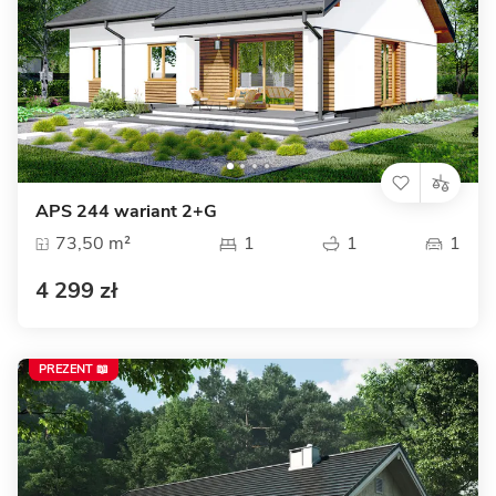
APS 244 wariant 2+G
73,50 m²
1
1
1
4 299 zł
PREZENT 📖