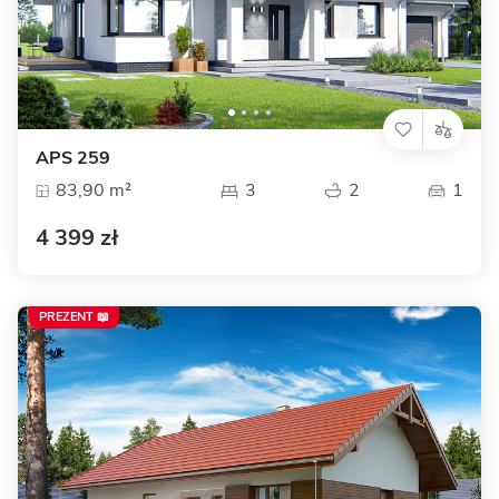
APS 259
83,90 m²
3
2
1
4 399 zł
PREZENT 📖