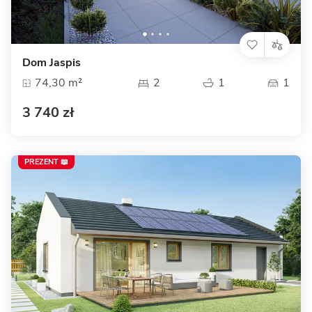
Dom Jaspis
74,30 m²
2
1
1
3 740 zł
PREZENT 📖