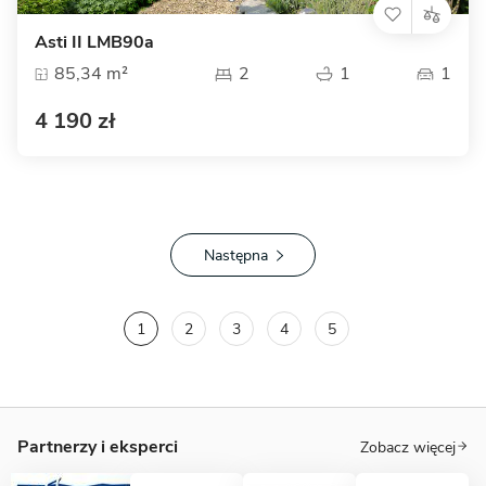
Asti II LMB90a
85,34 m²
2
1
1
4 190 zł
Następna
1
2
3
4
5
Partnerzy i eksperci
Zobacz więcej