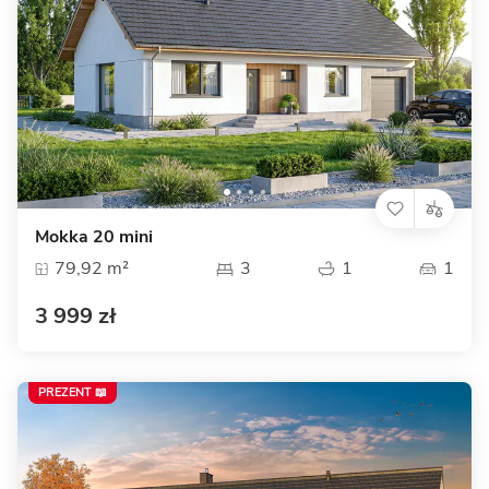
Mokka 20 mini
79,92 m²
3
1
1
3 999 zł
PREZENT 📖