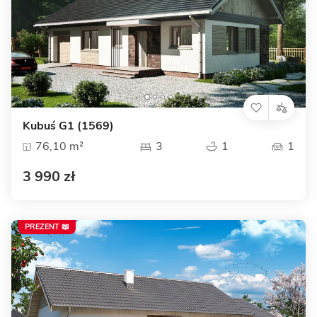
Kubuś G1 (1569)
76,10 m²
3
1
1
3 990 zł
PREZENT 📖