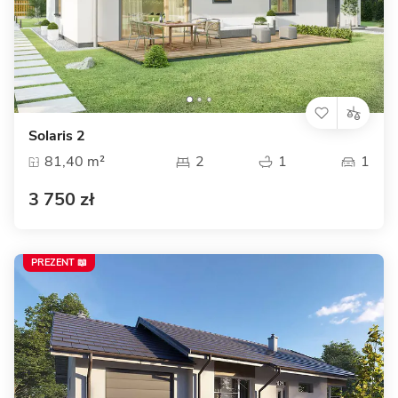
Solaris 2
81,40 m²
2
1
1
3 750 zł
PREZENT 📖