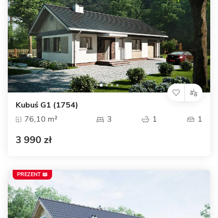
Kubuś G1 (1754)
76,10 m²
3
1
1
3 990 zł
PREZENT 📖