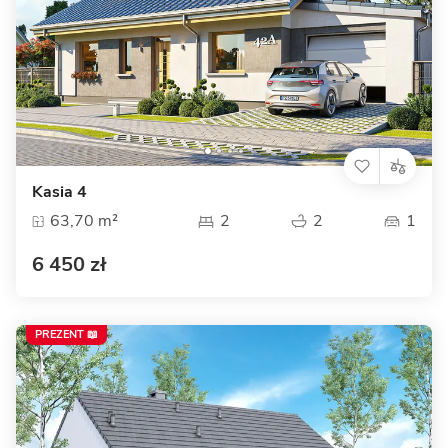
Kasia 4
63,70 m²
2
2
1
6 450 zł
PREZENT 📖