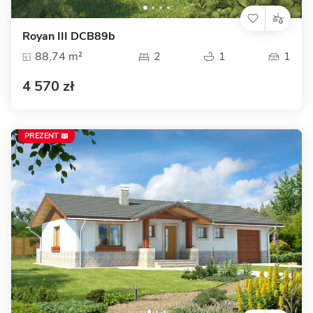
Royan III DCB89b
88,74 m²
2
1
1
4 570 zł
PREZENT 📖