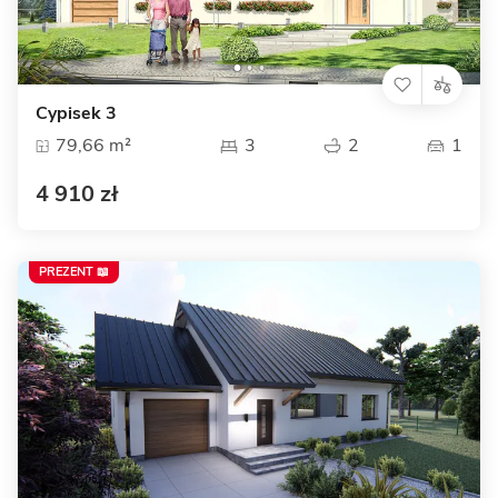
Cypisek 3
79,66 m²
3
2
1
4 910 zł
PREZENT 📖