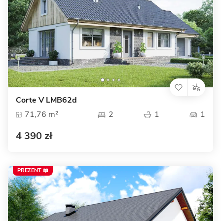
Corte V LMB62d
71,76 m²
2
1
1
4 390 zł
PREZENT 📖