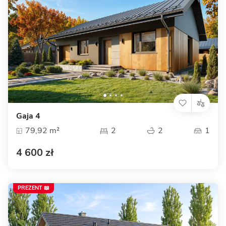
Gaja 4
79,92 m²
2
2
1
4 600 zł
PREZENT 📖