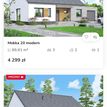
Mokka 20 modern
89,81 m²
3
2
1
4 299 zł
PREZENT 📖