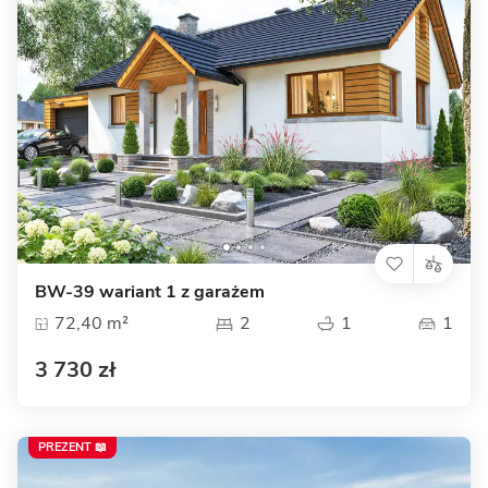
BW-39 wariant 1 z garażem
72,40 m²
2
1
1
3 730 zł
PREZENT 📖