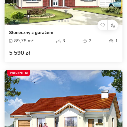
Słoneczny z garażem
89,78 m²
3
2
1
5 590 zł
PREZENT 📖