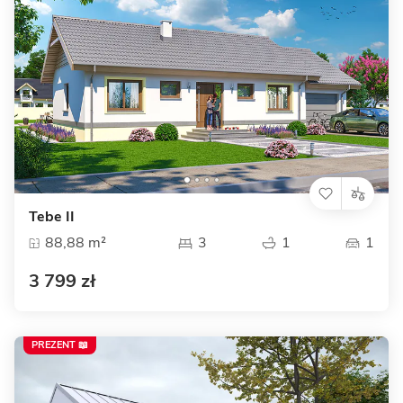
Tebe II
88,88 m²
3
1
1
3 799 zł
PREZENT 📖