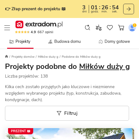
3
01
26
51
👉 Złap prezent do projektu 📖
dni
godz.
min.
sek.
4.9
667
opinii
Projekty
Budowa domu
Domy gotowe
Projekty domów
Miłków duży g
Podobne do Miłków duży g
Projekty podobne do
Miłków duży g
Liczba projektów:
138
Kilka cech zostało przyjętych jako kluczowe i niezmienne
względem wybranego projektu (typ, konstrukcja, zabudowa,
kondygnacje, dach).
Filtruj
PREZENT 📖