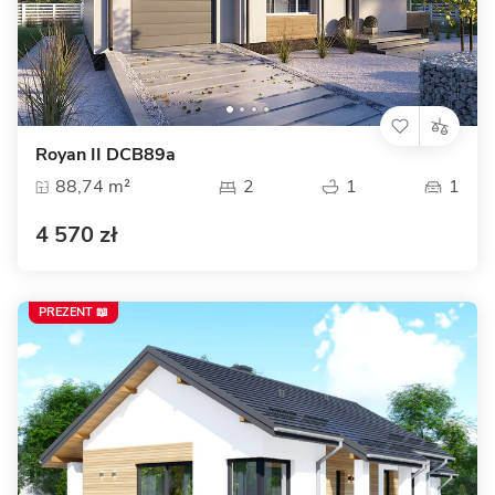
Royan II DCB89a
88,74 m²
2
1
1
4 570 zł
PREZENT 📖