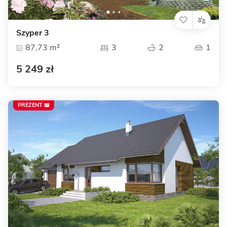
Szyper 3
87,73 m²
3
2
1
5 249 zł
PREZENT 📖