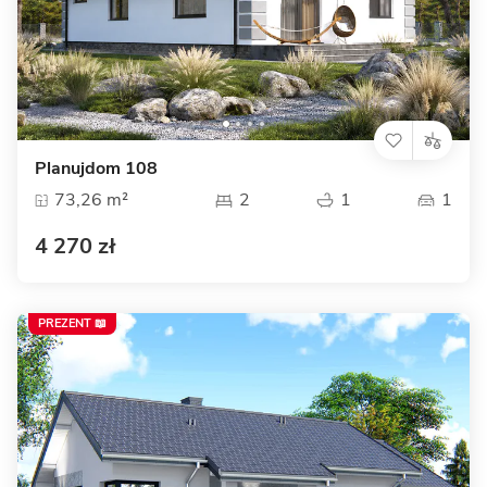
Planujdom 108
73,26 m²
2
1
1
4 270 zł
PREZENT 📖