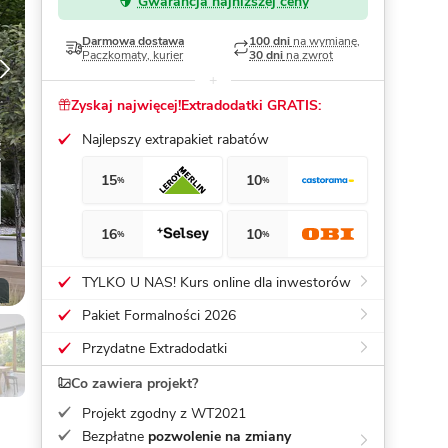
Gwarancja najniższej ceny
Dom pasywny
- co to znaczy
Darmowa dostawa
100 dni
na wymianę,
Paczkomaty, kurier
30 dni
na zwrot
Zyskaj najwięcej!
Extradodatki GRATIS:
Najlepszy extrapakiet rabatów
15
10
%
%
16
10
%
%
TYLKO U NAS! Kurs online dla inwestorów
Pakiet Formalności 2026
Przydatne Extradodatki
Co zawiera projekt?
Projekt zgodny z WT2021
Bezpłatne
pozwolenie na zmiany