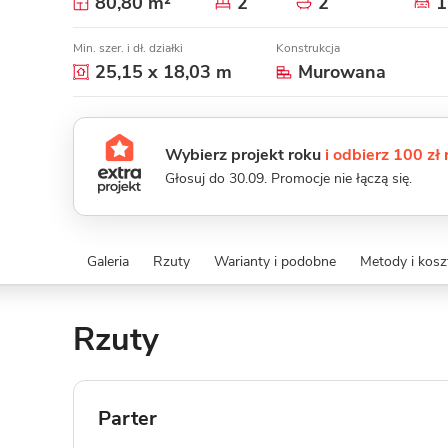
80,80 m²
2
2
1
Min. szer. i dł. działki
Konstrukcja
25,15 x 18,03 m
Murowana
Wybierz projekt roku
i odbierz 100 zł
Głosuj do 30.09. Promocje nie łączą się.
Galeria
Rzuty
Warianty i podobne
Metody i kos
Rzuty
Parter