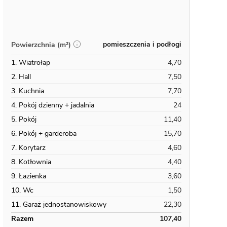
pomieszczenia i podłogi
Powierzchnia (m²)
1. Wiatrołap
4,70
2. Hall
7,50
3. Kuchnia
7,70
4. Pokój dzienny + jadalnia
24
5. Pokój
11,40
6. Pokój + garderoba
15,70
7. Korytarz
4,60
8. Kotłownia
4,40
9. Łazienka
3,60
10. Wc
1,50
11. Garaż jednostanowiskowy
22,30
Razem
107,40