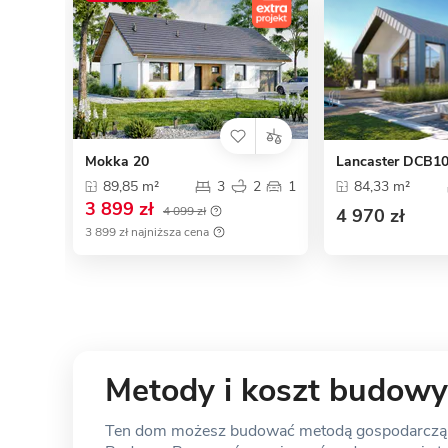
Mokka 20
Lancaster DCB1
89,85 m²
3
2
1
84,33 m²
3 899 zł
4 099 zł
4 970 zł
3 899 zł najniższa cena
Metody i koszt budowy
Ten dom możesz budować metodą gospodarczą, s