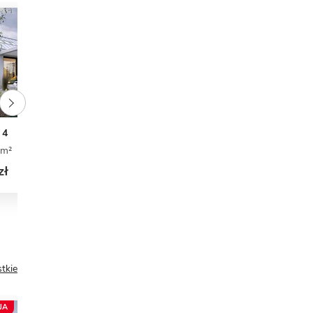
 4
 m²
3
2
1
zł
tkie
JA
NOWOŚĆ
PROMOCJA