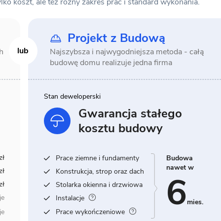
o koszt, ale też różny zakres prac i standard wykonania.
Projekt z Budową
h
Najszybsza i najwygodniejsza metoda -
całą
budowę domu realizuje jedna firma
Stan deweloperski
Gwarancja stałego
kosztu budowy
6
zł
Prace ziemne i fundamenty
Budowa
nawet w
zł
Konstrukcja, strop oraz dach
6
zł
Stolarka okienna i drzwiowa
je
Instalacje
mies.
je
Prace wykończeniowe