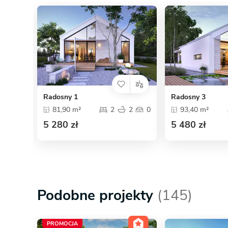
Radosny 1
Radosny 3
81,90 m²
2
2
0
93,40 m²
5 280 zł
5 480 zł
Podobne projekty
(145)
PROMOCJA