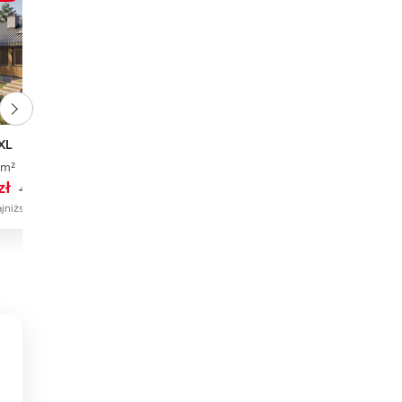
2XL
Olcha
 m²
3
2
0
76,09 m²
2
1
1
zł
4 849 zł
4 650 zł
5 249 zł
ajniższa cena
4 749 zł najniższa cena