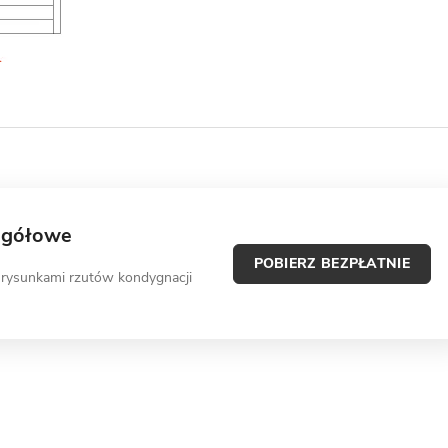
egółowe
POBIERZ BEZPŁATNIE
 rysunkami rzutów kondygnacji