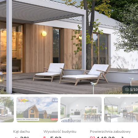
1
/10
Kąt dachu
Wysokość budynku
Powierzchnia zabudowy