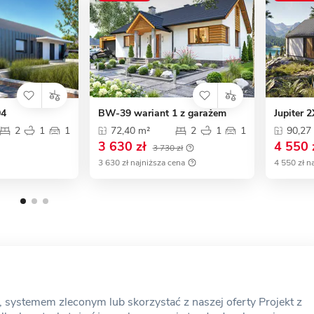
04
BW-39 wariant 1 z garażem
Jupiter 
2
1
1
72,40 m²
2
1
1
90,27
3 630 zł
4 550 
3 730 zł
3 630 zł najniższa cena
4 550 zł n
ystemem zleconym lub skorzystać z naszej oferty Projekt z