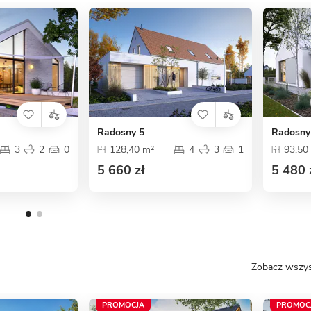
Radosny 5
Radosny
3
2
0
128,40 m²
4
3
1
93,50
5 660 zł
5 480 
Zobacz wszys
PROMOCJA
PROMOC