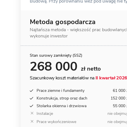
Budową. Przy porównaniu weź pod uwagę nie tylk
Metoda gospodarcza
Najtańsza metoda - większość prac
budowlanyc
wykonuje inwestor
Stan surowy zamknięty (SSZ)
268 000
zł netto
Szacunkowy koszt materiałów na
II kwartał 202
Prace ziemne i fundamenty
61 000 
Konstrukcja, strop oraz dach
152 000 
Stolarka okienna i drzwiowa
55 000 
Instalacje
nie obejmu
Prace wykończeniowe
nie obejmu