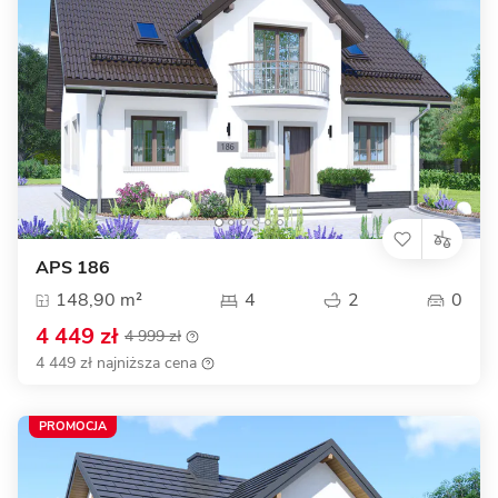
APS 186
148,90 m²
4
2
0
4 449 zł
4 999 zł
4 449 zł najniższa cena
PROMOCJA