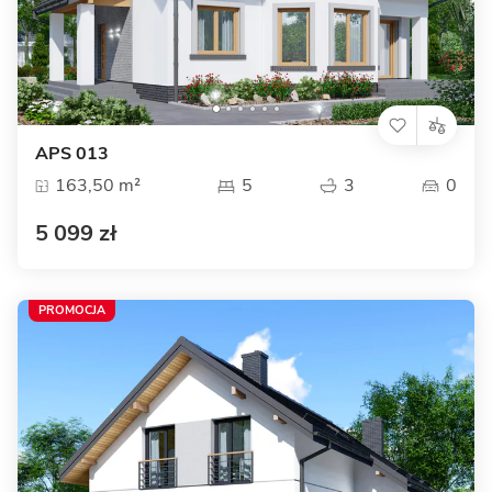
APS 013
163,50 m²
5
3
0
5 099 zł
PROMOCJA