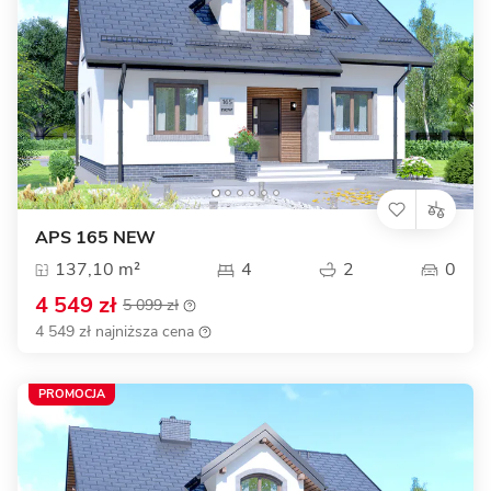
APS 165 NEW
137,10 m²
4
2
0
4 549 zł
5 099 zł
4 549 zł najniższa cena
PROMOCJA