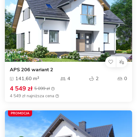
APS 206 wariant 2
141,60 m²
4
2
0
4 549 zł
5 099 zł
4 549 zł najniższa cena
PROMOCJA