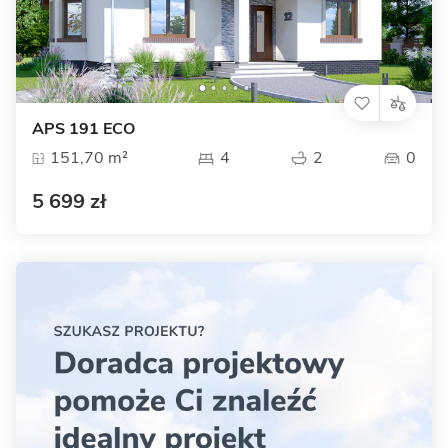
APS 191 ECO
151,70 m²
4
2
0
5 699 zł