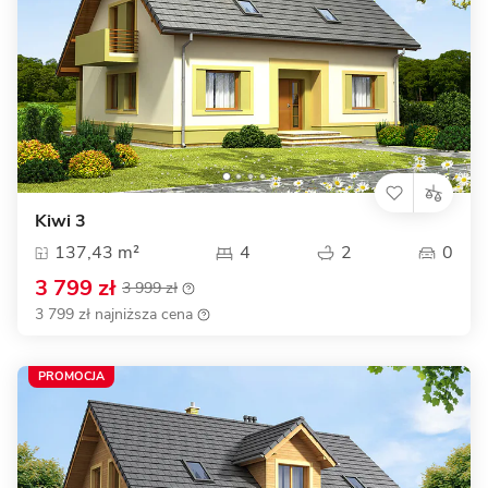
Kiwi 3
137,43 m²
4
2
0
3 799 zł
3 999 zł
3 799 zł najniższa cena
PROMOCJA