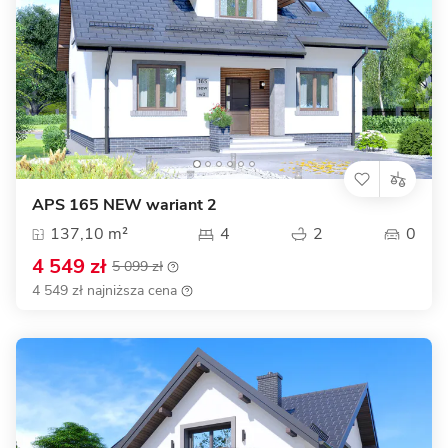
APS 165 NEW wariant 2
137,10 m²
4
2
0
4 549 zł
5 099 zł
4 549 zł najniższa cena