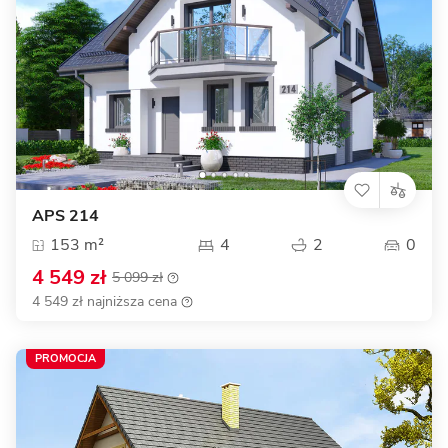
APS 214
153 m²
4
2
0
4 549 zł
5 099 zł
4 549 zł najniższa cena
PROMOCJA