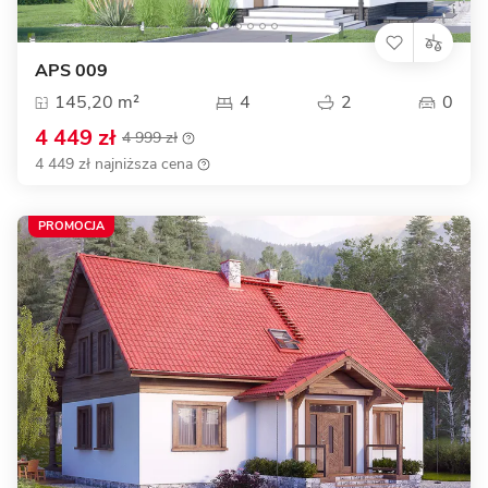
APS 009
145,20 m²
4
2
0
4 449 zł
4 999 zł
4 449 zł najniższa cena
PROMOCJA