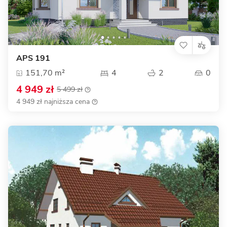
APS 191
151,70 m²
4
2
0
4 949 zł
5 499 zł
4 949 zł najniższa cena