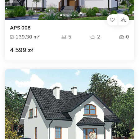
APS 008
139,30 m²
5
2
0
4 599 zł