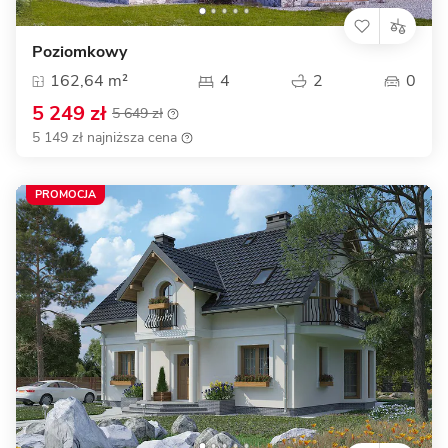
Poziomkowy
162,64 m²
4
2
0
5 249 zł
5 649 zł
5 149 zł najniższa cena
PROMOCJA