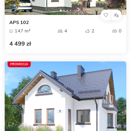
APS 102
147 m²
4
2
0
4 499 zł
PROMOCJA