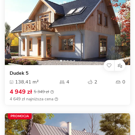
Dudek 5
138,41 m²
4
2
0
4 949 zł
5 349 zł
4 649 zł najniższa cena
PROMOCJA