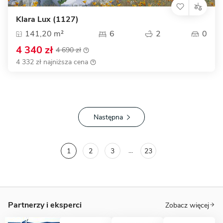
Klara Lux (1127)
141,20 m²
6
2
0
4 340 zł
4 690 zł
4 332 zł najniższa cena
Następna
...
1
2
3
23
Partnerzy i eksperci
Zobacz więcej