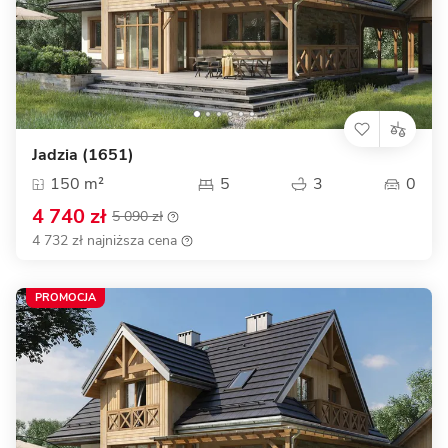
Jadzia (1651)
150 m²
5
3
0
4 740 zł
5 090 zł
4 732 zł najniższa cena
PROMOCJA