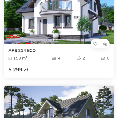
APS 214 ECO
153 m²
4
2
0
5 299 zł