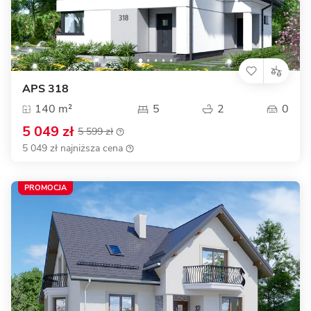
APS 318
140 m²
5
2
0
5 049 zł
5 599 zł
5 049 zł najniższa cena
PROMOCJA