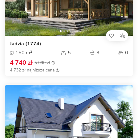
Jadzia (1774)
150 m²
5
3
0
4 740 zł
5 090 zł
4 732 zł najniższa cena