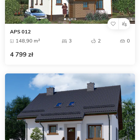
APS 012
148,90 m²
3
2
0
4 799 zł