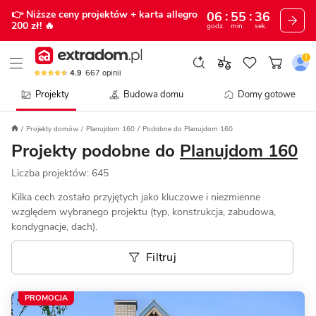
👉 Niższe ceny projektów
+ karta allegro
06
55
32
200 zł!
🔥
godz.
min.
sek.
4.9
667
opinii
Projekty
Budowa domu
Domy gotowe
Projekty domów
Planujdom 160
Podobne do Planujdom 160
Projekty podobne do
Planujdom 160
Liczba projektów:
645
Kilka cech zostało przyjętych jako kluczowe i niezmienne
względem wybranego projektu (typ, konstrukcja, zabudowa,
kondygnacje, dach).
Filtruj
PROMOCJA