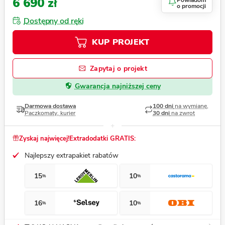
6 690 zł
Powiadom
o promocji
Dostępny od ręki
KUP PROJEKT
Zapytaj o projekt
Gwarancja najniższej ceny
Darmowa dostawa
100 dni
na wymianę,
Paczkomaty, kurier
30 dni
na zwrot
Zyskaj najwięcej!
Extradodatki GRATIS:
Najlepszy extrapakiet rabatów
15
10
%
%
16
10
%
%