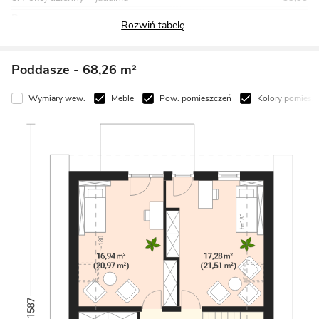
Razem
91,86
Poddasze
- 68,26 m²
Wymiary wew.
Meble
Pow. pomieszczeń
Kolory pomiesz