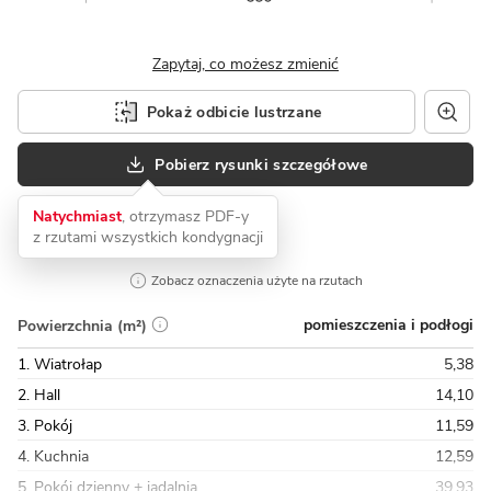
Zapytaj, co możesz zmienić
Pokaż odbicie lustrzane
Pobierz rysunki szczegółowe
Natychmiast
, otrzymasz PDF-y
z rzutami wszystkich kondygnacji
Zobacz oznaczenia użyte na rzutach
pomieszczenia i podłogi
Powierzchnia (m²)
1. Wiatrołap
5,38
2. Hall
14,10
3. Pokój
11,59
4. Kuchnia
12,59
5. Pokój dzienny + jadalnia
39,93