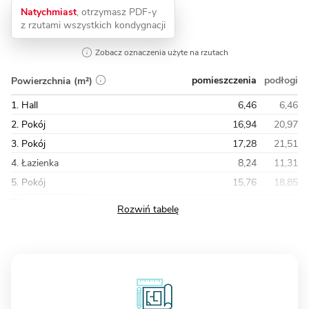
Natychmiast
, otrzymasz PDF-y
z rzutami wszystkich kondygnacji
Zobacz oznaczenia użyte na rzutach
pomieszczenia
podłogi
Powierzchnia (m²)
1. Hall
6,46
6,46
2. Pokój
16,94
20,97
3. Pokój
17,28
21,51
4. Łazienka
8,24
11,31
5. Pokój
15,76
18,85
Razem
68,26
84,17