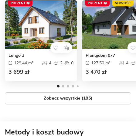
PREZENT 📖
PREZENT 📖
NOWOŚĆ
Lungo 3
Planujdom 077
129,44 m²
4
2
0
127,50 m²
4
3 699 zł
3 470 zł
Zobacz wszystkie (185)
Metody i koszt budowy