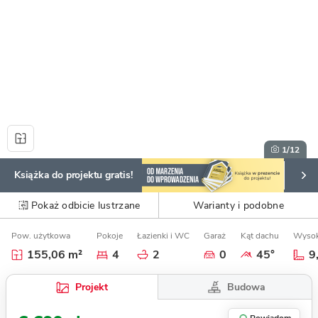
1
/12
Książka do projektu gratis!
Pokaż odbicie lustrzane
Warianty i podobne
Pow. użytkowa
Pokoje
Łazienki i WC
Garaż
Kąt dachu
Wysok
155,06 m²
4
2
0
45°
9
Budowa
Projekt