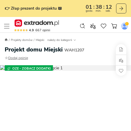
01
38
11
👉 Złap prezent do projektu 📖
godz.
min.
sek.
4.9
667
opinii
Projekty domów
Miejski
należy do kategorii
Projekt domu Miejski
WAH1207
Dodaj opinię
OZE - ZOBACZ DODATKI