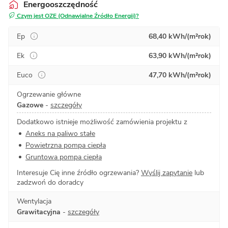
Energooszczędność
Czym jest OZE (Odnawialne Źródło Energii)?
Ep
68,40 kWh/(m²rok)
Ek
63,90 kWh/(m²rok)
Euco
47,70 kWh/(m²rok)
Ogrzewanie główne
Gazowe
-
szczegóły
Dodatkowo istnieje możliwość zamówienia projektu z
Aneks na paliwo stałe
Powietrzna pompa ciepła
Gruntowa pompa ciepła
Interesuje Cię inne źródło ogrzewania?
Wyślij zapytanie
lub
zadzwoń do doradcy
Wentylacja
Grawitacyjna
-
szczegóły