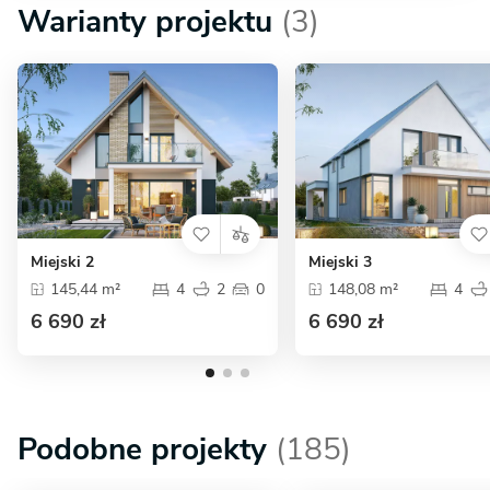
Warianty projektu
(3)
Miejski 2
Miejski 3
145,44 m²
4
2
0
148,08 m²
4
6 690 zł
6 690 zł
Podobne projekty
(185)