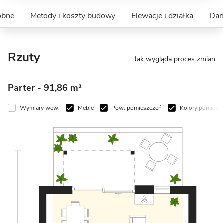
obne
Metody i koszty budowy
Elewacje i działka
Dan
Rzuty
Jak wygląda proces zmian
Parter
- 91,86 m²
Wymiary wew.
Meble
Pow. pomieszczeń
Kolory pomiesz