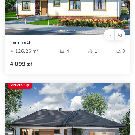
Tamina 3
126,26 m²
4
1
0
4 099 zł
PREZENT 📖