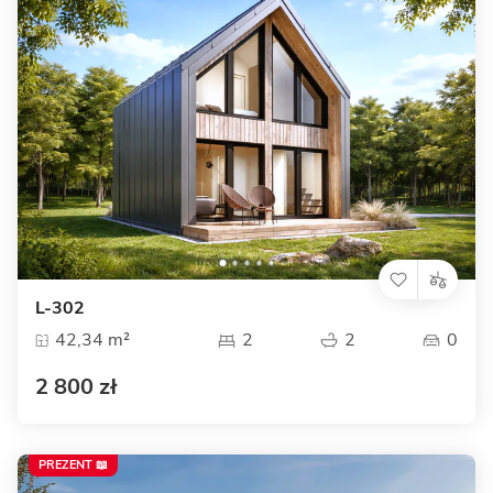
L-302
42,34 m²
2
2
0
2 800 zł
PREZENT 📖