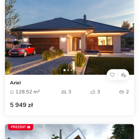
Ariel
128,52 m²
3
3
2
5 949 zł
PREZENT 📖