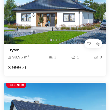
Tryton
98,96 m²
3
1
0
3 999 zł
PREZENT 📖