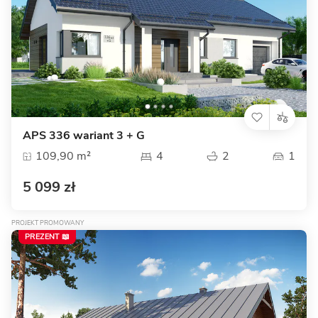
APS 336 wariant 3 + G
109,90 m²
4
2
1
5 099 zł
PROJEKT PROMOWANY
PREZENT 📖