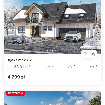
Ajaks max G2
138,01 m²
4
2
2
4 799 zł
PREZENT 📖