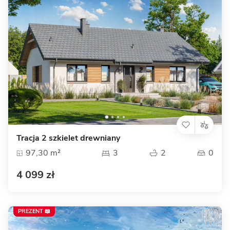
Tracja 2 szkielet drewniany
97,30 m²
3
2
0
4 099 zł
PREZENT 📖