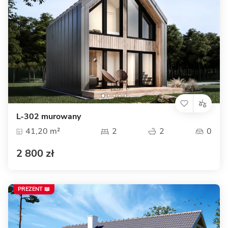
L-302 murowany
41,20 m²
2
2
0
2 800 zł
PREZENT 📖