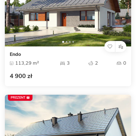
Endo
113,29 m²
3
2
0
4 900 zł
PREZENT 📖