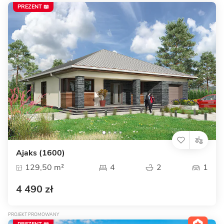
PREZENT 📖
Ajaks (1600)
129,50 m²
4
2
1
4 490 zł
PROJEKT PROMOWANY