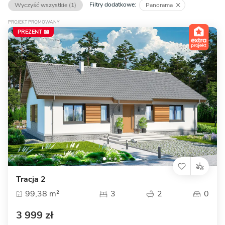
Filtry dodatkowe:
Wyczyść wszystkie (1)
Panorama
PROJEKT PROMOWANY
PREZENT 📖
Tracja 2
99,38 m²
3
2
0
3 999 zł