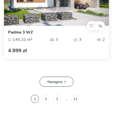
Padme 3 WZ
145,31 m²
3
3
2
4 899 zł
Następna
...
1
2
3
11