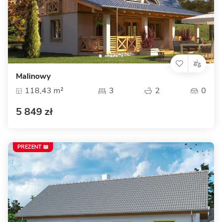
Malinowy
118,43 m²
3
2
0
5 849 zł
PREZENT 📖