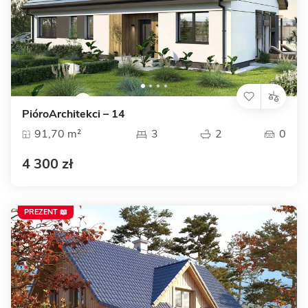
PióroArchitekci – 14
91,70 m²
3
2
0
4 300 zł
PREZENT 📖