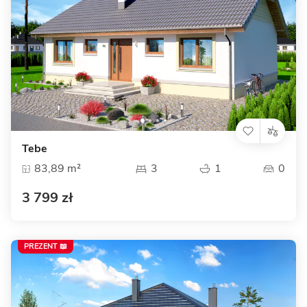
Tebe
83,89 m²
3
1
0
3 799 zł
PREZENT 📖