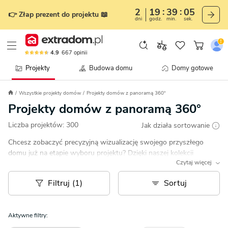
2
19
39
02
👉 Złap prezent do projektu 📖
dni
godz.
min.
sek.
4.9
667
opinii
Projekty
Budowa domu
Domy gotowe
Wszystkie projekty domów
Projekty domów z panoramą 360°
Projekty domów z panoramą 360°
Liczba projektów:
300
Jak działa sortowanie
Chcesz zobaczyć precyzyjną wizualizację swojego przyszłego
domu już na etapie wyboru projektu? Dzięki naszej kolekcji
Czytaj więcej
projektów domów z panoramą 360° sprawisz, że Twoje marzenie
stanie się rzeczywistością!
Filtruj (1)
Sortuj
Aktywne filtry: