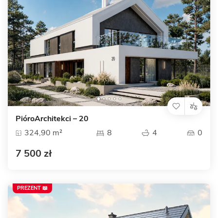
PióroArchitekci – 20
324,90 m²
8
4
0
7 500 zł
PREZENT 📖