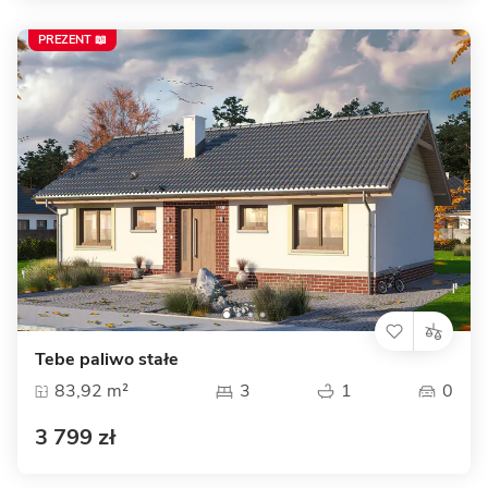
PREZENT 📖
Tebe paliwo stałe
83,92 m²
3
1
0
3 799 zł