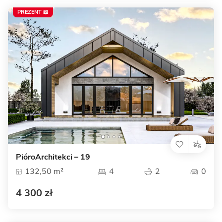
PREZENT 📖
PióroArchitekci – 19
132,50 m²
4
2
0
4 300 zł