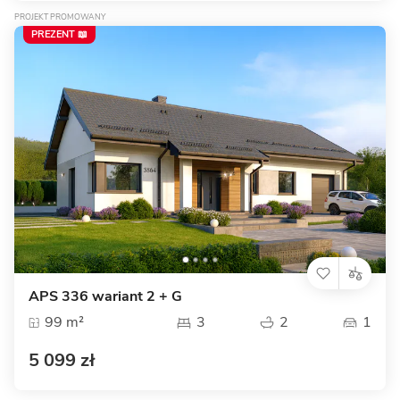
PROJEKT PROMOWANY
PREZENT 📖
APS 336 wariant 2 + G
99 m²
3
2
1
5 099 zł