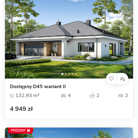
Dostępny D45 wariant II
132,93 m²
4
2
2
4 949 zł
PREZENT 📖