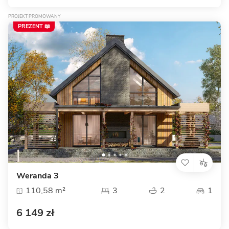
PROJEKT PROMOWANY
PREZENT 📖
Weranda 3
110,58 m²
3
2
1
6 149 zł