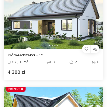
PióroArchitekci – 15
87,10 m²
3
2
0
4 300 zł
PREZENT 📖