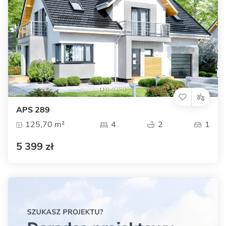
APS 289
125,70 m²
4
2
1
5 399 zł