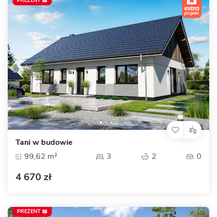
PREZENT 📖
Tani w budowie
99,62 m²
3
2
0
4 670 zł
PREZENT 📖