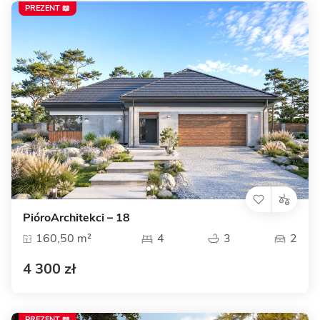
PREZENT 📖
PióroArchitekci – 18
160,50 m²
4
3
2
4 300 zł
PREZENT 📖