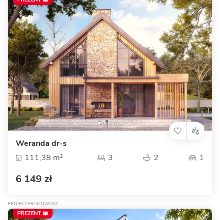
Weranda dr-s
111,38 m²
3
2
1
6 149 zł
PROJEKT PROMOWANY
PREZENT 📖