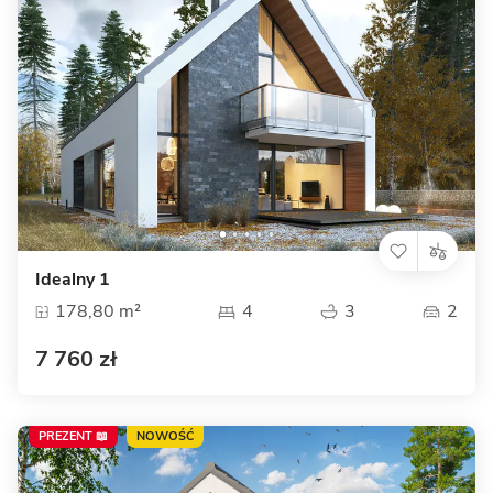
Idealny 1
178,80 m²
4
3
2
7 760 zł
PREZENT 📖
NOWOŚĆ