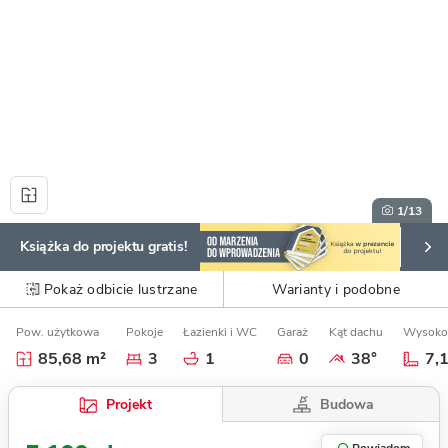
1
/13
Książka do projektu gratis!
Pokaż odbicie lustrzane
Warianty i podobne
Pow. użytkowa
Pokoje
Łazienki i WC
Garaż
Kąt dachu
Wysoko
85,68 m²
3
1
0
38°
7,
Budowa
Projekt