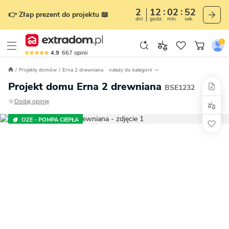
2
12
02
51
👉 Złap prezent do projektu 📖
dni
godz.
min.
sek.
4.9
667
opinii
Projekty domów
Erna 2 drewniana
należy do kategorii
Projekt domu Erna 2 drewniana
BSE1232
Dodaj opinię
OZE - POMPA CIEPŁA