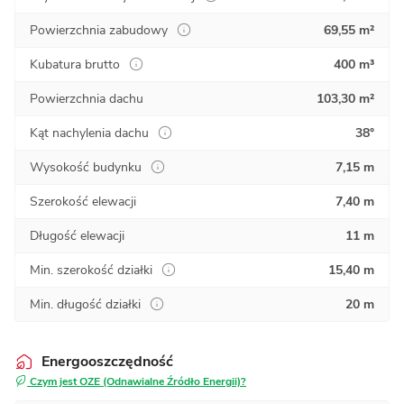
Powierzchnia zabudowy
69,55 m²
Kubatura brutto
400 m³
Powierzchnia dachu
103,30 m²
Kąt nachylenia dachu
38°
Wysokość budynku
7,15 m
Szerokość elewacji
7,40 m
Długość elewacji
11 m
Min. szerokość działki
15,40 m
Min. długość działki
20 m
Energooszczędność
Czym jest OZE (Odnawialne Źródło Energii)?