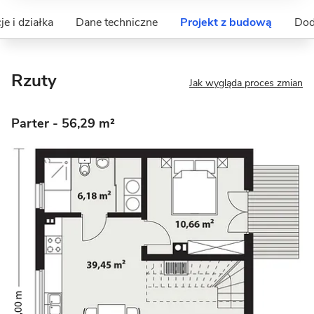
je i działka
Dane techniczne
Projekt z budową
Dod
Rzuty
Jak wygląda proces zmian
Parter
- 56,29 m²