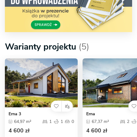
Warianty projektu
(5)
Erna 3
Erna
64,97 m²
1
1
0
67,37 m²
2
4 600 zł
4 600 zł