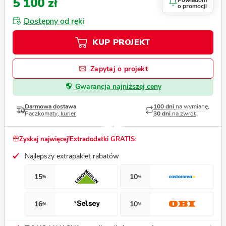
5 100 zł
Powiadom
o promocji
Dostępny od ręki
KUP PROJEKT
Zapytaj o projekt
Gwarancja najniższej ceny
Darmowa dostawa
100 dni
na wymianę,
Paczkomaty, kurier
30 dni
na zwrot
Zyskaj najwięcej!
Extradodatki GRATIS:
Najlepszy extrapakiet rabatów
15
10
%
%
16
10
%
%