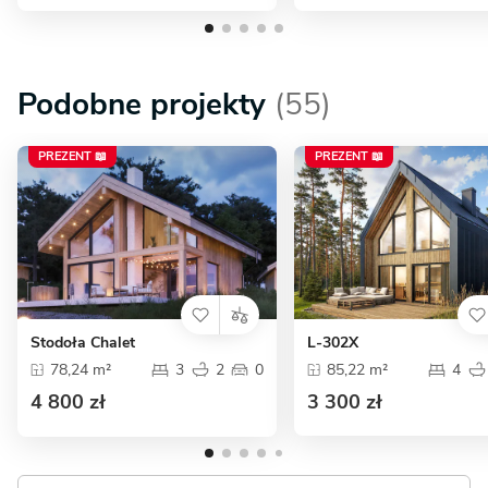
Podobne projekty
(55)
PREZENT 📖
PREZENT 📖
Stodoła Chalet
L-302X
78,24 m²
3
2
0
85,22 m²
4
4 800 zł
3 300 zł