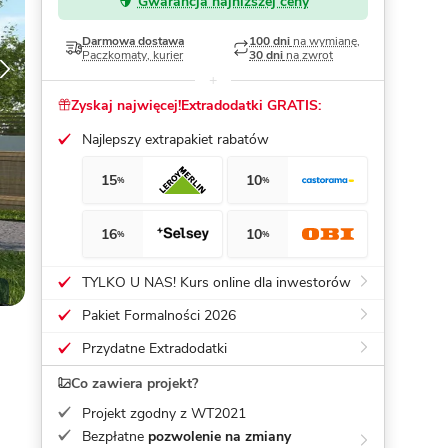
Gwarancja najniższej ceny
Dom pasywny
- co to znaczy
Darmowa dostawa
100 dni
na wymianę,
Paczkomaty, kurier
30 dni
na zwrot
Zyskaj najwięcej!
Extradodatki GRATIS:
Najlepszy extrapakiet rabatów
15
10
%
%
16
10
%
%
TYLKO U NAS! Kurs online dla inwestorów
Pakiet Formalności 2026
Przydatne Extradodatki
Co zawiera projekt?
Projekt zgodny z WT2021
Bezpłatne
pozwolenie na zmiany