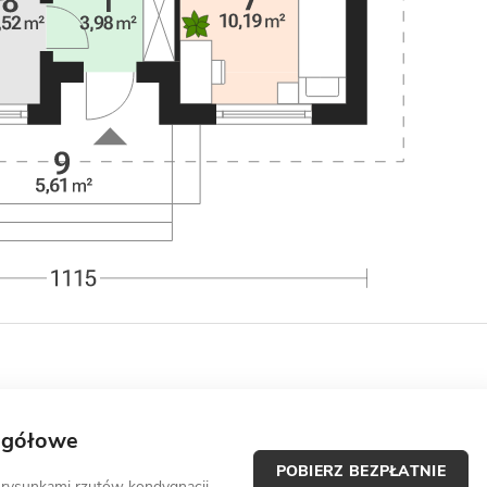
egółowe
POBIERZ BEZPŁATNIE
 rysunkami rzutów kondygnacji