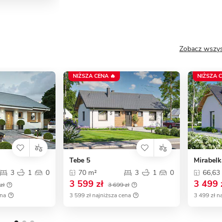
Zobacz wszys
NIŻSZA CENA 🔥
NIŻSZA C
Tebe 5
Mirabelk
3
1
0
70 m²
3
1
0
66,63
3 599 zł
3 499 
zł
3 699 zł
ena
3 599 zł najniższa cena
3 499 zł n