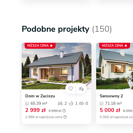
Podobne projekty
(150)
NIŻSZA CENA 🔥
NIŻSZA CENA 🔥
Dom w Zaciszu
Sensowny 2
65,39 m²
2
1
0
71,18 m²
2 999 zł
5 000 zł
3 399 zł
6 250 
2 999 zł najniższa cena
5 000 zł najniższa c