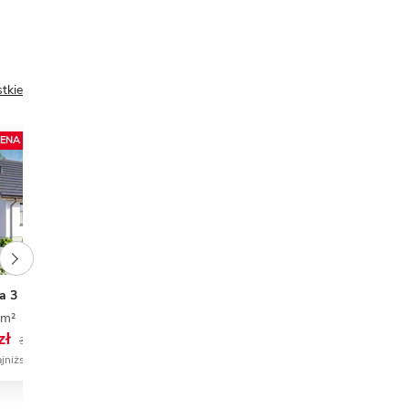
tkie
ENA 🔥
NIŻSZA CENA 🔥
a 3
Kasia
 m²
2
1
0
63,70 m²
2
2
0
zł
4 392 zł
3 699 zł
5 490 zł
ajniższa cena
4 392 zł najniższa cena