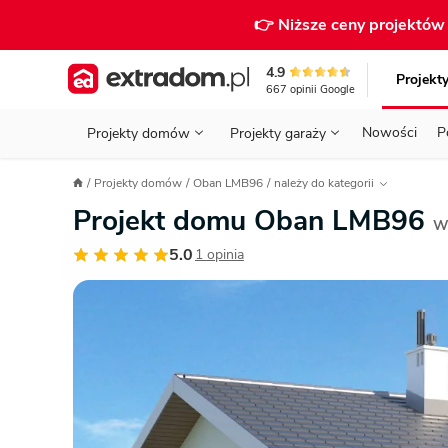
👉 Niższe ceny projektó
4.9
Projekt
667
opinii
Google
Nowości
P
Projekty domów
Projekty garaży
KONDYGNACJE
PRZED BUDOWĄ - ETAP 1
STANOWISKA
Projekty domów
Oban LMB96
należy do kategorii
Projekty domów
Parterowe
Piętrowe
Projekty garaży
do 70 m²
Projekt domu Oban LMB96
POWIERZCHNIA
WYBIERAM PROJEKT - ETAP 2
TYP
W
Działka
5.0
1 opinia
GARAŻ
BUDUJĘ DOM - ETAP 3
DACH
Technol
DACH
URZĄDZAM DOM - ETAP 4
Zobacz wszystkie kategorie
KONSTRUKCJA
PRZEPISY I FORMALNOŚCI
STYL
FINANSE I KOSZTY
ZABUDOWA
OZE