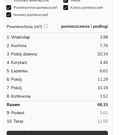
Wymiary wewnętrzne
Meble
Powierzchnie pomieszczeń
Kolory pomieszczeń
Numery pomieszczeń
pomieszczenia i podłogi
Powierzchnia (m²)
1. Wiatrołap
3,98
2. Kuchnia
7,76
3. Pokój dzienny
20,34
4. Korytarz
4,45
5. Łazienka
6,62
6. Pokój
11,29
7. Pokój
10,19
8. Kotłownia
3,52
Razem
68,15
9. Podest
5,61
10. Taras
12,50