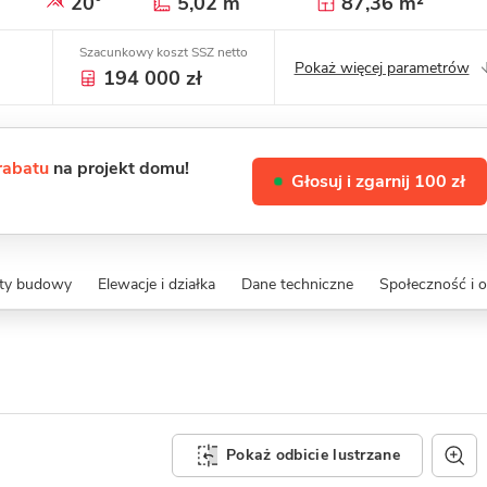
20°
5,02 m
87,36 m²
Szacunkowy koszt SSZ netto
Pokaż więcej parametrów
194 000 zł
 rabatu
na projekt domu!
Głosuj i zgarnij 100 zł
zty budowy
Elewacje i działka
Dane techniczne
Społeczność i o
Pokaż odbicie lustrzane