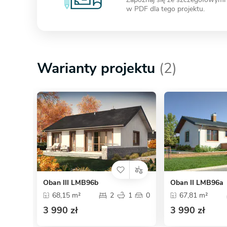
w PDF dla tego projektu.
Warianty projektu
(2)
Oban III LMB96b
Oban II LMB96a
68,15 m²
2
1
0
67,81 m²
3 990 zł
3 990 zł