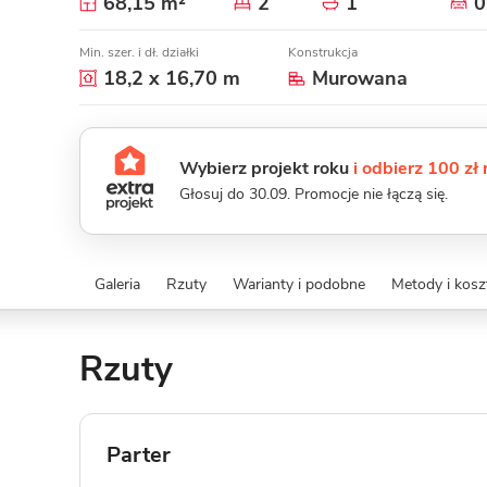
68,15 m²
2
1
0
Min. szer. i dł. działki
Konstrukcja
18,2 x 16,70 m
Murowana
Wybierz projekt roku
i odbierz 100 zł
Głosuj do 30.09. Promocje nie łączą się.
Galeria
Rzuty
Warianty i podobne
Metody i kos
Rzuty
Parter