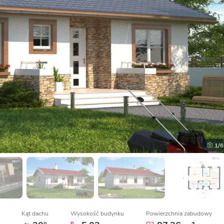
1
/6
Kąt dachu
Wysokość budynku
Powierzchnia zabudowy