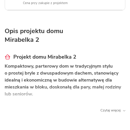
Cena przy zakupie z projektem
Opis projektu domu
Mirabelka 2
Projekt domu Mirabelka 2
Kompaktowy, parterowy dom w tradycyjnym stylu
o prostej bryle z dwuspadowym dachem, stanowiący
idealną i ekonomiczną w budowie alternatywę dla
mieszkania w bloku, doskonałą dla pary, małej rodziny
lub seniorów.
Co wyróżnia ten dom?
Czytaj więcej
Otwarta strefa dzienna z kominkiem
– połączony
pokój dzienny z jadalnią i kuchnią sprzyja wspólne