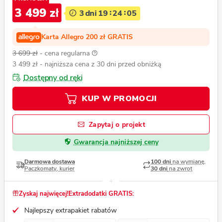
3 499 zł
3
dni
19
24
03
Karta Allegro 200 zł GRATIS
3 699 zł
- cena regularna
3 499 zł
- najniższa cena z 30 dni przed obniżką
Dostępny od ręki
KUP W PROMOCJI
Zapytaj o projekt
Gwarancja najniższej ceny
Darmowa dostawa
100 dni
na wymianę,
Paczkomaty, kurier
30 dni
na zwrot
Zyskaj najwięcej!
Extradodatki GRATIS:
Najlepszy extrapakiet rabatów