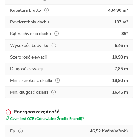
Kubatura brutto
434,90 m³
Powierzchnia dachu
137 m²
Kąt nachylenia dachu
35°
Wysokość budynku
6,46 m
Szerokość elewacji
10,90 m
Długość elewacji
7,85 m
Min. szerokość działki
18,90 m
Min. długość działki
16,45 m
Energooszczędność
Czym jest OZE (Odnawialne Źródło Energii)?
Ep
46,52 kWh/(m²rok)