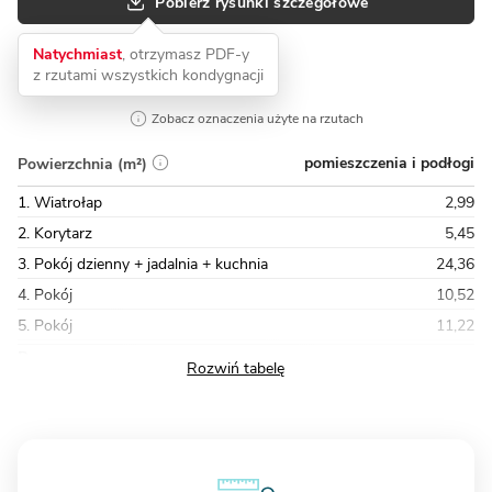
Pobierz rysunki szczegółowe
Natychmiast
, otrzymasz PDF-y
z rzutami wszystkich kondygnacji
Zobacz oznaczenia użyte na rzutach
pomieszczenia i podłogi
Powierzchnia (m²)
1. Wiatrołap
2,99
2. Korytarz
5,45
3. Pokój dzienny + jadalnia + kuchnia
24,36
4. Pokój
10,52
5. Pokój
11,22
Razem
63,89