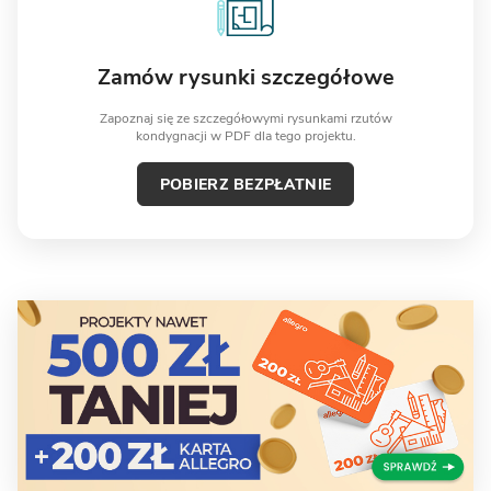
Zamów rysunki szczegółowe
Zapoznaj się ze szczegółowymi rysunkami rzutów
kondygnacji w PDF dla tego projektu.
POBIERZ BEZPŁATNIE