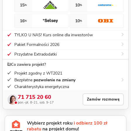
15
10
%
%
16
10
%
%
TYLKO U NAS! Kurs online dla inwestorów
Pakiet Formalności 2026
Przydatne Extradodatki
Co zawiera projekt?
Projekt zgodny z WT2021
Bezpłatne
pozwolenie na zmiany
Charakterystyka energetyczna
71 715 20 60
Zamów rozmowę
pon.-pt. 8-21, sob. 9-17
Wybierz projekt roku
i odbierz 100 zł
rabatu
na projekt domu!