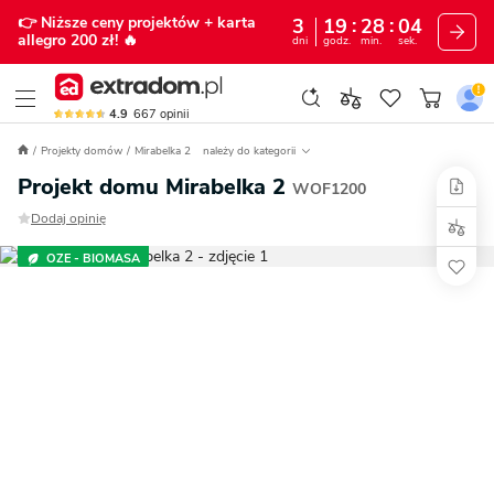
👉 Niższe ceny projektów
+ karta
3
19
28
03
allegro 200 zł!
🔥
dni
godz.
min.
sek.
4.9
667
opinii
Projekty domów
Mirabelka 2
należy do kategorii
Projekt domu Mirabelka 2
WOF1200
Dodaj opinię
OZE - BIOMASA