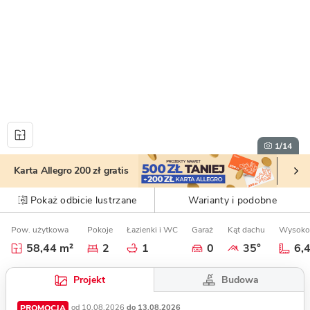
1
/14
Karta Allegro 200 zł gratis
Pokaż odbicie lustrzane
Warianty i podobne
Pow. użytkowa
Pokoje
Łazienki i WC
Garaż
Kąt dachu
Wysoko
58,44 m²
2
1
0
35°
6,
Budowa
Projekt
PROMOCJA
od 10.08.2026
do 13.08.2026