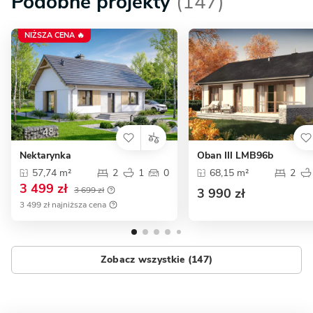
Podobne projekty
(147)
NIŻSZA CENA 🔥
Nektarynka
Oban III LMB96b
57,74 m²
2
1
0
68,15 m²
2
3 499 zł
3 699 zł
3 990 zł
3 499 zł najniższa cena
Zobacz wszystkie (147)