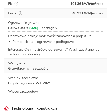
Ek
101,36 kWh/(m²rok)
Euco
48,93 kWh/(m²rok)
Ogrzewanie główne
Paliwo stałe
(OZE)
-
szczegóły
Dodatkowo istnieje możliwość zamówienia projektu z
Pompa ciepła + ogrzewanie podłogowe
Interesuje Cię inne źródło ogrzewania?
Wyślij zapytanie
lub
zadzwoń do doradcy
Wentylacja
Grawitacyjna
-
szczegóły
Warunki techniczne
Projekt zgodny z WT 2021
Więcej szczegółów
Technologia i konstrukcja