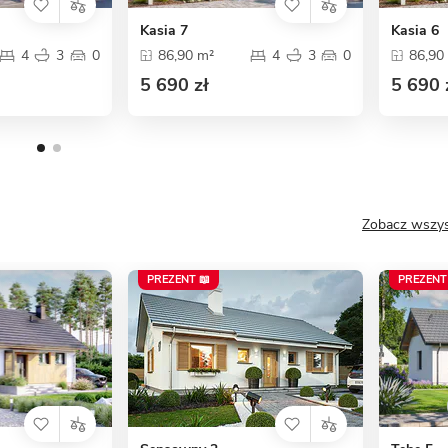
Kasia 7
Kasia 6
4
3
0
86,90 m²
4
3
0
86,90
5 690 zł
5 690 
Zobacz wszys
PREZENT 📖
PREZENT