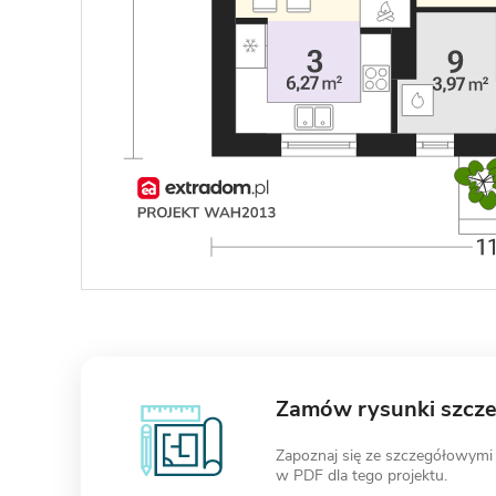
Zamów rysunki szcz
Zapoznaj się ze szczegółowymi
w PDF dla tego projektu.