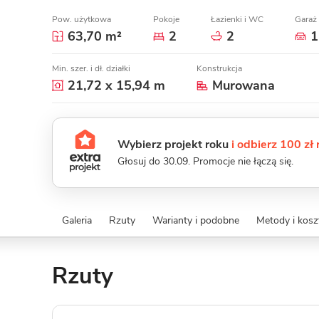
Pow. użytkowa
Pokoje
Łazienki i WC
Garaż
63,70 m²
2
2
1
Min. szer. i dł. działki
Konstrukcja
21,72 x 15,94 m
Murowana
Wybierz projekt roku
i odbierz 100 zł
Głosuj do 30.09. Promocje nie łączą się.
Galeria
Rzuty
Warianty i podobne
Metody i kos
Rzuty