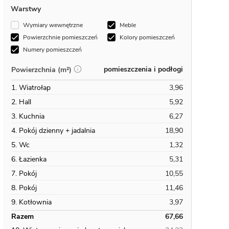
Warstwy
Wymiary wewnętrzne
Meble
Powierzchnie pomieszczeń
Kolory pomieszczeń
Numery pomieszczeń
pomieszczenia i podłogi
Powierzchnia (m²)
1. Wiatrołap
3,96
2. Hall
5,92
3. Kuchnia
6,27
4. Pokój dzienny + jadalnia
18,90
5. Wc
1,32
6. Łazienka
5,31
7. Pokój
10,55
8. Pokój
11,46
9. Kotłownia
3,97
Razem
67,66