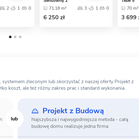
Sensowny 2
Tebe 5
2
1
0
71,18 m²
3
1
0
70 m²
6 250 zł
3 699 
ystemem zleconym lub skorzystać z naszej oferty Projekt z
o koszt, ale też różny zakres prac i standard wykonania.
Projekt z Budową
h
Najszybsza i najwygodniejsza metoda -
całą
budowę domu realizuje jedna firma