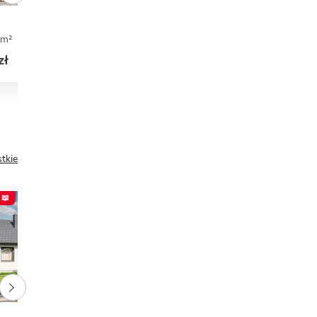
Kasia 4
 m²
4
3
0
63,70 m²
2
2
1
zł
6 450 zł
tkie
 📖
PREZENT 📖