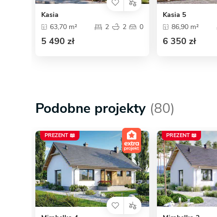
Kasia
Kasia 5
63,70 m²
2
2
0
86,90 m²
5 490 zł
6 350 zł
Podobne projekty
(80)
PREZENT 📖
PREZENT 📖