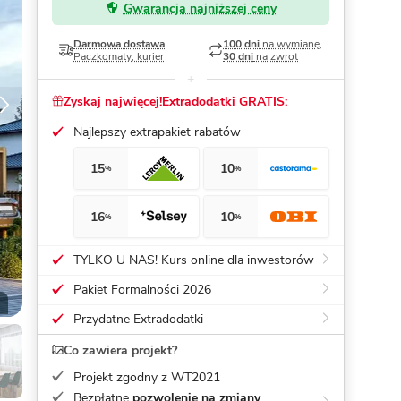
Gwarancja najniższej ceny
Dom pasywny
- co to znaczy
Darmowa dostawa
100 dni
na wymianę,
Paczkomaty, kurier
30 dni
na zwrot
Zyskaj najwięcej!
Extradodatki GRATIS:
Najlepszy extrapakiet rabatów
15
10
%
%
16
10
%
%
TYLKO U NAS! Kurs online dla inwestorów
Pakiet Formalności 2026
Przydatne Extradodatki
Co zawiera projekt?
Projekt zgodny z WT2021
Bezpłatne
pozwolenie na zmiany