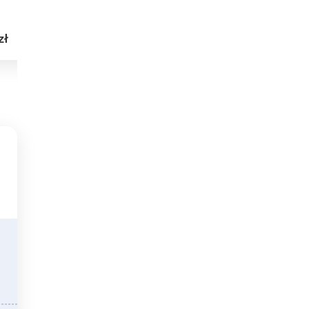
Mirabelka 3
3
1
0
66,63 m²
2
1
0
zł
3 699 zł