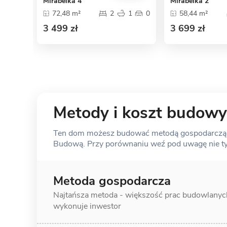
Mirabelka 4
Mirabelka 2
72,48 m²
2
1
0
58,44 m²
3 499 zł
3 699 zł
Metody i koszt budowy
Ten dom możesz budować metodą gospodarczą, s
Budową. Przy porównaniu weź pod uwagę nie tylk
Metoda gospodarcza
Najtańsza metoda - większość prac
budowlanyc
wykonuje inwestor