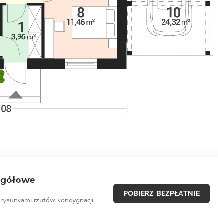
egółowe
POBIERZ BEZPŁATNIE
 rysunkami rzutów kondygnacji