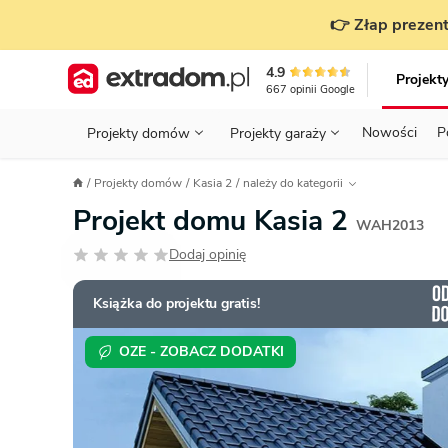
👉 Złap prezent
4.9
Projekt
667
opinii
Google
Nowości
P
Projekty domów
Projekty garaży
KONDYGNACJE
PRZED BUDOWĄ - ETAP 1
STANOWISKA
Projekty domów
Kasia 2
należy do kategorii
Projekty domów
Parterowe
Piętrowe
Projekty garaży
do 70 m²
Projekt domu Kasia 2
POWIERZCHNIA
WYBIERAM PROJEKT - ETAP 2
TYP
WAH2013
Działka
Dodaj opinię
GARAŻ
BUDUJĘ DOM - ETAP 3
DACH
Technol
DACH
URZĄDZAM DOM - ETAP 4
Zobacz wszystkie kategorie
Książka do projektu gratis!
KONSTRUKCJA
PRZEPISY I FORMALNOŚCI
OZE - ZOBACZ DODATKI
STYL
FINANSE I KOSZTY
ZABUDOWA
OZE