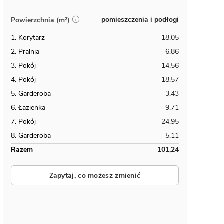
pomieszczenia i podłogi
Powierzchnia (m²)
1. Korytarz
18,05
2. Pralnia
6,86
3. Pokój
14,56
4. Pokój
18,57
5. Garderoba
3,43
6. Łazienka
9,71
7. Pokój
24,95
8. Garderoba
5,11
Razem
101,24
Zapytaj, co możesz zmienić