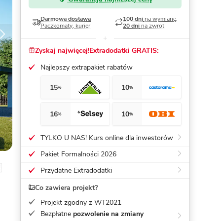
Darmowa dostawa
100 dni
na wymianę,
Dom pasywny
- co to znaczy
Paczkomaty, kurier
20 dni
na zwrot
Zyskaj najwięcej!
Extradodatki GRATIS:
Najlepszy extrapakiet rabatów
15
10
%
%
16
10
%
%
TYLKO U NAS! Kurs online dla inwestorów
Pakiet Formalności 2026
Przydatne Extradodatki
Co zawiera projekt?
Projekt zgodny z WT2021
Bezpłatne
pozwolenie na zmiany