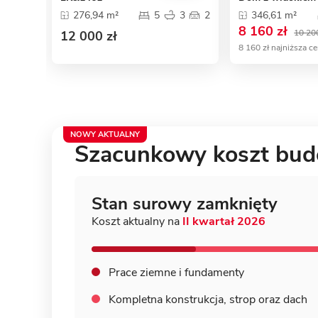
276,94 m²
5
3
2
346,61 m²
8 160 zł
10 200
12 000 zł
8 160 zł najniższa c
NOWY AKTUALNY
Szacunkowy koszt bu
Stan surowy zamknięty
Koszt aktualny na
II kwartał 2026
Prace ziemne i fundamenty
Kompletna konstrukcja,
strop oraz dach