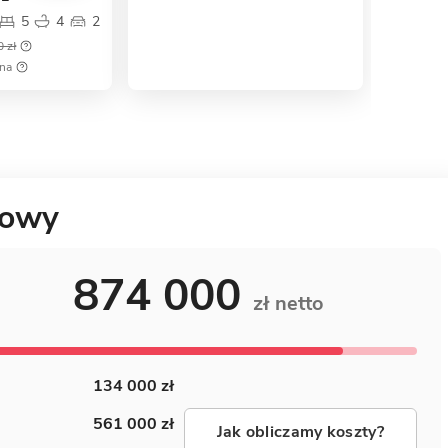
5
4
2
 zł
ena
dowy
874 000
zł netto
134 000 zł
561 000 zł
Jak obliczamy koszty?