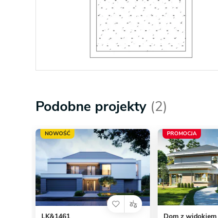
Podobne projekty
(2)
NOWOŚĆ
PROMOCJA
LK&1461
Dom z widokiem