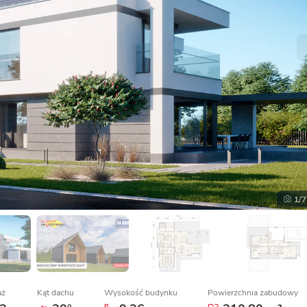
1
/7
aż
Kąt dachu
Wysokość budynku
Powierzchnia zabudowy