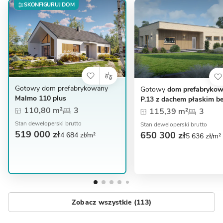
SKONFIGURUJ DOM
Gotowy dom prefabrykowany
Gotowy
dom prefabryko
Malmo 110 plus
P.13 z dachem płaskim b
garażu
110,80 m²
3
115,39 m²
3
Stan deweloperski brutto
Stan deweloperski brutto
519 000 zł
650 300 zł
4 684 zł/m²
5 636 zł/m²
Zobacz wszystkie (113)