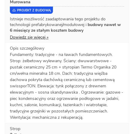
Murowana
PROJEKT Z BUDOWĄ
Istnieje możliwość zaadaptowania tego projektu do
technologii prefabrykowanej/modułowej i
budowy nawet w
6 miesięcy ze stałym kosztem budowy
Dowiedz się więcej »
Opis szczegółowy
Fundamenty: tradycyjne - na ławach fundamentowych.
Strop: żelbetowy wylewany. Ściany: dwuwarstwowe -
pustak ceramiczny 25 cm + styropian Termo Organika 20
cm/wełna mineralna 18 cm. Dach: tradycyjna więźba
dachowa pokryta dachówką ceramiczną lub cementową
swissporTON. Elewacja: tynk połączony z drewnem
elewacyjnym - sosna skandynawska . Ogrzewanie: gazowe -
piec kondensacyjny oraz ogrzewanie podłogowe w jadalni,
kuchni, salonie, komunikacji, łazienkach i wiatrołapie,
tradycyjne grzejniki w pozostałych pomieszczeniach.
Wentylacja: mechaniczna z rekuperacją.
Strop