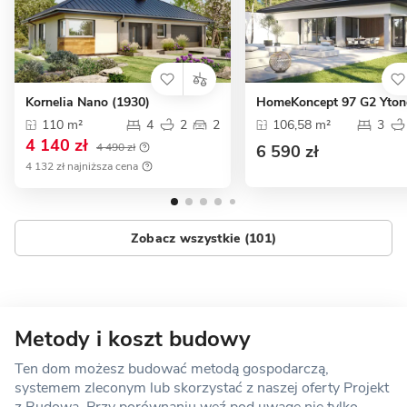
Kornelia Nano (1930)
HomeKoncept 97 G2 Yton
110 m²
4
2
2
106,58 m²
3
4 140 zł
4 490 zł
6 590 zł
4 132 zł najniższa cena
Zobacz wszystkie (101)
Metody i koszt budowy
Ten dom możesz budować metodą gospodarczą,
systemem zleconym lub skorzystać z naszej oferty Projekt