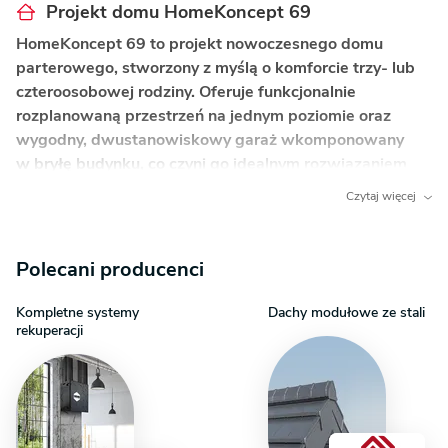
Projekt domu HomeKoncept 69
HomeKoncept 69 to projekt nowoczesnego domu
parterowego, stworzony z myślą o komforcie trzy- lub
czteroosobowej rodziny. Oferuje funkcjonalnie
rozplanowaną przestrzeń na jednym poziomie oraz
wygodny, dwustanowiskowy garaż wkomponowany
w bryłę budynku, co czyni go idealnym rozwiązaniem
dla osób ceniących sobie komfort i współczesny design.
Czytaj więcej
Co wyróżnia ten dom?
Polecani producenci
Otwarta strefa dzienna z wyspą kuchenną
–
serce domu, które łączy salon, jadalnię i kuchnię,
Kompletne systemy
Dachy modułowe ze stali
sprzyjając integracji i wspólnemu spędzaniu czasu.
rekuperacji
Praktyczna spiżarnia tuż przy kuchni
–
nieocenione wsparcie w codziennej organizacji,
ułatwiające przechowywanie zapasów i utrzymanie
porządku.