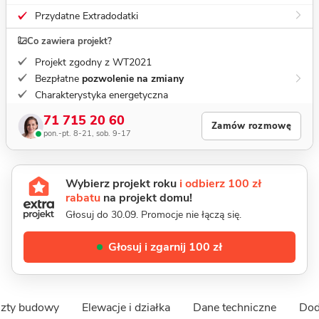
Przydatne Extradodatki
Co zawiera projekt?
Projekt zgodny z WT2021
Bezpłatne
pozwolenie na zmiany
Charakterystyka energetyczna
71 715 20 60
Zamów rozmowę
pon.-pt. 8-21, sob. 9-17
Wybierz projekt roku
i odbierz 100 zł
rabatu
na projekt domu!
Głosuj do 30.09. Promocje nie łączą się.
Głosuj i zgarnij 100 zł
szty budowy
Elewacje i działka
Dane techniczne
Dod