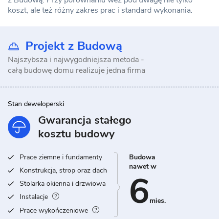
z Budową. Przy porównaniu weź pod uwagę nie tylko
koszt, ale też różny zakres prac i standard wykonania.
Projekt z Budową
Najszybsza i najwygodniejsza metoda -
całą budowę domu realizuje jedna firma
Stan deweloperski
Gwarancja stałego
kosztu budowy
Prace ziemne i fundamenty
Budowa
nawet w
Konstrukcja, strop oraz dach
6
Stolarka okienna i drzwiowa
Instalacje
mies.
Prace wykończeniowe