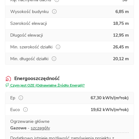
Wysokość budynku
6,85 m
Szerokość elewacji
18,75 m
Długość elewacji
12,95 m
Min. szerokość działki
26,45 m
Min. długość działki
20,12 m
Energooszczędność
Czym jest OZE (Odnawialne Źródło Energii)?
Ep
67,30 kWh/(m²rok)
Euco
19,62 kWh/(m²rok)
Ogrzewanie główne
Gazowe
-
szczegóły
Dodatkowo istnieje możliwość zamówienia projektu z