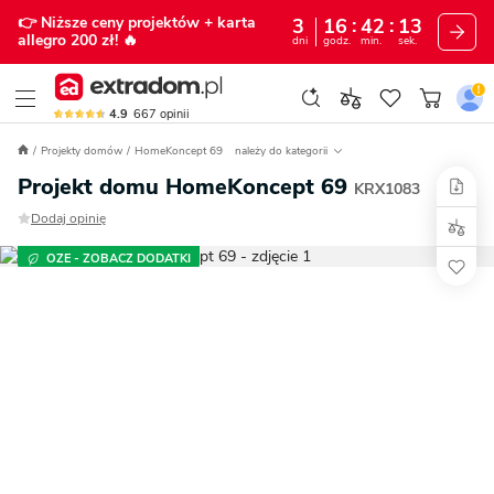
👉 Niższe ceny projektów
+ karta
3
16
42
12
allegro 200 zł!
🔥
dni
godz.
min.
sek.
4.9
667
opinii
Projekty domów
HomeKoncept 69
należy do kategorii
Projekt domu HomeKoncept 69
KRX1083
Dodaj opinię
OZE - ZOBACZ DODATKI