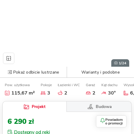
1
/24
Pokaż odbicie lustrzane
Warianty i podobne
Pow. użytkowa
Pokoje
Łazienki i WC
Garaż
Kąt dachu
Wysok
115,67 m²
3
2
2
30°
6
Budowa
Projekt
6 290 zł
Powiadom
o promocji
Dostępny od ręki