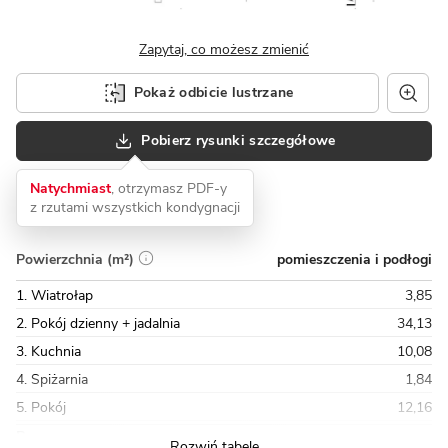
Zapytaj, co możesz zmienić
Pokaż odbicie lustrzane
Pobierz rysunki szczegółowe
Natychmiast
, otrzymasz PDF-y
z rzutami wszystkich kondygnacji
pomieszczenia i podłogi
Powierzchnia (m²)
1. Wiatrołap
3,85
2. Pokój dzienny + jadalnia
34,13
3. Kuchnia
10,08
4. Spiżarnia
1,84
5. Pokój
12,16
Razem
146,47