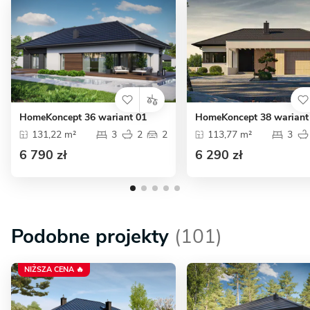
HomeKoncept 38 wariant
HomeKoncept 36 wariant 01
113,77 m²
3
131,22 m²
3
2
2
6 290 zł
6 790 zł
Podobne projekty
(101)
NIŻSZA CENA 🔥