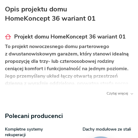
Opis projektu domu
HomeKoncept 36 wariant 01
Projekt domu HomeKoncept 36 wariant 01
To projekt nowoczesnego domu parterowego
z dwustanowiskowym garażem, który stanowi idealną
propozycję dla trzy- lub czteroosobowej rodziny
ceniącej komfort i funkcjonalność na jednym poziomie.
Jego przemyślany układ łączy otwartą przestrzeń
dzienną z wyraźnie oddzieloną, prywatną strefą nocną,
zapewniając wygodę wszystkim domownikom.
Czytaj więcej
Co wyróżnia ten dom?
Polecani producenci
Otwarta strefa dzienna z kominkiem
– serce
domu, które sprzyja integracji i wspólnemu
Kompletne systemy
Dachy modułowe ze stali
spędzaniu czasu przytulnej atmosferze.
rekuperacji