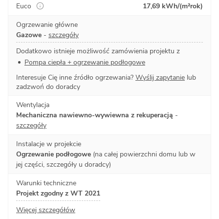
Euco
17,69 kWh/(m²rok)
Ogrzewanie główne
Gazowe
-
szczegóły
Dodatkowo istnieje możliwość zamówienia projektu z
Pompa ciepła + ogrzewanie podłogowe
Interesuje Cię inne źródło ogrzewania?
Wyślij zapytanie
lub
zadzwoń do doradcy
Wentylacja
Mechaniczna nawiewno-wywiewna z rekuperacją
-
szczegóły
Instalacje w projekcie
Ogrzewanie podłogowe
(na całej powierzchni domu lub w
jej części, szczegóły u doradcy)
Warunki techniczne
Projekt zgodny z WT 2021
Więcej szczegółów