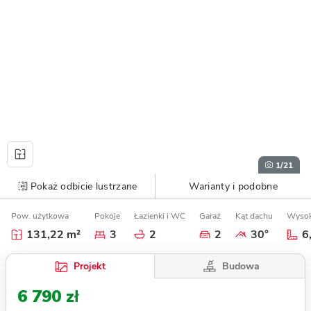
1
/21
Pokaż odbicie lustrzane
Warianty i podobne
Pow. użytkowa
Pokoje
Łazienki i WC
Garaż
Kąt dachu
Wysok
131,22 m²
3
2
2
30°
6
Budowa
Projekt
6 790 zł