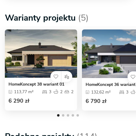
Warianty projektu
(5)
HomeKoncept 38 wariant 01
HomeKoncept 36 wariant
113,77 m²
3
2
2
132,62 m²
3
6 290 zł
6 790 zł