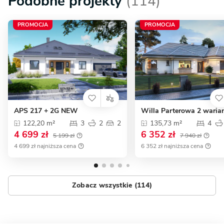
Podobne projekty
(114)
PROMOCJA
PROMOCJA
APS 217 + 2G NEW
Willa Parterowa 2 waria
122,20 m²
3
2
2
135,73 m²
4
4 699 zł
6 352 zł
5 199 zł
7 940 zł
4 699 zł najniższa cena
6 352 zł najniższa cena
Zobacz wszystkie (114)