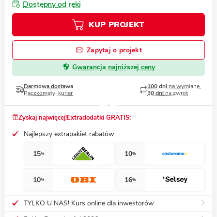
Dostępny od ręki
KUP PROJEKT
Zapytaj o projekt
Gwarancja najniższej ceny
Darmowa dostawa
100 dni
na wymianę,
Paczkomaty, kurier
30 dni
na zwrot
Zyskaj najwięcej!
Extradodatki GRATIS:
Najlepszy extrapakiet rabatów
15
10
%
%
10
16
%
%
TYLKO U NAS! Kurs online dla inwestorów