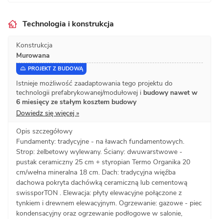
Technologia i konstrukcja
Konstrukcja
Murowana
PROJEKT Z BUDOWĄ
Istnieje możliwość zaadaptowania tego projektu do
technologii prefabrykowanej/modułowej i
budowy nawet w
6 miesięcy ze stałym kosztem budowy
Dowiedz się więcej »
Opis szczegółowy
Fundamenty: tradycyjne - na ławach fundamentowych.
Strop: żelbetowy wylewany. Ściany: dwuwarstwowe -
pustak ceramiczny 25 cm + styropian Termo Organika 20
cm/wełna mineralna 18 cm. Dach: tradycyjna więźba
dachowa pokryta dachówką ceramiczną lub cementową
swissporTON . Elewacja: płyty elewacyjne połączone z
tynkiem i drewnem elewacyjnym. Ogrzewanie: gazowe - piec
kondensacyjny oraz ogrzewanie podłogowe w salonie,