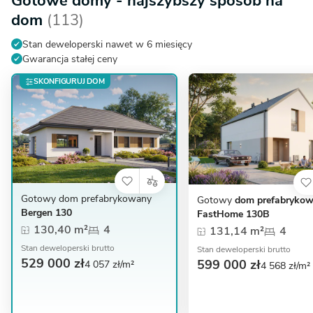
Gotowe domy - najszybszy sposób na
dom
(113)
Stan deweloperski nawet w 6 miesięcy
Gwarancja stałej ceny
SKONFIGURUJ DOM
Gotowy dom prefabrykowany
Gotowy
dom prefabryko
Bergen 130
FastHome 130B
130,40 m²
4
131,14 m²
4
Stan deweloperski brutto
Stan deweloperski brutto
529 000 zł
599 000 zł
4 057 zł/m²
4 568 zł/m²