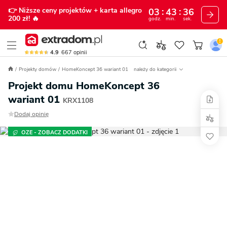
👉 Niższe ceny projektów
+ karta allegro
03
43
35
200 zł!
🔥
godz.
min.
sek.
4.9
667
opinii
Projekty domów
HomeKoncept 36 wariant 01
należy do kategorii
Projekt domu HomeKoncept 36
wariant 01
KRX1108
Dodaj opinię
OZE - ZOBACZ DODATKI