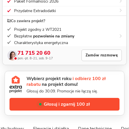
Pakiet Formalności 2026
Przydatne Extradodatki
Co zawiera projekt?
Projekt zgodny z WT2021
Bezpłatne
pozwolenie na zmiany
Charakterystyka energetyczna
71 715 20 60
Zamów rozmowę
pon.-pt. 8-21, sob. 9-17
Wybierz projekt roku
i odbierz 100 zł
rabatu
na projekt domu!
Głosuj do 30.09. Promocje nie łączą się.
Głosuj i zgarnij 100 zł
szty budowy
Elewacje i działka
Dane techniczne
Dod