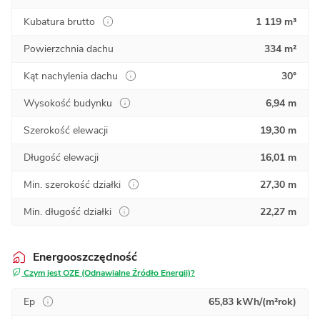
Kubatura brutto
1 119 m³
Powierzchnia dachu
334 m²
Kąt nachylenia dachu
30°
Wysokość budynku
6,94 m
Szerokość elewacji
19,30 m
Długość elewacji
16,01 m
Min. szerokość działki
27,30 m
Min. długość działki
22,27 m
Energooszczędność
Czym jest OZE (Odnawialne Źródło Energii)?
Ep
65,83 kWh/(m²rok)