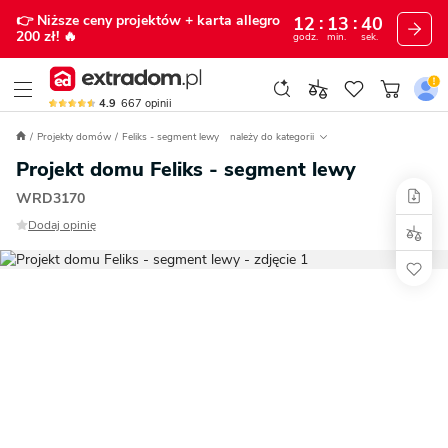
👉 Niższe ceny projektów
+ karta allegro
12
13
39
200 zł!
🔥
godz.
min.
sek.
4.9
667
opinii
Projekty domów
Feliks - segment lewy
należy do kategorii
Projekt domu Feliks - segment lewy
WRD3170
Dodaj opinię