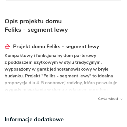
Opis projektu domu
Feliks - segment lewy
Projekt domu Feliks - segment lewy
Kompaktowy i funkcjonalny dom parterowy
z poddaszem użytkowym w stylu tradycyjnym,
wyposażony w garaż jednostanowiskowy w bryle
budynku. Projekt "Feliks - segment lewy" to idealna
propozycja dla 4-5 osobowej rodziny, która poszukuje
wygody mieszkania w domu z własnym ogrodem
i optymalnie wykorzystaną przestrzenią.
Czytaj więcej
Co wyróżnia ten dom?
Informacje dodatkowe
Przestronna strefa dzienna z kominkiem
–
otwarta przestrzeń łącząca salon, jadalnię