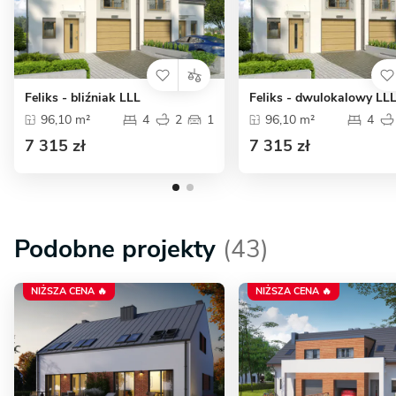
Feliks - bliźniak LLL
Feliks - dwulokalowy LL
96,10 m²
4
2
1
96,10 m²
4
7 315 zł
7 315 zł
Podobne projekty
(43)
NIŻSZA CENA 🔥
NIŻSZA CENA 🔥