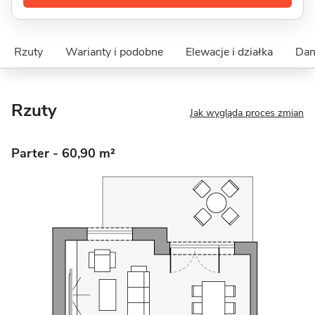
Rzuty
Warianty i podobne
Elewacje i działka
Dan
Rzuty
Jak wygląda proces zmian
Parter
- 60,90 m²