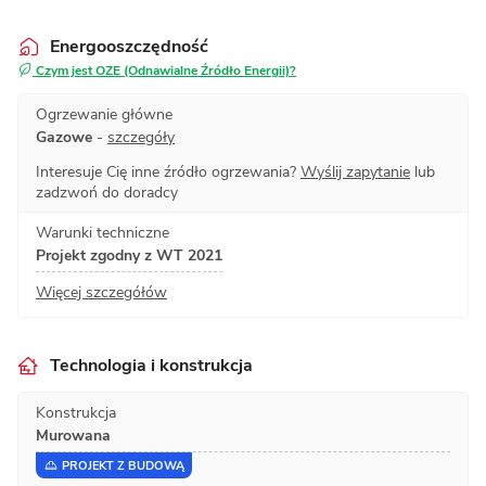
Energooszczędność
Czym jest OZE (Odnawialne Źródło Energii)?
Ogrzewanie główne
Gazowe
-
szczegóły
Interesuje Cię inne źródło ogrzewania?
Wyślij zapytanie
lub
zadzwoń do doradcy
Warunki techniczne
Projekt zgodny z WT 2021
Więcej szczegółów
Technologia i konstrukcja
Konstrukcja
Murowana
PROJEKT Z BUDOWĄ