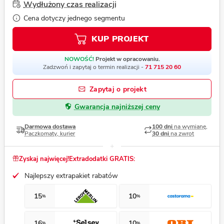
Wydłużony czas realizacji
Cena dotyczy jednego segmentu
KUP PROJEKT
NOWOŚĆ!
Projekt w opracowaniu.
Zadzwoń i zapytaj o termin realizacji -
71 715 20 60
Zapytaj o projekt
Gwarancja najniższej ceny
Darmowa dostawa
100 dni
na wymianę,
Paczkomaty, kurier
30 dni
na zwrot
Zyskaj najwięcej!
Extradodatki GRATIS:
Najlepszy extrapakiet rabatów
15
10
%
%
16
10
%
%