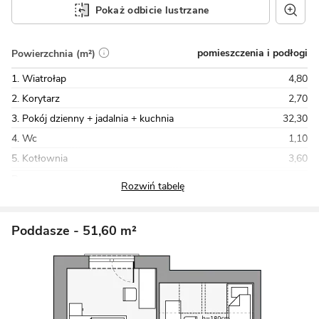
Pokaż odbicie lustrzane
pomieszczenia i podłogi
Powierzchnia (m²)
1. Wiatrołap
4,80
2. Korytarz
2,70
3. Pokój dzienny + jadalnia + kuchnia
32,30
4. Wc
1,10
5. Kotłownia
3,60
Razem
60,90
Poddasze
- 51,60 m²