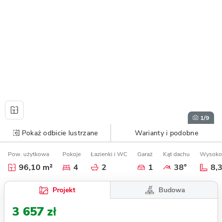
1
/9
Pokaż odbicie lustrzane
Warianty i podobne
Pow. użytkowa
Pokoje
Łazienki i WC
Garaż
Kąt dachu
Wysoko
96,10 m²
4
2
1
38°
8,
Budowa
Projekt
3 657 zł