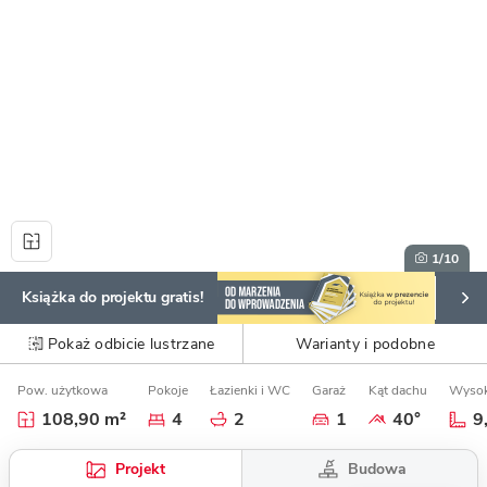
1
/10
Książka do projektu gratis!
Pokaż odbicie lustrzane
Warianty i podobne
Pow. użytkowa
Pokoje
Łazienki i WC
Garaż
Kąt dachu
Wysok
108,90 m²
4
2
1
40°
9
Budowa
Projekt