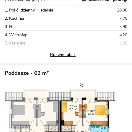
1. Pokój dzienny + jadalnia
28,90
2. Kuchnia
7,70
3. Hall
5,90
4. Wiatrołap
4,20
5. Łazienka
3,50
Razem
80,60
Poddasze
- 62 m²