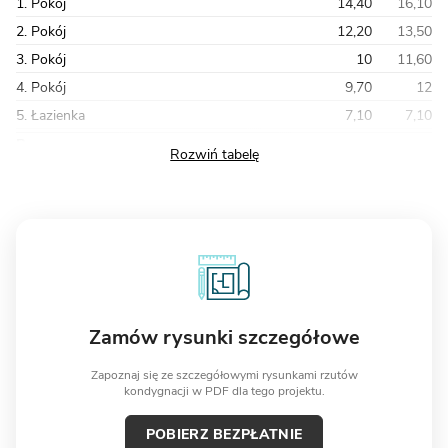
1. Pokój
14,40
16,10
2. Pokój
12,20
13,50
3. Pokój
10
11,60
4. Pokój
9,70
12
5. Łazienka
7,10
7,10
Razem
62
68,90
Zamów rysunki szczegółowe
Zapoznaj się ze szczegółowymi rysunkami rzutów
kondygnacji w PDF dla tego projektu.
POBIERZ BEZPŁATNIE