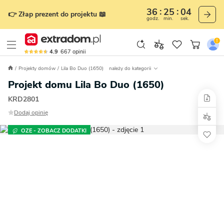
36
25
03
👉 Złap prezent do projektu 📖
godz.
min.
sek.
4.9
667
opinii
Projekty domów
Lila Bo Duo (1650)
należy do kategorii
Projekt domu Lila Bo Duo (1650)
KRD2801
Dodaj opinię
OZE - ZOBACZ DODATKI