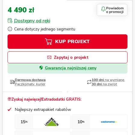
4 490 zł
Powiadom
o promocji
Dostępny od ręki
Cena dotyczy jednego segmentu
KUP PROJEKT
Zapytaj o projekt
Gwarancja najniższej ceny
Darmowa dostawa
100 dni
na wymianę,
Paczkomaty, kurier
30 dni
na zwrot
Zyskaj najwięcej!
Extradodatki GRATIS:
Najlepszy extrapakiet rabatów
15
10
%
%