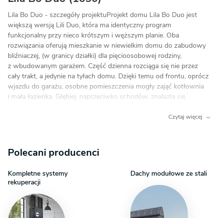
Lila Bo Duo - szczegóły projektuProjekt domu Lila Bo Duo jest
większą wersją Lili Duo, która ma identyczny program
funkcjonalny przy nieco krótszym i węższym planie. Oba
rozwiązania oferują mieszkanie w niewielkim domu do zabudowy
bliźniaczej, (w granicy działki) dla pięcioosobowej rodziny,
z wbudowanym garażem. Część dzienna rozciąga się nie przez
cały trakt, a jedynie na tyłach domu. Dzięki temu od frontu, oprócz
wjazdu do garażu, osobne pomieszczenia mogły zająć kotłownia
i mała łazienka. Głębiej, naprzeciwko schodów, znalazła się
otwarta kuchnia, a po obu stronach szerokiego wyjścia na taras -
salon z jadalnią. Na poddaszu zmieściły się cztery sypialnie
Czytaj więcej
z wygodną łazienką.Projekt domu Lila Bo Duo przedstawia zwarty
rzut i nowoczesną sylwetkę z ciekawym wejściem do budynku.
Osłania je balkon wsparty na wjazdowej części garażu, przekrytej
Polecani producenci
w dalej opuszczonym okapem. Powstała w ten sposób wnęka
zapewnia prywatność wejściom obu segmentów. W podobny
Kompletne systemy
Dachy modułowe ze stali
sposób wykorzystano balkon sypialni od ogrodu, który chroni
rekuperacji
przed słońcem i opadami szerokie przeszklenie pokoju dziennego.
Dwuspadowy dach z kalenicą równoległą do drogi dojazdowej
urozmaicają w obu połaciach płasko przekryte lukarny.