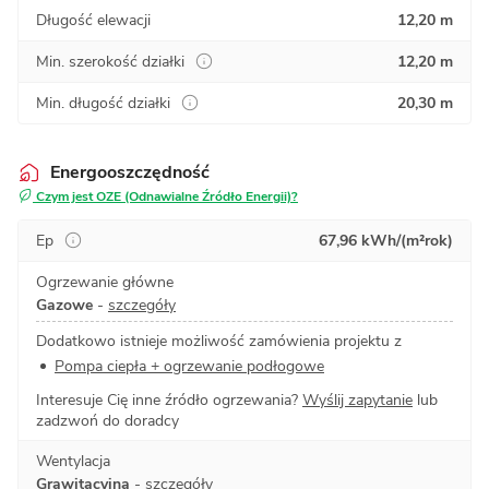
Długość elewacji
12,20 m
Min. szerokość działki
12,20 m
Min. długość działki
20,30 m
Energooszczędność
Czym jest OZE (Odnawialne Źródło Energii)?
Ep
67,96 kWh/(m²rok)
Ogrzewanie główne
Gazowe
-
szczegóły
Dodatkowo istnieje możliwość zamówienia projektu z
Pompa ciepła + ogrzewanie podłogowe
Interesuje Cię inne źródło ogrzewania?
Wyślij zapytanie
lub
zadzwoń do doradcy
Wentylacja
Grawitacyjna
-
szczegóły