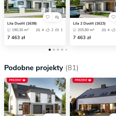
Lila Duolit (1638)
Lila 2 Duolit (1623)
190,30 m²
4
2
1
205,80 m²
4
7 463 zł
7 463 zł
Podobne projekty
(81)
PREZENT 📖
PREZENT 📖