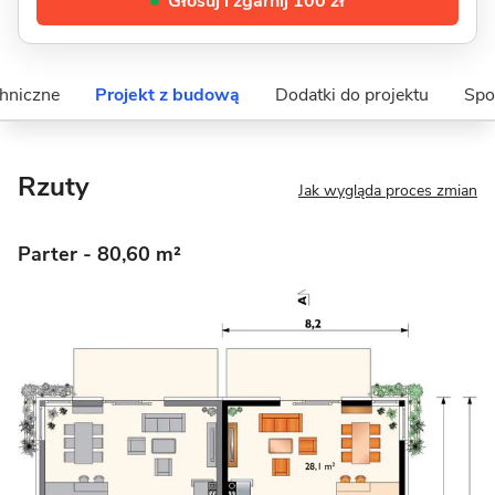
Głosuj i zgarnij 100 zł
hniczne
Projekt z budową
Dodatki do projektu
Spo
Rzuty
Jak wygląda proces zmian
Parter
- 80,60 m²