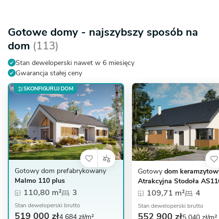
Gotowe domy - najszybszy sposób na
dom
(113)
Stan deweloperski nawet w 6 miesięcy
Gwarancja stałej ceny
SKONFIGURUJ DOM
Gotowy dom prefabrykowany
Gotowy
dom keramzytow
Malmo 110 plus
Atrakcyjna Stodoła AS11
110,80 m²
3
109,71 m²
4
Stan deweloperski brutto
Stan deweloperski brutto
519 000 zł
552 900 zł
4 684 zł/m²
5 040 zł/m²