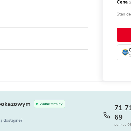
Cena
Stan de
G
pokazowym
Wolne terminy!
71 7
69
 są dostępne?
pon.-pt. 0