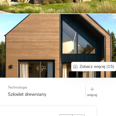
Dom pasywny
- co to znaczy
Zobacz więcej (15)
Technologia
Szkielet drewniany
więcej