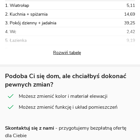
1. Wiatrołap
5,11
2. Kuchnia + spiżarnia
14,69
3. Pokój dzienny + jadalnia
39,25
4. Wc
2,42
5. Łazienka
9,19
Razem
192,78
Podoba Ci się dom, ale chciałbyś dokonać
pewnych zmian?
Możesz zmienić kolor i materiał elewacji
Możesz zmienić funkcję i układ pomieszczeń
Skontaktuj się z nami
- przygotujemy bezpłatną ofertę
dla Ciebie