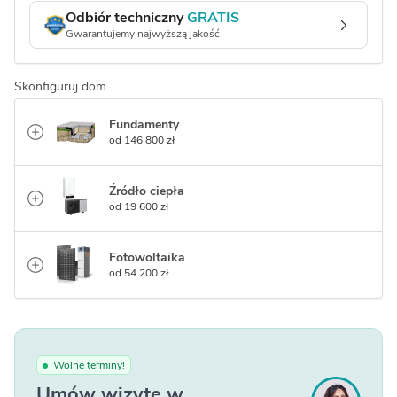
Odbiór techniczny
GRATIS
Gwarantujemy najwyższą jakość
Skonfiguruj dom
Fundamenty
od 146 800 zł
Źródło ciepła
od 19 600 zł
Fotowoltaika
od 54 200 zł
Wolne terminy!
Umów wizytę w