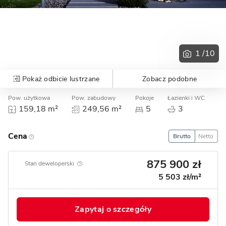
1
/10
Pokaż odbicie lustrzane
Zobacz podobne
Pow. użytkowa
Pow. zabudowy
Pokoje
Łazienki i WC
Ga
159,18 m²
249,56 m²
5
3
Cena
Brutto
Netto
875 900 zł
Stan deweloperski
5 503 zł/m²
Zapytaj o szczegóły