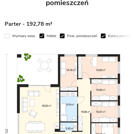
pomieszczeń
Parter
- 192,78 m²
ymiary wew.
Meble
Pow. pomieszczeń
Kolory pomieszczeń