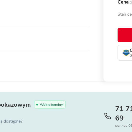
Cena
Stan de
G
pokazowym
Wolne terminy!
71 7
69
 są dostępne?
pon.-pt. 0