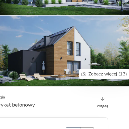
Dom pasywny
- co to znaczy
Zobacz więcej (13)
gia
rykat betonowy
więcej