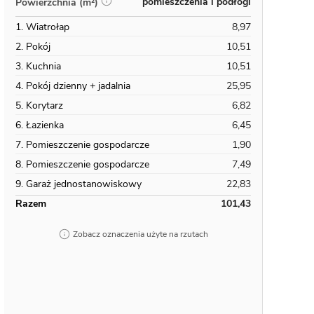
pomieszczenia i podłogi
Powierzchnia (m²)
1. Wiatrołap
8,97
2. Pokój
10,51
3. Kuchnia
10,51
4. Pokój dzienny + jadalnia
25,95
5. Korytarz
6,82
6. Łazienka
6,45
7. Pomieszczenie gospodarcze
1,90
8. Pomieszczenie gospodarcze
7,49
9. Garaż jednostanowiskowy
22,83
Razem
101,43
Zobacz oznaczenia użyte na rzutach