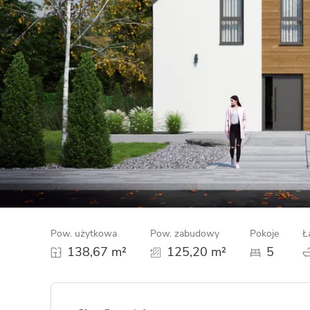
ENERGOOSZCZĘDNOŚĆ
PLEBISCYT EXTRAPROJEKT
DODATKOWE ELEMENTY
AKADEMIA EXTRADOM.PL
BAZA WIEDZY
Zobacz wszystkie kategorie
Zobacz wszystkie porady
Pow. użytkowa
Pow. zabudowy
Pokoje
Ł
138,67 m²
125,20 m²
5