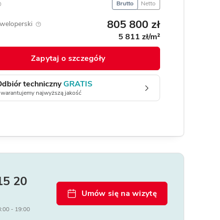
Brutto
Netto
805 800 zł
weloperski
5 811 zł/m²
Zapytaj o szczegóły
Odbiór techniczny
GRATIS
warantujemy najwyższą jakość
15 20
Umów się na wizytę
8:00 - 19:00