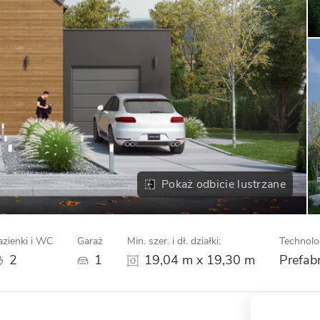
Pokaż odbicie lustrzane
azienki i WC
Garaż
Min. szer. i dł. działki:
Technolo
2
1
19,04 m x 19,30 m
Prefab