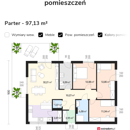
pomieszczeń
Parter
- 97,13 m²
ymiary wew.
Meble
Pow. pomieszczeń
Kolory pomieszczeń