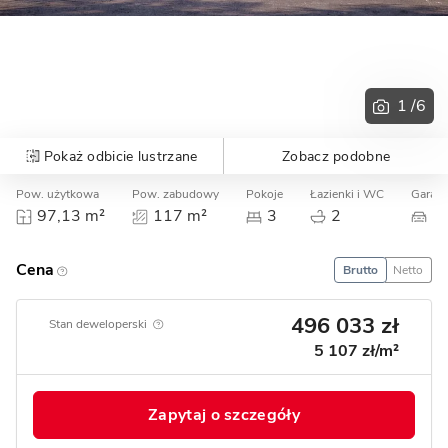
1
/6
Pokaż odbicie lustrzane
Zobacz podobne
Pow. użytkowa
Pow. zabudowy
Pokoje
Łazienki i WC
Garaż
97,13 m²
117 m²
3
2
0
Cena
Brutto
Netto
496 033 zł
Stan deweloperski
5 107 zł/m²
Zapytaj o szczegóły