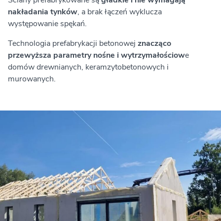
Ściany prefabrykowane są
gładkie i nie wymagają
nakładania tynków
, a brak łączeń wyklucza
występowanie spękań.
Technologia prefabrykacji betonowej
znacząco
przewyższa parametry nośne i wytrzymałościow
e
domów drewnianych, keramzytobetonowych i
murowanych.