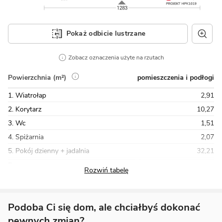
Pokaż odbicie lustrzane
Zobacz oznaczenia użyte na rzutach
pomieszczenia i podłogi
Powierzchnia (m²)
1. Wiatrołap
2,91
2. Korytarz
10,27
3. Wc
1,51
4. Spiżarnia
2,07
5. Pokój dzienny + jadalnia
32,21
Razem
97,13
Podoba Ci się dom, ale chciałbyś dokonać
pewnych zmian?