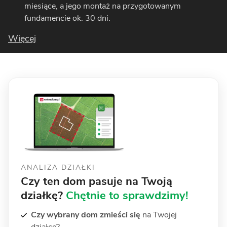
miesiące, a jego montaż na przygotowanym
fundamencie ok. 30 dni.
Więcej
ANALIZA DZIAŁKI
Czy ten dom pasuje na Twoją
działkę?
Chętnie to sprawdzimy!
Czy wybrany dom zmieści się
na Twojej