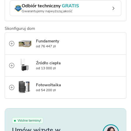
Odbiór techniczny
GRATIS
Gwarantujemy najwyższą jakość
Skonfiguruj dom
Fundamenty
od 76 447 zł
Źródło ciepła
od 13 000 zł
Fotowoltaika
od 54 200 zł
Wolne terminy!
Umów wizytę w