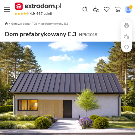
4.9
667
opinii
Gotowe domy
Dom prefabrykowany E.3
Dom prefabrykowany E.3
HPK1019