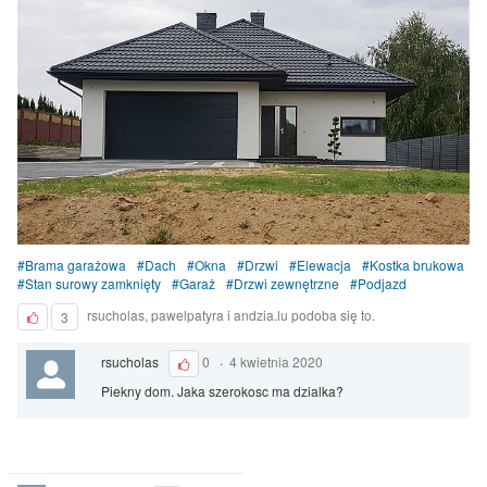
Brama garażowa
Dach
Okna
Drzwi
Elewacja
Kostka brukowa
Stan surowy zamknięty
Garaż
Drzwi zewnętrzne
Podjazd
rsucholas, pawelpatyra i andzia.lu podoba się to.
3
rsucholas
0
·
4 kwietnia 2020
Piekny dom. Jaka szerokosc ma dzialka?