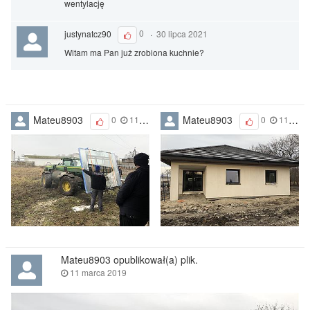
wentylację
justynatcz90
0
·
30 lipca 2021
Witam ma Pan już zrobiona kuchnie?
Mateu8903
Mateu8903
0
11 marca 2019
0
11 marca 2019
Mateu8903 opublikował(a) plik.
11 marca 2019