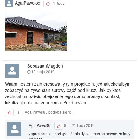
AgaiPawel85
1
31 lipca 2019
SebastianMagdoń
12 maja 2019
Witam, jestem zainteresowany tym projektem, jednak chciałbym
zobaczyć na żywo stan surowy bądź pod klucz. Jak by ktoś
zechciał umożliwić obejrzenie tego domu proszę o kontakt,
lokalizacja nie ma znaczenia. Pozdrawiam
AgaiPawel85 podoba się to.
1
AgaiPawel85
0
·
21 lipca 2019
zapraszam, dolnośląskie/lubin. tylko u nas sa pewne zmiany
np.dach