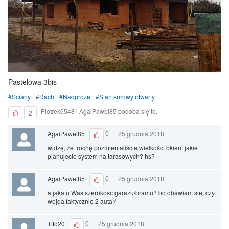
Pastelowa 3bis
Ściany
Dach
Nadproże
Stan surowy otwarty
Piotrek6548 i AgaiPawel85 podoba się to.
2
AgaiPawel85
0
·
25 grudnia 2018
widzę, że trochę pozmienialiście wielkości okien. jakie
planujecie system na tarasowych? hs?
AgaiPawel85
0
·
25 grudnia 2018
a jaka u Was szerokosc garazu/bramu? bo obawiam sie, czy
wejda faktycznie 2 auta:/
Tito20
0
·
25 grudnia 2018