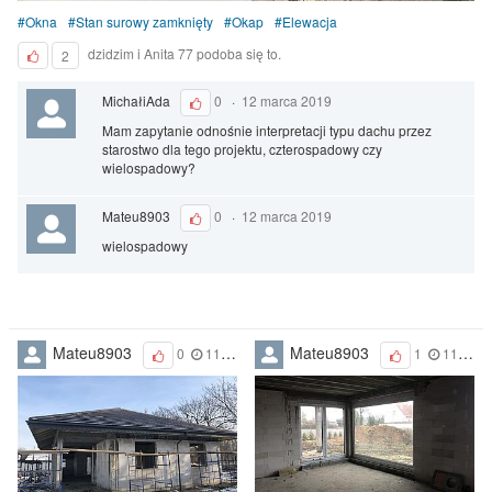
Okna
Stan surowy zamknięty
Okap
Elewacja
dzidzim i Anita 77 podoba się to.
2
MichałiAda
0
·
12 marca 2019
Mam zapytanie odnośnie interpretacji typu dachu przez
starostwo dla tego projektu, czterospadowy czy
wielospadowy?
Mateu8903
0
·
12 marca 2019
wielospadowy
Mateu8903
Mateu8903
0
11 marca 2019
1
11 marca 2019