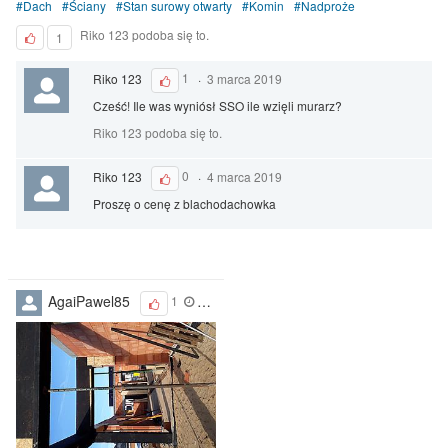
Dach
Ściany
Stan surowy otwarty
Komin
Nadproże
Riko 123 podoba się to.
1
Riko 123
1
·
3 marca 2019
Cześć! Ile was wyniósł SSO ile wzięli murarz?
Riko 123 podoba się to.
Riko 123
0
·
4 marca 2019
Proszę o cenę z blachodachowka
AgaiPawel85
1
26 lutego 2019