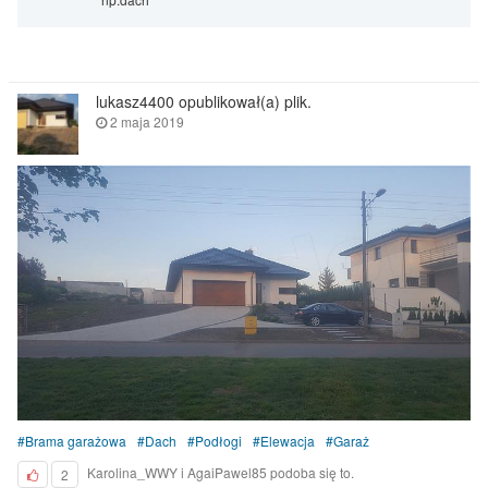
lukasz4400 opublikował(a) plik.
2 maja 2019
Brama garażowa
Dach
Podłogi
Elewacja
Garaż
Karolina_WWY i AgaiPawel85 podoba się to.
2