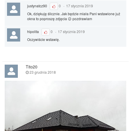
justynatcz90
0
·
17 stycznia 2019
Ok, dziękuję ślicznie. Jak będzie miała Pani wstawione już
okna to poproszę zdjęcia 😉 pozdrawiam
hipolita
0
·
17 stycznia 2019
Oczywiście wstawię.
Tito20
23 grudnia 2018