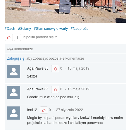
Dach
Ściany
Stan surowy otwarty
Nadproże
hipolita podoba się to.
1
4 komentarze
Zaloguj się
, aby zobaczyć pozostałe komentarze
AgaiPawel85
0
·
15 maja 2019
24x24
AgaiPawel85
0
·
15 maja 2019
Chodzi mi o wieniec pod murłatę
leni12
0
·
27 stycznia 2022
Mogla by mi pani podac wymiary krokwi i murlaty bo w moim
projekcie sa bardzo duze i chcialbym porownac