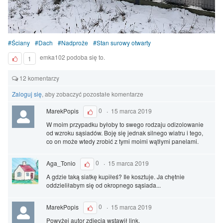
Ściany
Dach
Nadproże
Stan surowy otwarty
emka102 podoba się to.
1
12 komentarzy
Zaloguj się
, aby zobaczyć pozostałe komentarze
MarekPopis
0
·
15 marca 2019
W moim przypadku byłoby to swego rodzaju odizolowanie
od wzroku sąsiadów. Boję się jednak silnego wiatru i tego,
co on może wtedy zrobić z tymi moimi wątłymi panelami.
Aga_Tonio
0
·
15 marca 2019
A gdzie taką siatkę kupiłeś? Ile kosztuje. Ja chętnie
oddzieliłabym się od okropnego sąsiada...
MarekPopis
0
·
15 marca 2019
Powyżej autor zdjęcia wstawił link.