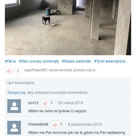
Okna
Stan surowy zamknięty
Nasze zwierzaki
Tynki wewnętrzne
AgaiPawel85 i olciamanolcia podoba się to.
2
4 komentarze
Zaloguj się
, aby zobaczyć pozostałe komentarze
leni12
0
·
20 marca 2019
Witam ile metro w tynków Ci wyszlo
Piotrek6548
0
·
6 października 2019
Witam ma Pan kominek jak nie to gdzie ma Pan wstawioną