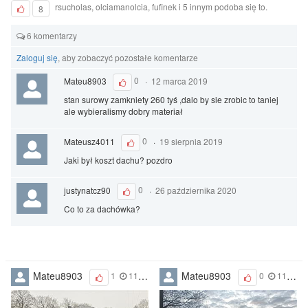
rsucholas, olciamanolcia, fufinek i 5 innym podoba się to.
8
6 komentarzy
Zaloguj się
, aby zobaczyć pozostałe komentarze
Mateu8903
0
·
12 marca 2019
stan surowy zamkniety 260 tyś ,dalo by sie zrobic to taniej
ale wybieralismy dobry materiał
Mateusz4011
0
·
19 sierpnia 2019
Jaki był koszt dachu? pozdro
justynatcz90
0
·
26 października 2020
Co to za dachówka?
Mateu8903
Mateu8903
1
11 marca 2019
0
11 marca 2019