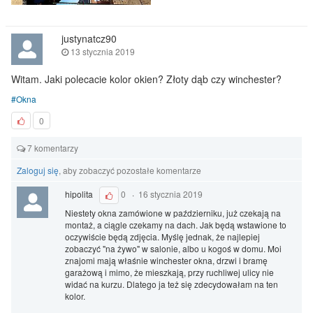
justynatcz90
13 stycznia 2019
Witam. Jaki polecacie kolor okien? Złoty dąb czy winchester?
Okna
0
7 komentarzy
Zaloguj się
, aby zobaczyć pozostałe komentarze
hipolita
0
·
16 stycznia 2019
Niestety okna zamówione w październiku, już czekają na
montaż, a ciągle czekamy na dach. Jak będą wstawione to
oczywiście będą zdjęcia. Myślę jednak, że najlepiej
zobaczyć "na żywo" w salonie, albo u kogoś w domu. Moi
znajomi mają właśnie winchester okna, drzwi i bramę
garażową i mimo, że mieszkają, przy ruchliwej ulicy nie
widać na kurzu. Dlatego ja też się zdecydowałam na ten
kolor.