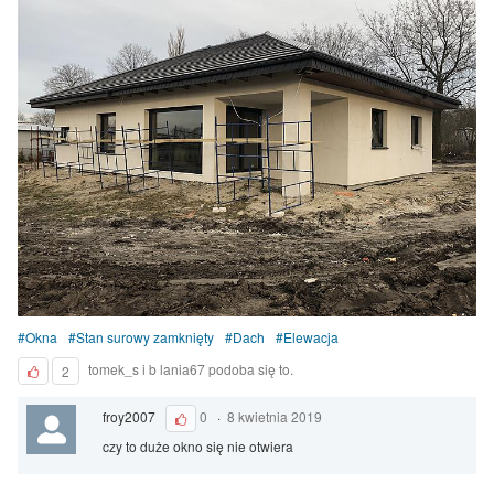
Okna
Stan surowy zamknięty
Dach
Elewacja
tomek_s i b lania67 podoba się to.
2
froy2007
0
·
8 kwietnia 2019
czy to duże okno się nie otwiera