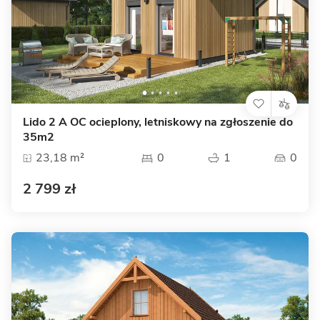
Lido 2 A OC ocieplony, letniskowy na zgłoszenie do
35m2
23,18 m²
0
1
0
2 799 zł