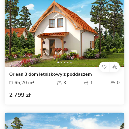
Orlean 3 dom letniskowy z poddaszem
65,20 m²
3
1
0
2 799 zł