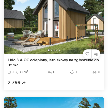
Lido 3 A OC ocieplony, letniskowy na zgłoszenie do
35m2
23,18 m²
0
1
0
2 799 zł