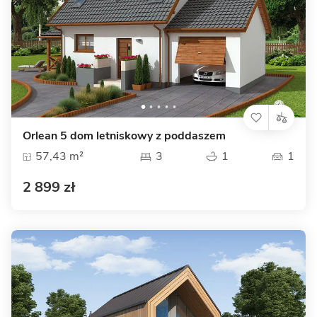
Orlean 5 dom letniskowy z poddaszem
57,43 m²
3
1
1
2 899 zł