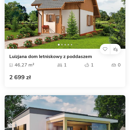
Luizjana dom letniskowy z poddaszem
46,27 m²
1
1
0
2 699 zł