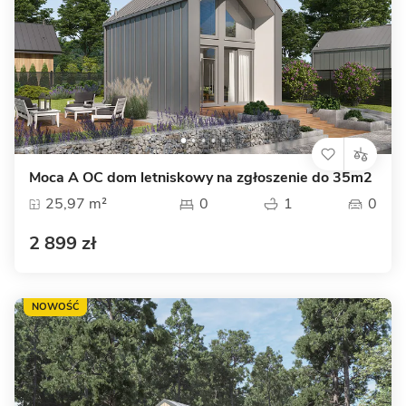
Moca A OC dom letniskowy na zgłoszenie do 35m2
25,97 m²
0
1
0
2 899 zł
NOWOŚĆ