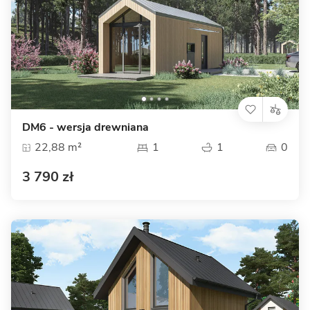
DM6 - wersja drewniana
22,88 m²
1
1
0
3 790 zł