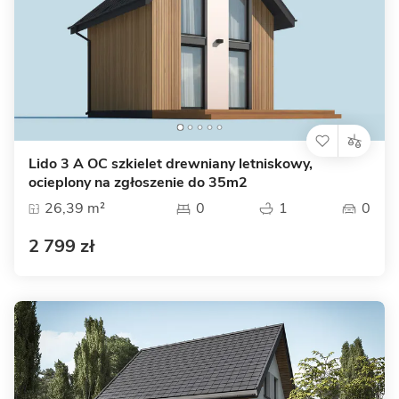
Lido 3 A OC szkielet drewniany letniskowy,
ocieplony na zgłoszenie do 35m2
26,39 m²
0
1
0
2 799 zł