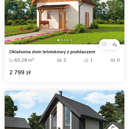
Oklahoma dom letniskowy z poddaszem
60,28 m²
2
1
0
2 799 zł