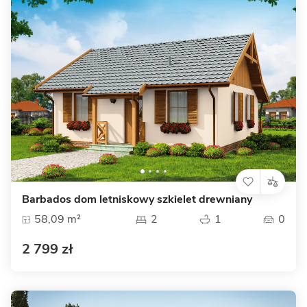
Barbados dom letniskowy szkielet drewniany
58,09 m²
2
1
0
2 799 zł