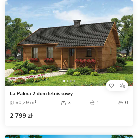
La Palma 2 dom letniskowy
60,29 m²
3
1
0
2 799 zł