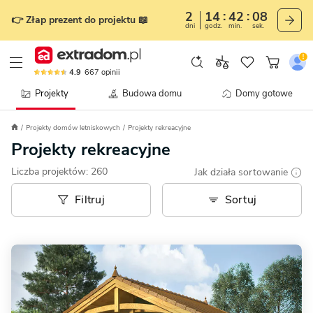
2
14
42
05
👉 Złap prezent do projektu 📖
dni
godz.
min.
sek.
4.9
667
opinii
Projekty
Budowa domu
Domy gotowe
Projekty domów letniskowych
Projekty rekreacyjne
Projekty rekreacyjne
Liczba projektów:
260
Jak działa sortowanie
Filtruj
Sortuj