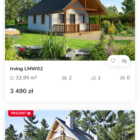
Irving LMW02
32,95 m²
2
1
0
3 490 zł
PREZENT 📖