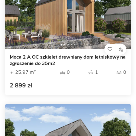
Moca 2 A OC szkielet drewniany dom letniskowy na
zgłoszenie do 35m2
25,97 m²
0
1
0
2 899 zł