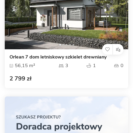
Orlean 7 dom letniskowy szkielet drewniany
56,15 m²
3
1
0
2 799 zł