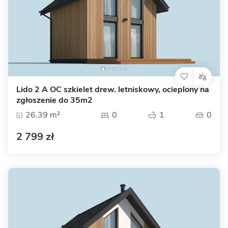
Lido 2 A OC szkielet drew. letniskowy, ocieplony na
zgłoszenie do 35m2
26,39 m²
0
1
0
2 799 zł