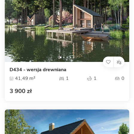
D434 - wersja drewniana
41,49 m²
1
1
0
3 900 zł