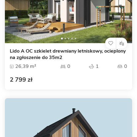
Lido A OC szkielet drewniany letniskowy, ocieplony
na zgłoszenie do 35m2
26,39 m²
0
1
0
2 799 zł