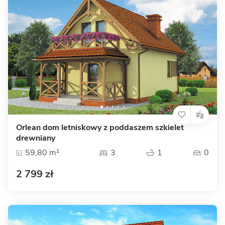
Orlean dom letniskowy z poddaszem szkielet
drewniany
59,80 m²
3
1
0
2 799 zł