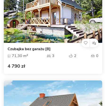
Czubajka bez garażu [B]
71,30 m²
3
2
0
4 790 zł