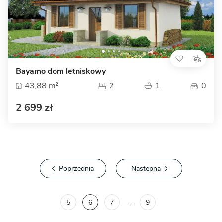
Bayamo dom letniskowy
43,88 m²
2
1
0
2 699 zł
Poprzednia
Następna
...
5
6
7
9