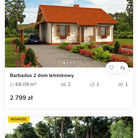
Barbados 2 dom letniskowy
68,09 m²
2
1
1
2 799 zł
NOWOŚĆ