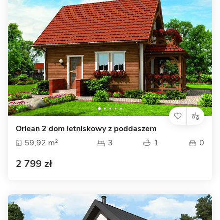
Orlean 2 dom letniskowy z poddaszem
59,92 m²
3
1
0
2 799 zł