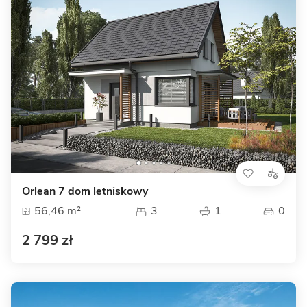
Orlean 7 dom letniskowy
56,46 m²
3
1
0
2 799 zł