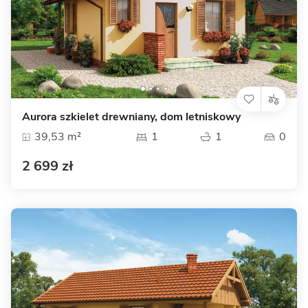
Aurora szkielet drewniany, dom letniskowy
39,53 m²
1
1
0
2 699 zł