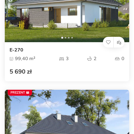
E-270
99,40 m²
3
2
0
5 690 zł
PREZENT 📖