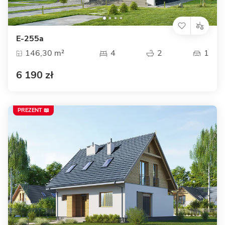
E-255a
146,30 m²
4
2
1
6 190 zł
PREZENT 📖