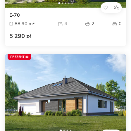
E-70
88,90 m²
4
2
0
5 290 zł
PREZENT 📖