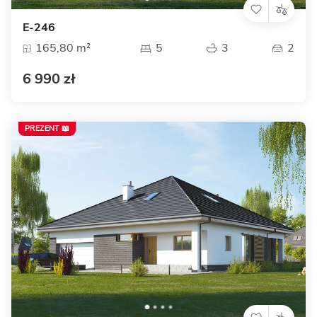
E-246
165,80 m²
5
3
2
6 990 zł
PREZENT 📖