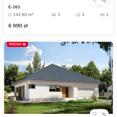
E-261
142,60 m²
3
3
2
6 990 zł
PREZENT 📖