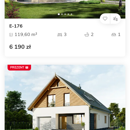
E-176
119,60 m²
3
2
1
6 190 zł
PREZENT 📖