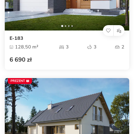
E-183
128,50 m²
3
3
2
6 690 zł
PREZENT 📖