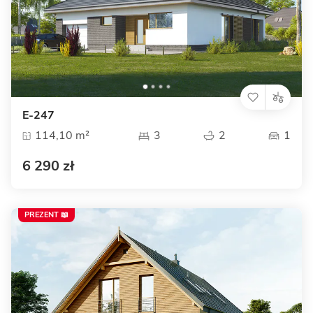
E-247
114,10 m²
3
2
1
6 290 zł
PREZENT 📖