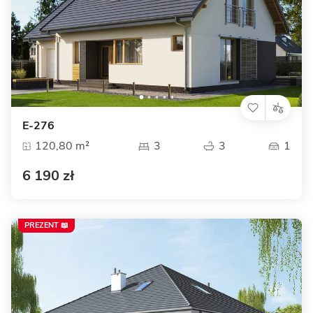
E-276
120,80 m²
3
3
1
6 190 zł
PREZENT 📖