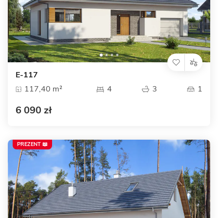
E-117
117,40 m²
4
3
1
6 090 zł
PREZENT 📖