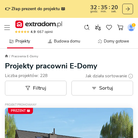
32
35
17
👉 Złap prezent do projektu 📖
godz.
min.
sek.
4.9
667
opinii
Projekty
Budowa domu
Domy gotowe
Pracownia E-Domy
Projekty pracowni E-Domy
Liczba projektów:
228
Jak działa sortowanie
Filtruj
Sortuj
PROJEKT PROMOWANY
PREZENT 📖