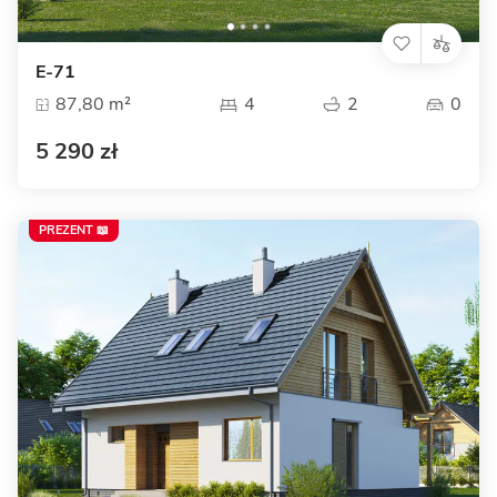
E-71
87,80 m²
4
2
0
5 290 zł
PREZENT 📖