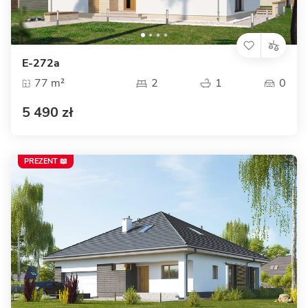
E-272a
77 m²
2
1
0
5 490 zł
PREZENT 📖