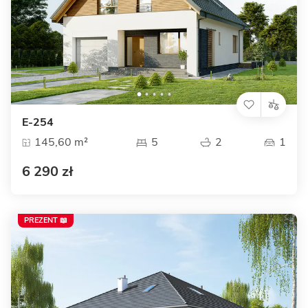
E-254
145,60 m²
5
2
1
6 290 zł
PREZENT 📖