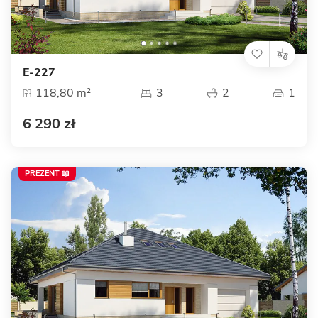
E-227
118,80 m²
3
2
1
6 290 zł
PREZENT 📖