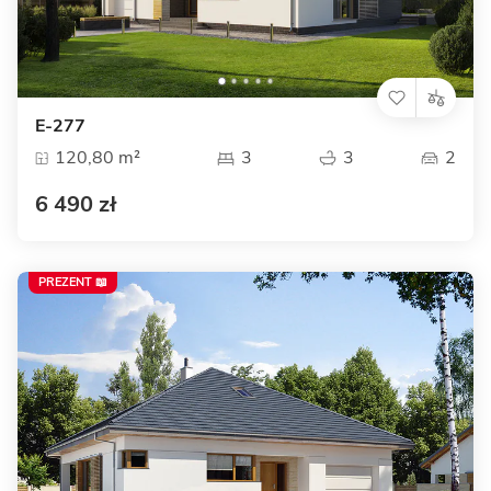
E-277
120,80 m²
3
3
2
6 490 zł
PREZENT 📖