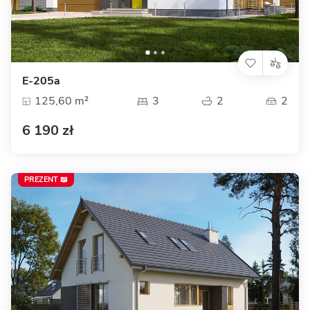
E-205a
125,60 m²
3
2
2
6 190 zł
PREZENT 📖