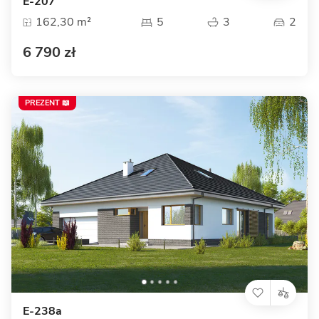
E-207
162,30 m²
5
3
2
6 790 zł
PREZENT 📖
E-238a