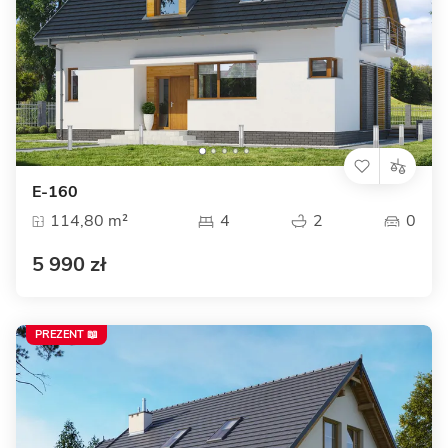
E-160
114,80 m²
4
2
0
5 990 zł
PREZENT 📖