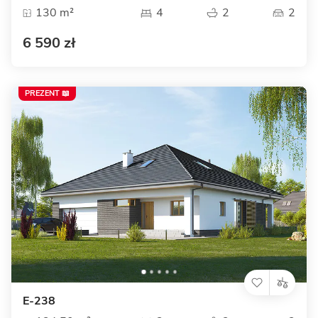
130 m²
4
2
2
6 590 zł
PREZENT 📖
E-238