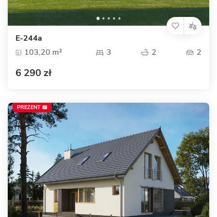
E-244a
103,20 m²
3
2
2
6 290 zł
PREZENT 📖