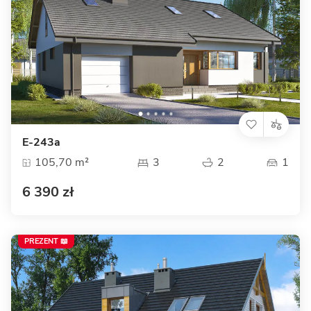
E-243a
105,70 m²
3
2
1
6 390 zł
PREZENT 📖