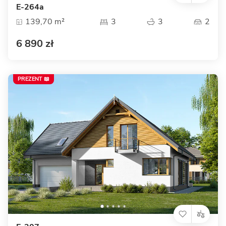
E-264a
139,70 m²
3
3
2
6 890 zł
PREZENT 📖