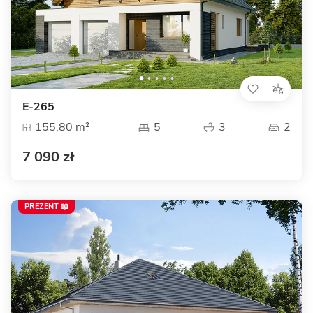
E-265
155,80 m²
5
3
2
7 090 zł
PREZENT 📖