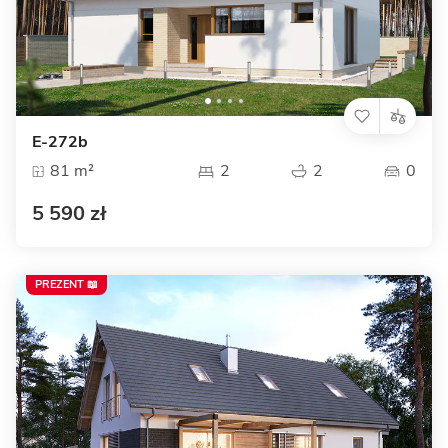
E-272b
81 m²
2
2
0
5 590 zł
PREZENT 📖