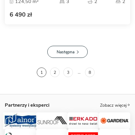
124,50 m²
3
2
2
6 490 zł
Następna
...
1
2
3
8
Partnerzy i eksperci
Zobacz więcej