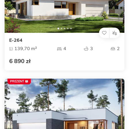
E-264
139,70 m²
4
3
2
6 890 zł
PREZENT 📖