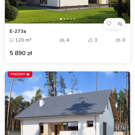
E-273a
120 m²
4
3
0
5 890 zł
PREZENT 📖