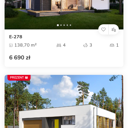
E-278
138,70 m²
4
3
1
6 690 zł
PREZENT 📖