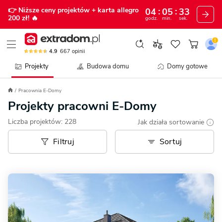
👉 Niższe ceny projektów
+ karta allegro
04
05
31
200 zł!
🔥
godz.
min.
sek.
4.9
667
opinii
Projekty
Budowa domu
Domy gotowe
Pracownia E-Domy
Projekty pracowni E-Domy
Liczba projektów:
228
Jak działa sortowanie
Filtruj
Sortuj