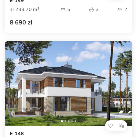
E-149
233,70 m²
5
3
2
8 690 zł
E-148