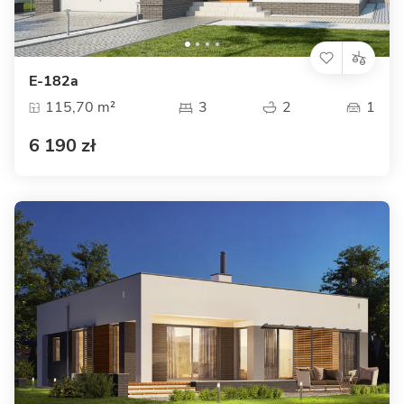
E-182a
115,70 m²
3
2
1
6 190 zł