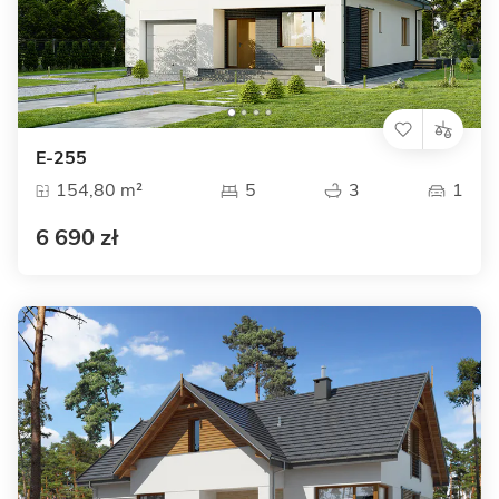
E-255
154,80 m²
5
3
1
6 690 zł