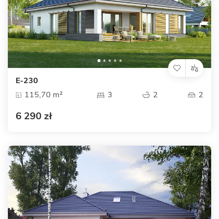
E-230
115,70 m²
3
2
2
6 290 zł