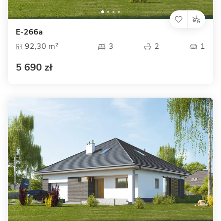
E-266a
92,30 m²
3
2
1
5 690 zł