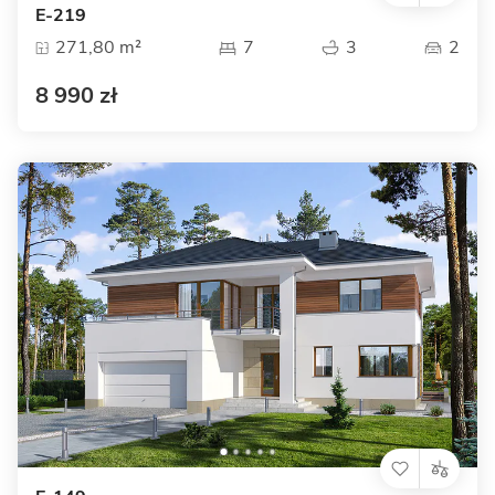
E-219
271,80 m²
7
3
2
8 990 zł