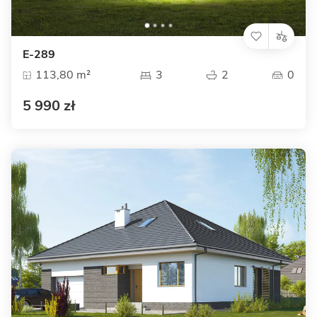
E-289
113,80 m²
3
2
0
5 990 zł