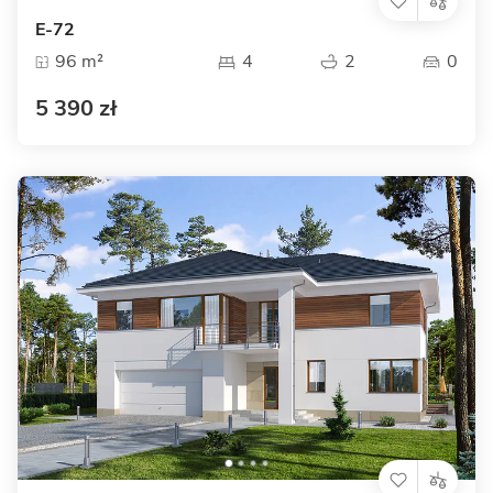
E-72
96 m²
4
2
0
5 390 zł