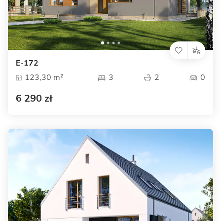
E-172
123,30 m²
3
2
0
6 290 zł