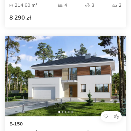
214,60 m²
4
3
2
8 290 zł
E-150