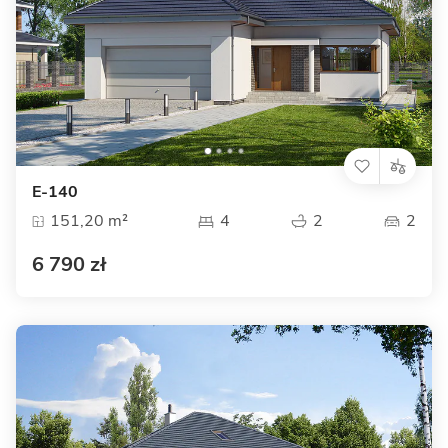
E-140
151,20 m²
4
2
2
6 790 zł