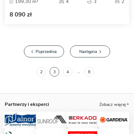
199,30 m²
4
3
2
8 090 zł
Poprzednia
Następna
...
2
3
4
8
Partnerzy i eksperci
Zobacz więcej