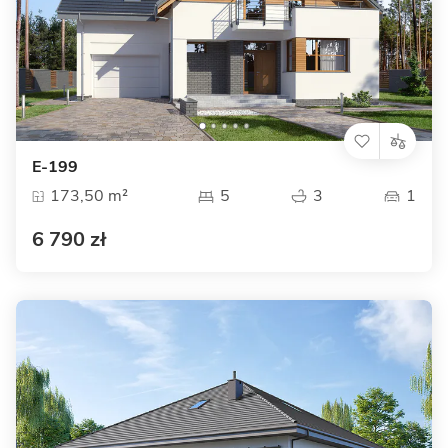
E-199
173,50 m²
5
3
1
6 790 zł