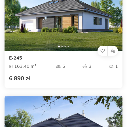
E-245
163,40 m²
5
3
1
6 890 zł