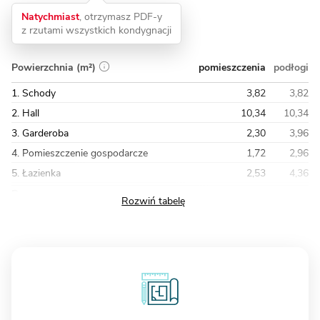
Natychmiast
, otrzymasz PDF-y
z rzutami wszystkich kondygnacji
pomieszczenia
podłogi
Powierzchnia (m²)
1. Schody
3,82
3,82
2. Hall
10,34
10,34
3. Garderoba
2,30
3,96
4. Pomieszczenie gospodarcze
1,72
2,96
5. Łazienka
2,53
4,36
Razem
49,51
69,95