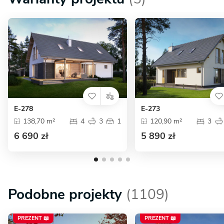
E-278
E-273
138,70 m²
4
3
1
120,90 m²
3
6 690 zł
5 890 zł
Podobne projekty
(1109)
PREZENT 📖
PREZENT 📖