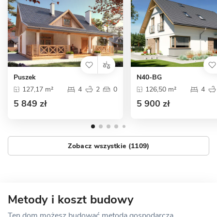
Puszek
N40-BG
127,17 m²
4
2
0
126,50 m²
4
5 849 zł
5 900 zł
Zobacz wszystkie (1109)
Metody i koszt budowy
Ten dom możesz budować metodą gospodarczą,