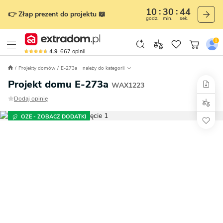
10
30
42
👉 Złap prezent do projektu 📖
godz.
min.
sek.
4.9
667
opinii
Projekty domów
E-273a
należy do kategorii
Projekt domu E-273a
WAX1223
Dodaj opinię
OZE - ZOBACZ DODATKI