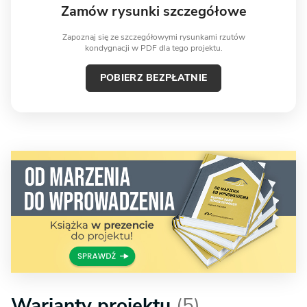
Zamów rysunki szczegółowe
Zapoznaj się ze szczegółowymi rysunkami rzutów
kondygnacji w PDF dla tego projektu.
POBIERZ BEZPŁATNIE
Warianty projektu
(5)