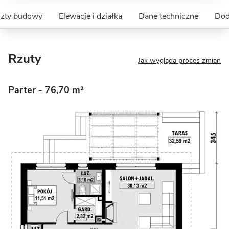
szty budowy
Elewacje i działka
Dane techniczne
Dod
Rzuty
Jak wygląda proces zmian
Parter
- 76,70 m²