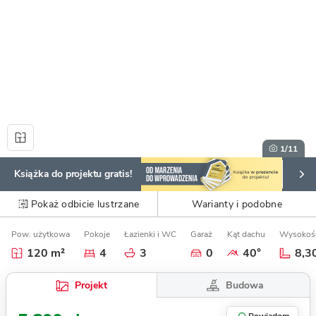
1
/11
Książka do projektu gratis!
Pokaż odbicie lustrzane
Warianty i podobne
Pow. użytkowa
Pokoje
Łazienki i WC
Garaż
Kąt dachu
Wysokoś
120 m²
4
3
0
40°
8,3
Budowa
Projekt