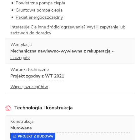
Powietrzna pompa ciepła
Gruntowa pompa ciepła
Pakiet energooszczędny
Interesuje Cię inne źródło ogrzewania?
Wyślij zapytanie
lub
zadzwoń do doradcy
Wentylacja
Mechaniczna nawiewno-wywiewna z rekuperacją
-
szczegóły
Warunki techniczne
Projekt zgodny z WT 2021
Więcej szczegółów
Technologia i konstrukcja
Konstrukcja
Murowana
PROJEKT Z BUDOWĄ