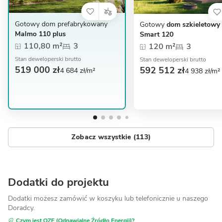
Gotowy dom prefabrykowany
Gotowy
dom szkieletowy 
Malmo 110 plus
Smart 120
110,80 m²
3
120 m²
3
Stan deweloperski brutto
Stan deweloperski brutto
519 000 zł
592 512 zł
4 684 zł/m²
4 938 zł/m²
Zobacz wszystkie (113)
Dodatki do projektu
Dodatki możesz zamówić w koszyku lub telefonicznie
u naszego
Doradcy.
Czym jest OZE (Odnawialne Źródło Energii)?