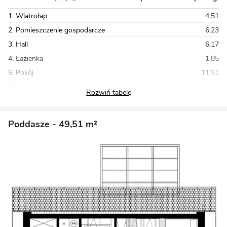
1. Wiatrołap
4,51
2. Pomieszczenie gospodarcze
6,23
3. Hall
6,17
4. Łazienka
1,85
5. Pokój
11,51
Razem
76,70
Poddasze
- 49,51 m²