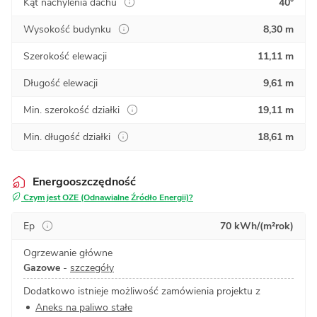
Kąt nachylenia dachu
40°
Wysokość budynku
8,30 m
Szerokość elewacji
11,11 m
Długość elewacji
9,61 m
Min. szerokość działki
19,11 m
Min. długość działki
18,61 m
Energooszczędność
Czym jest OZE (Odnawialne Źródło Energii)?
Ep
70 kWh/(m²rok)
Ogrzewanie główne
Gazowe
-
szczegóły
Dodatkowo istnieje możliwość zamówienia projektu z
Aneks na paliwo stałe