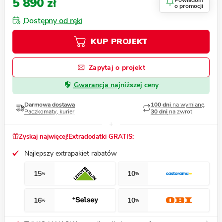
5 890 zł
Powiadom
o promocji
Dostępny od ręki
KUP PROJEKT
Zapytaj o projekt
Gwarancja najniższej ceny
Darmowa dostawa
100 dni
na wymianę,
Paczkomaty, kurier
30 dni
na zwrot
Zyskaj najwięcej!
Extradodatki GRATIS:
Najlepszy extrapakiet rabatów
15
10
%
%
16
10
%
%