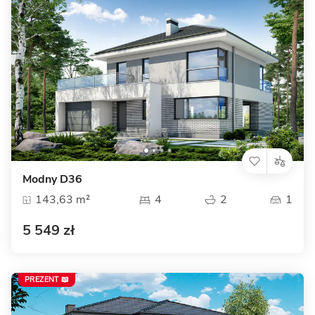
Modny D36
143,63 m²
4
2
1
5 549 zł
PREZENT 📖