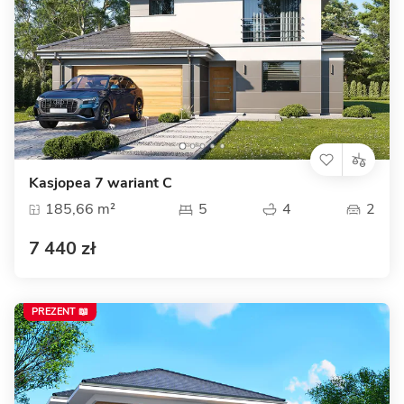
Kasjopea 7 wariant C
185,66 m²
5
4
2
7 440 zł
PREZENT 📖