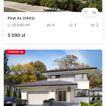
Piryt As (1641)
153,60 m²
4
3
2
5 090 zł
PREZENT 📖