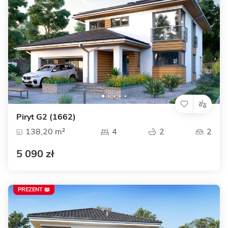
Piryt G2 (1662)
138,20 m²
4
2
2
5 090 zł
PREZENT 📖