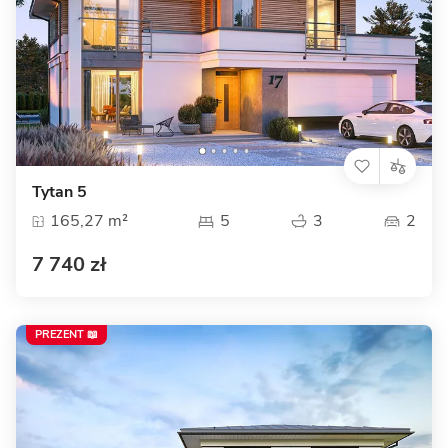
Tytan 5
165,27 m²
5
3
2
7 740 zł
PREZENT 📖