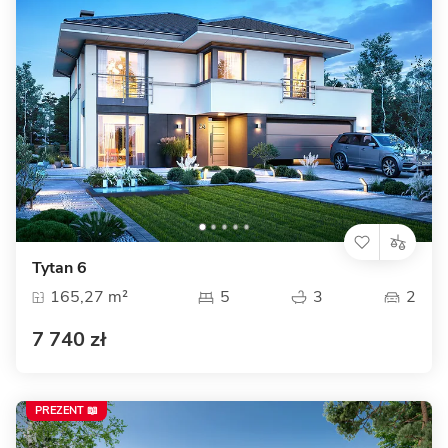
Tytan 6
165,27 m²
5
3
2
7 740 zł
PREZENT 📖