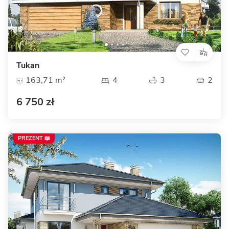
Tukan
163,71 m²
4
3
2
6 750 zł
PREZENT 📖