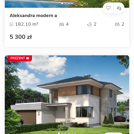
Aleksandra modern a
182,10 m²
4
2
2
5 300 zł
PREZENT 📖