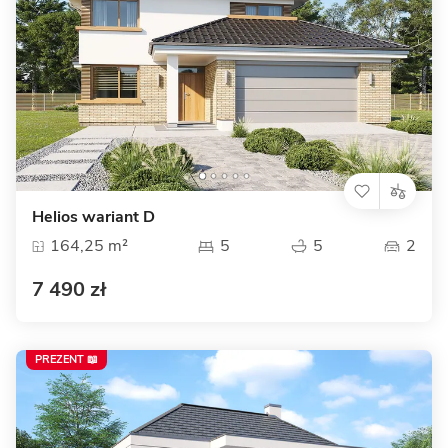
Helios wariant D
164,25 m²
5
5
2
7 490 zł
PREZENT 📖