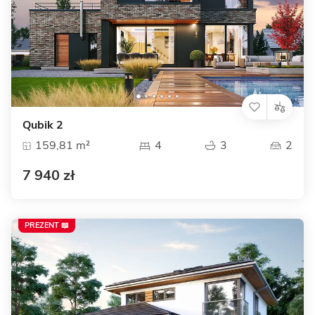
Qubik 2
159,81 m²
4
3
2
7 940 zł
PREZENT 📖