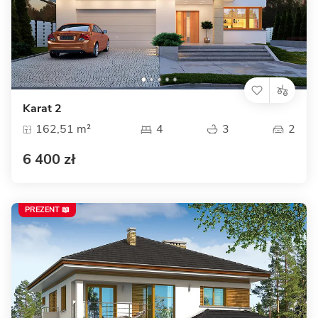
Karat 2
162,51 m²
4
3
2
6 400 zł
PREZENT 📖