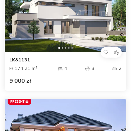
LK&1131
174,21 m²
4
3
2
9 000 zł
PREZENT 📖