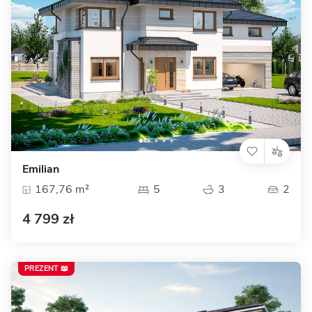
Emilian
167,76 m²
5
3
2
4 799 zł
PREZENT 📖