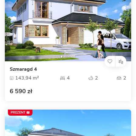
Szmaragd 4
143,94 m²
4
2
2
6 590 zł
PREZENT 📖