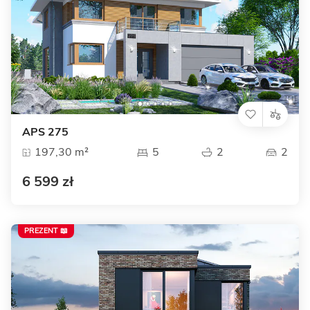
APS 275
197,30 m²
5
2
2
6 599 zł
PREZENT 📖