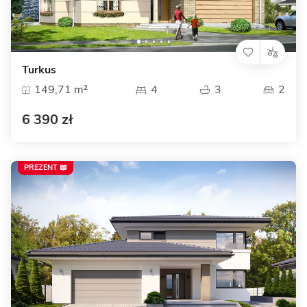
Turkus
149,71 m²
4
3
2
6 390 zł
PREZENT 📖