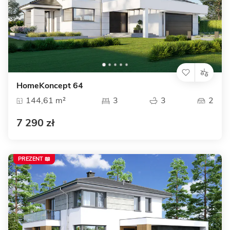
HomeKoncept 64
144,61 m²
3
3
2
7 290 zł
PREZENT 📖