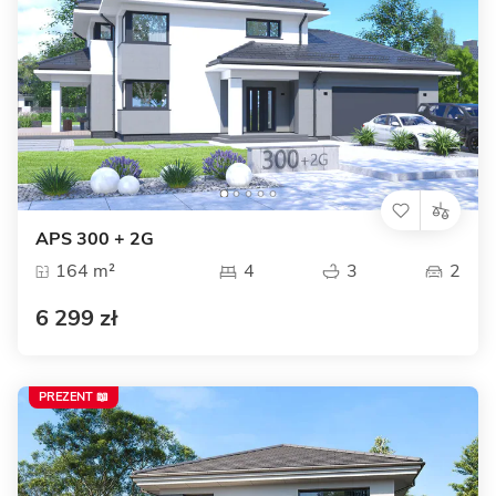
APS 300 + 2G
164 m²
4
3
2
6 299 zł
PREZENT 📖