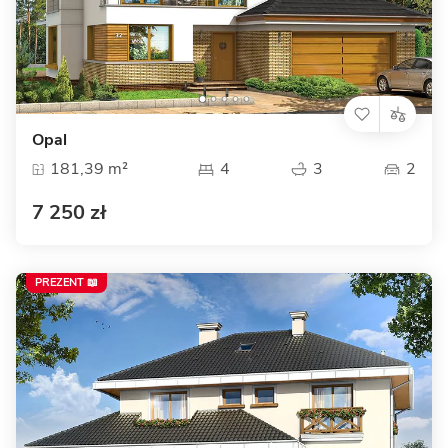
Opal
181,39 m²
4
3
2
7 250 zł
PREZENT 📖