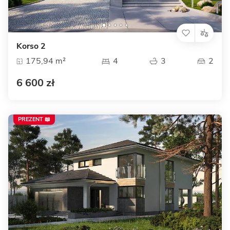
Korso 2
175,94 m²
4
3
2
6 600 zł
PREZENT 📖