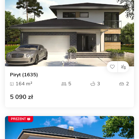
Piryt (1635)
164 m²
5
3
2
5 090 zł
PREZENT 📖