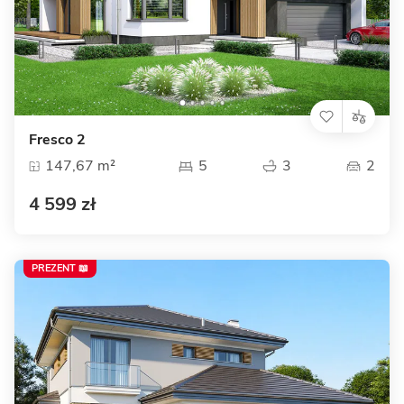
Fresco 2
147,67 m²
5
3
2
4 599 zł
PREZENT 📖