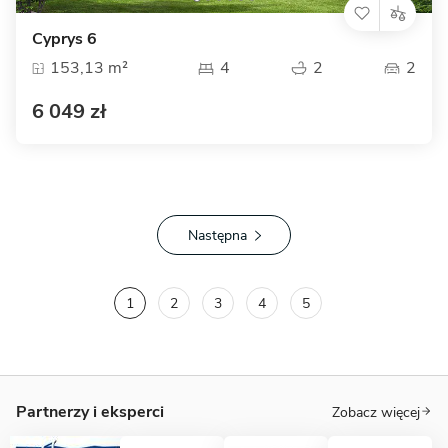
Cyprys 6
153,13 m²
4
2
2
6 049 zł
Następna
1
2
3
4
5
Partnerzy i eksperci
Zobacz więcej