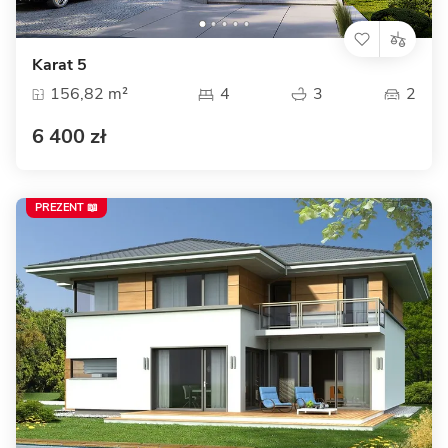
Karat 5
156,82 m²
4
3
2
6 400 zł
PREZENT 📖