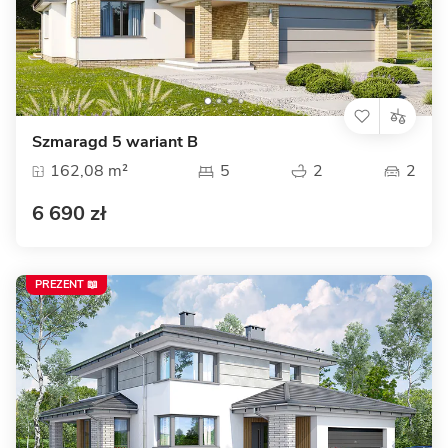
Szmaragd 5 wariant B
162,08 m²
5
2
2
6 690 zł
PREZENT 📖