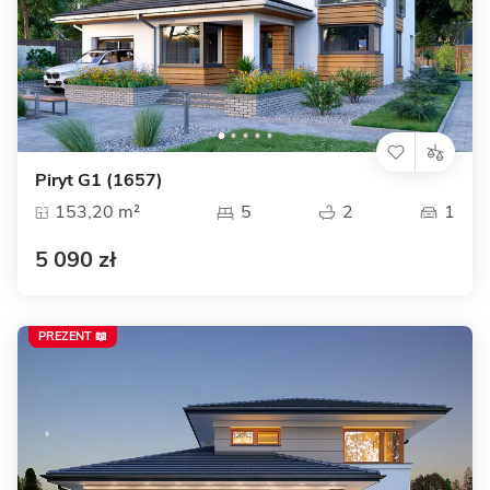
Piryt G1 (1657)
153,20 m²
5
2
1
5 090 zł
PREZENT 📖