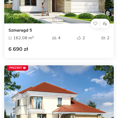
Szmaragd 5
162,08 m²
4
2
2
6 690 zł
PREZENT 📖