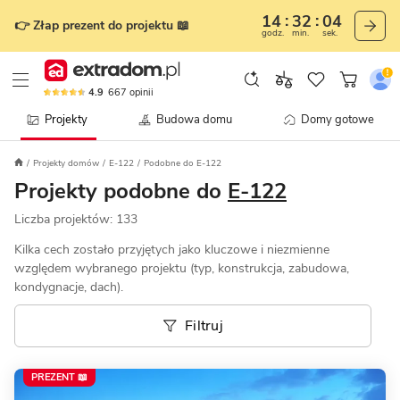
14
32
01
👉 Złap prezent do projektu 📖
godz.
min.
sek.
4.9
667
opinii
Projekty
Budowa domu
Domy gotowe
Projekty domów
E-122
Podobne do E-122
Projekty podobne do
E-122
Liczba projektów:
133
Kilka cech zostało przyjętych jako kluczowe i niezmienne
względem wybranego projektu (typ, konstrukcja, zabudowa,
kondygnacje, dach).
Filtruj
PREZENT 📖