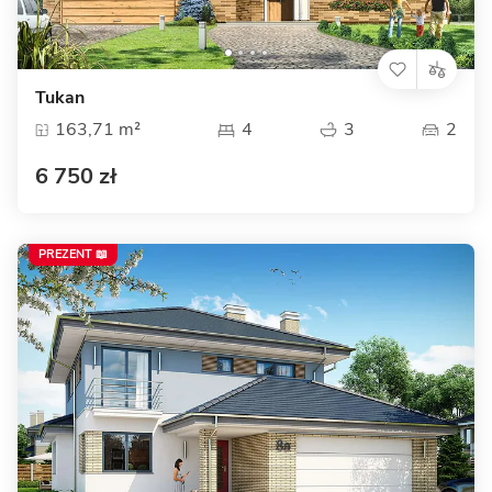
Tukan
163,71 m²
4
3
2
6 750 zł
PREZENT 📖