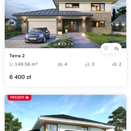
Terra 2
149,56 m²
4
3
2
6 400 zł
PREZENT 📖