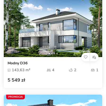
Modny D36
143,63 m²
4
2
1
5 549 zł
PROMOCJA