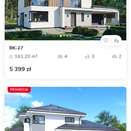
BK-27
161,20 m²
4
3
2
5 399 zł
PROMOCJA