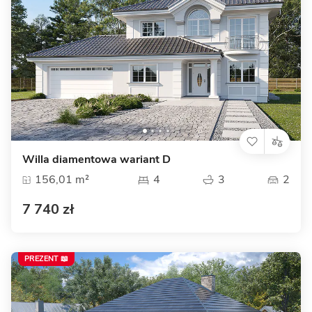
Willa diamentowa wariant D
156,01 m²
4
3
2
7 740 zł
PREZENT 📖