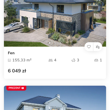
Fen
155,33 m²
4
3
1
6 049 zł
PREZENT 📖