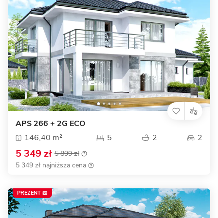
APS 266 + 2G ECO
146,40 m²
5
2
2
5 349 zł
5 899 zł
5 349 zł najniższa cena
PREZENT 📖