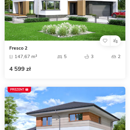
Fresco 2
147,67 m²
5
3
2
4 599 zł
PREZENT 📖