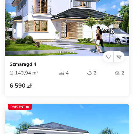
Szmaragd 4
143,94 m²
4
2
2
6 590 zł
PREZENT 📖