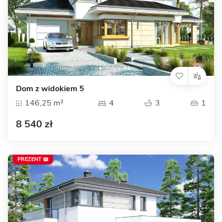
Dom z widokiem 5
146,25 m²
4
3
1
8 540 zł
PREZENT 📖