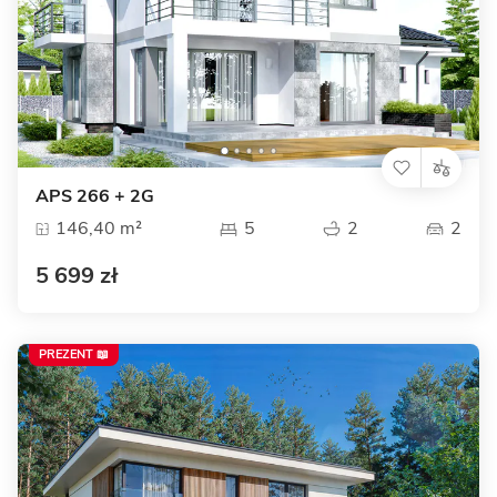
APS 266 + 2G
146,40 m²
5
2
2
5 699 zł
PREZENT 📖