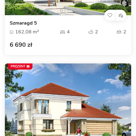
Szmaragd 5
162,08 m²
4
2
2
6 690 zł
PREZENT 📖