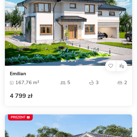
Emilian
167,76 m²
5
3
2
4 799 zł
PREZENT 📖