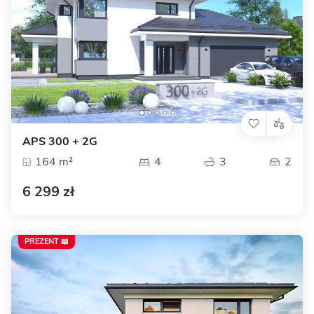
APS 300 + 2G
164 m²
4
3
2
6 299 zł
PREZENT 📖