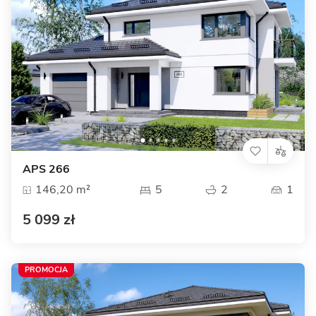
APS 266
146,20 m²
5
2
1
5 099 zł
PROMOCJA