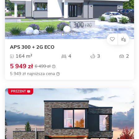
APS 300 + 2G ECO
164 m²
4
3
2
5 949 zł
6 499 zł
5 949 zł najniższa cena
PREZENT 📖