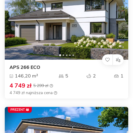
APS 266 ECO
146,20 m²
5
2
1
4 749 zł
5 299 zł
4 749 zł najniższa cena
PREZENT 📖