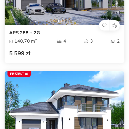
APS 288 + 2G
140,70 m²
4
3
2
5 599 zł
PREZENT 📖