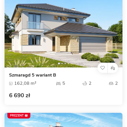
Szmaragd 5 wariant B
162,08 m²
5
2
2
6 690 zł
PREZENT 📖