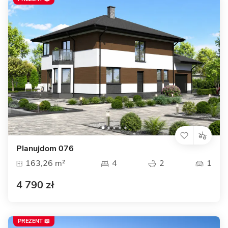
Planujdom 076
163,26 m²
4
2
1
4 790 zł
PREZENT 📖