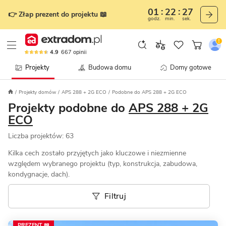
01
22
24
👉 Złap prezent do projektu 📖
godz.
min.
sek.
4.9
667
opinii
Projekty
Budowa domu
Domy gotowe
Projekty domów
APS 288 + 2G ECO
Podobne do APS 288 + 2G ECO
Projekty podobne do
APS 288 + 2G
ECO
Liczba projektów:
63
Kilka cech zostało przyjętych jako kluczowe i niezmienne
względem wybranego projektu (typ, konstrukcja, zabudowa,
kondygnacje, dach).
Filtruj
PREZENT 📖