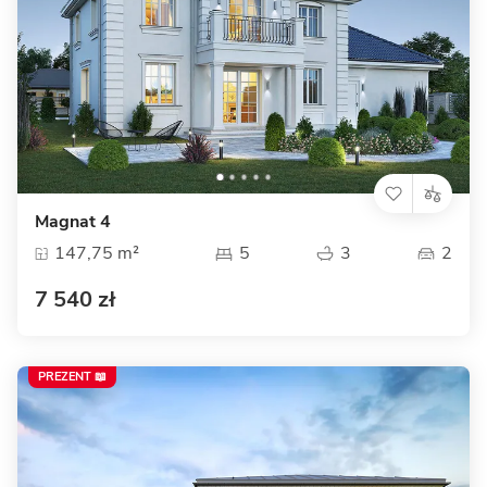
Magnat 4
147,75 m²
5
3
2
7 540 zł
PREZENT 📖