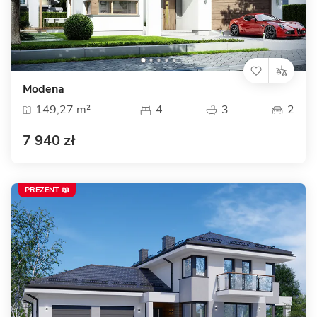
Modena
149,27 m²
4
3
2
7 940 zł
PREZENT 📖