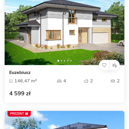
Euzebiusz
146,47 m²
4
2
2
4 599 zł
PREZENT 📖