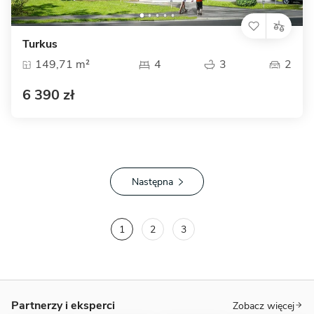
Turkus
149,71 m²
4
3
2
6 390 zł
Następna
1
2
3
Partnerzy i eksperci
Zobacz więcej