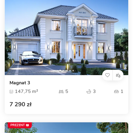
Magnat 3
147,75 m²
5
3
1
7 290 zł
PREZENT 📖