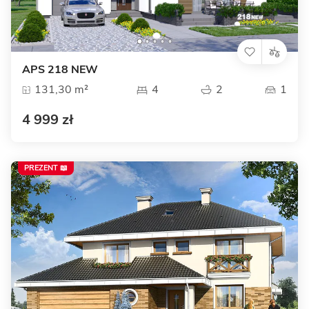
APS 218 NEW
131,30 m²
4
2
1
4 999 zł
PREZENT 📖