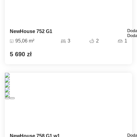
Doda
NewHouse 752 G1
Doda
95,06 m²
3
2
1
5 690 zł
Doda
NewHouse 758 G1 w1