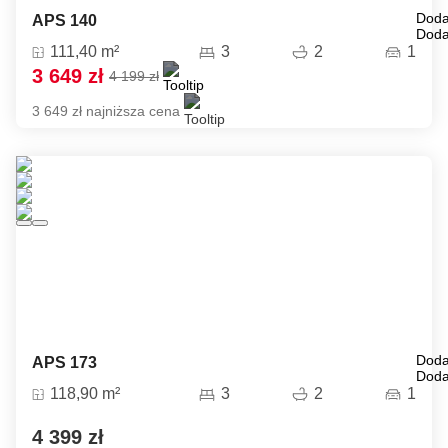
Doda
APS 140
Doda
111,40 m²
3
2
1
3 649 zł
4 199 zł
3 649 zł najniższa cena
Doda
APS 173
Doda
118,90 m²
3
2
1
4 399 zł