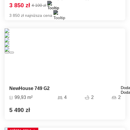
3 850 zł
4 100 zł
3 850 zł najniższa cena
Doda
NewHouse 749 G2
Doda
99,93 m²
4
2
2
5 490 zł