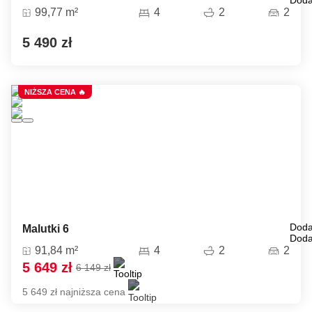
Doda
99,77 m²
4
2
2
5 490 zł
NIŻSZA CENA 🔥
Doda
Malutki 6
Doda
91,84 m²
4
2
2
5 649 zł
6 149 zł
5 649 zł najniższa cena