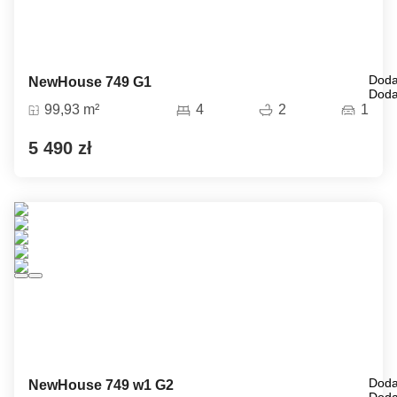
Doda
NewHouse 749 G1
Doda
99,93 m²
4
2
1
5 490 zł
Doda
NewHouse 749 w1 G2