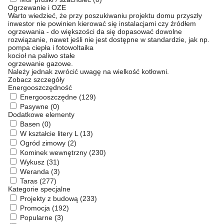
Ogrzewanie i OZE
Warto wiedzieć, że przy poszukiwaniu projektu domu przyszły
inwestor nie powinien kierować się instalacjami czy źródłem
ogrzewania - do większości da się dopasować dowolne
rozwiązanie, nawet jeśli nie jest dostępne w standardzie, jak np.
pompa ciepła i fotowoltaika
kocioł na paliwo stałe
ogrzewanie gazowe.
Należy jednak zwrócić uwagę na wielkość kotłowni.
Zobacz szczegóły
Energooszczędność
Energooszczędne
(129)
Pasywne
(0)
Dodatkowe elementy
Basen
(0)
W kształcie litery L
(13)
Ogród zimowy
(2)
Kominek wewnętrzny
(230)
Wykusz
(31)
Weranda
(3)
Taras
(277)
Kategorie specjalne
Projekty z budową
(233)
Promocja
(192)
Popularne
(3)