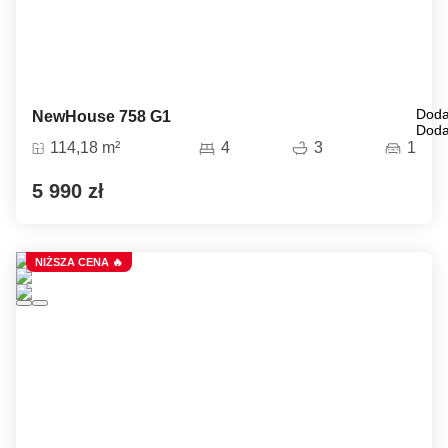
Doda
NewHouse 758 G1
Doda
114,18 m²
4
3
1
5 990 zł
NIŻSZA CENA 🔥