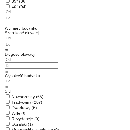
35°
(36)
40°
(94)
°
Wymiary budynku
Szerokość elewacji
m
Długość elewacji
m
Wysokość budynku
m
Styl
Nowoczesny
(65)
Tradycyjny
(207)
Dworkowy
(6)
Wille
(0)
Rezydencje
(0)
Góralski
(1)
Mur pruski / szachulec
(0)