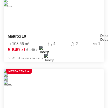
Doda
Malutki 10
Doda
108,56 m²
4
2
1
5 649 zł
6 149 zł
5 649 zł najniższa cena
NIŻSZA CENA 🔥