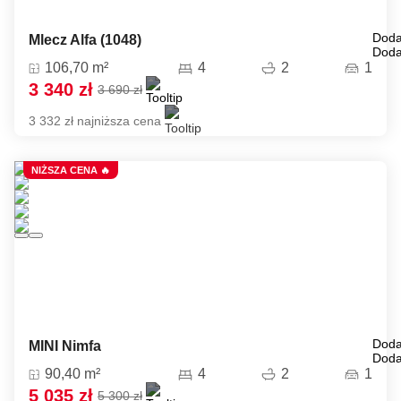
Doda
Mlecz Alfa (1048)
Doda
106,70 m²
4
2
1
3 340 zł
3 690 zł
3 332 zł najniższa cena
NIŻSZA CENA 🔥
Doda
MINI Nimfa
Doda
90,40 m²
4
2
1
5 035 zł
5 300 zł