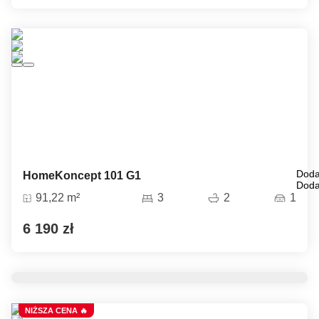
Doda
HomeKoncept 101 G1
Doda
91,22 m²
3
2
1
6 190 zł
NIŻSZA CENA 🔥