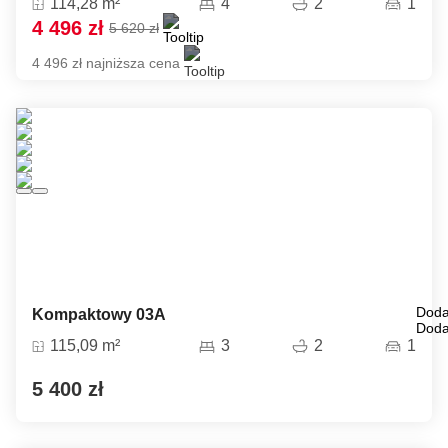
114,28 m²
4
2
1
4 496 zł
5 620 zł
4 496 zł najniższa cena
Doda
Kompaktowy 03A
Doda
115,09 m²
3
2
1
5 400 zł