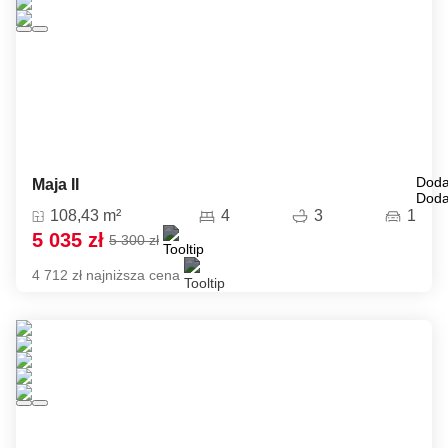
Doda
Maja II
Doda
108,43 m²
4
3
1
5 035 zł
5 300 zł
4 712 zł najniższa cena