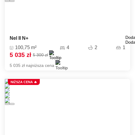
Doda
Nel II N+
Doda
100,75 m²
4
2
1
5 035 zł
5 300 zł
5 035 zł najniższa cena
NIŻSZA CENA 🔥