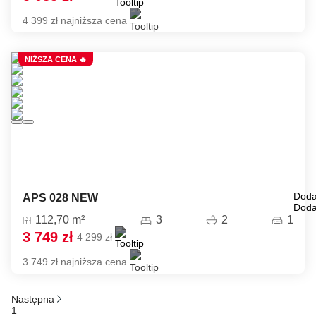
4 399 zł najniższa cena
NIŻSZA CENA 🔥
Doda
APS 028 NEW
Doda
112,70 m²
3
2
1
3 749 zł
4 299 zł
3 749 zł najniższa cena
Następna
1