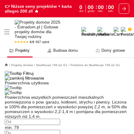
👉 Niższe ceny projektów
+ karta
0
00
00
00
allegro 200 zł!
🔥
dni
godz.
min.
sek.
4.9
667
opinii
Projekty
Budowa domu
Domy gotowe
Projekty domów
NewHouse 749 w1 G1
Podobne do NewHouse 749 w1 G1
Filtruj
Powierzchnia użytkowa
Powierzchnia wszystkich pomieszczeń mieszkalnych
pomniejszona o pow. garażu, kotłowni, strychu i piwnicy. Liczona
w 100% dla pomieszczeń o wysokości powyżej 2,2 m, w 50% dla
pomieszczeń o wysokości 2,2-1,4 m i pomijana dla pomieszczeń
niższych niż 1,4 m.
min. 79