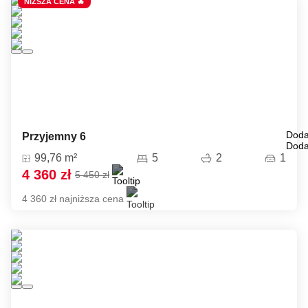
NIŻSZA CENA 🔥
Doda
Przyjemny 6
Doda
99,76 m²
5
2
1
4 360 zł
5 450 zł
4 360 zł najniższa cena