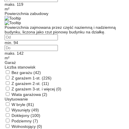
maks. 119
m²
Powierzchnia zabudowy
Powierzchnia zajmowana przez część naziemną i nadziemną
budynku, liczona jako rzut pionowy budynku na działkę.
min. 94
maks. 142
m²
Garaż
Liczba stanowisk
Bez garażu
(42)
Z garażem 1-st.
(226)
Z garażem 2-st.
(11)
Z garażem 3-st. i więcej
(0)
Wiata garażowa
(2)
Usytuowanie
W bryle
(81)
Wysunięty
(49)
Doklejony
(100)
Podziemny
(7)
Wolnostojący
(0)