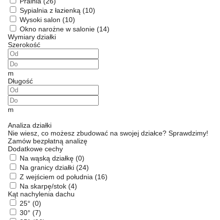
Pralnia
(26)
Sypialnia z łazienką
(10)
Wysoki salon
(10)
Okno narożne w salonie
(14)
Wymiary działki
Szerokość
m
Długość
m
Analiza działki
Nie wiesz, co możesz zbudować na swojej działce? Sprawdzimy!
Zamów bezpłatną analizę
Dodatkowe cechy
Na wąską działkę
(0)
Na granicy działki
(24)
Z wejściem od południa
(16)
Na skarpę/stok
(4)
Kąt nachylenia dachu
25°
(0)
30°
(7)