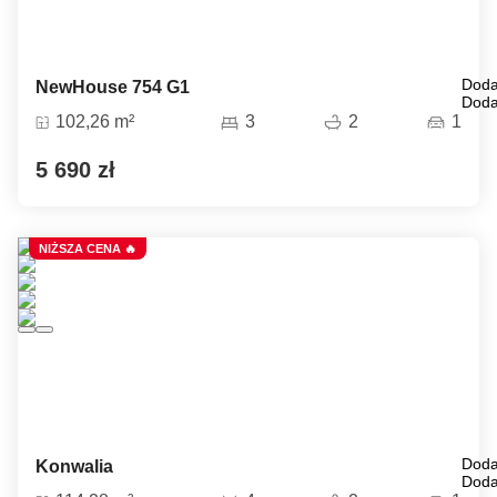
Doda
NewHouse 754 G1
Doda
102,26 m²
3
2
1
5 690 zł
NIŻSZA CENA 🔥
Doda
Konwalia
Doda