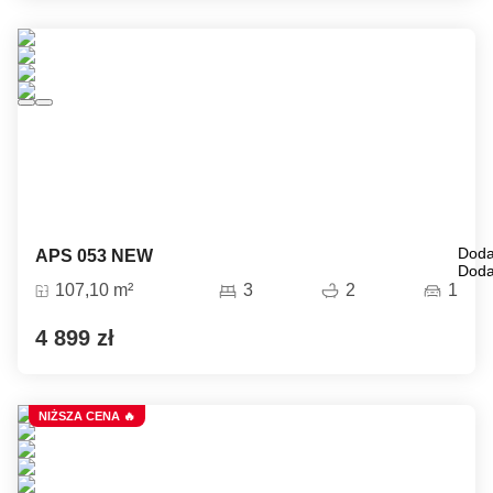
Doda
APS 053 NEW
Doda
107,10 m²
3
2
1
4 899 zł
NIŻSZA CENA 🔥