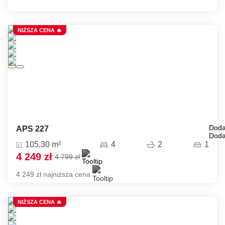
NIŻSZA CENA 🔥
Doda
APS 227
Doda
105,30 m²
4
2
1
4 249 zł
4 799 zł
4 249 zł najniższa cena
NIŻSZA CENA 🔥