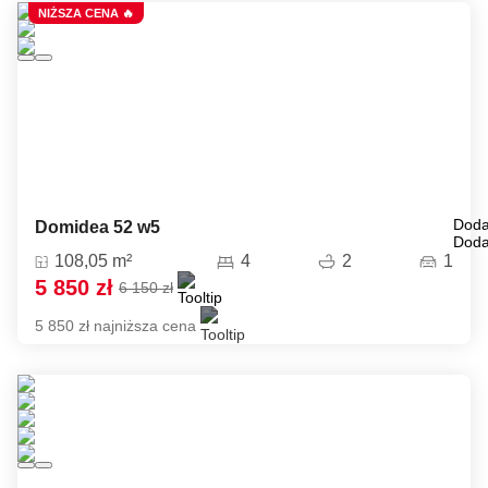
NIŻSZA CENA 🔥
Doda
Domidea 52 w5
Doda
108,05 m²
4
2
1
5 850 zł
6 150 zł
5 850 zł najniższa cena