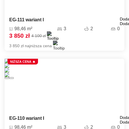
Doda
EG-111 wariant l
Doda
98,46 m²
3
2
0
3 850 zł
4 100 zł
3 850 zł najniższa cena
NIŻSZA CENA 🔥
Doda
EG-110 wariant I
Doda
98,46 m²
3
2
0