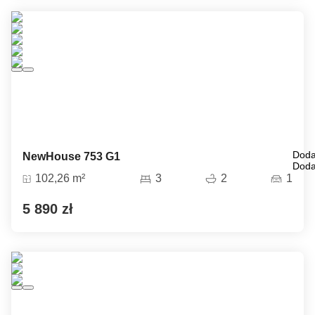
Doda
NewHouse 753 G1
Doda
102,26 m²
3
2
1
5 890 zł