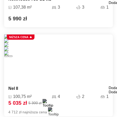
Doda
107,38 m²
3
3
1
5 990 zł
NIŻSZA CENA 🔥
Doda
Nel II
Doda
100,75 m²
4
2
1
5 035 zł
5 300 zł
4 712 zł najniższa cena