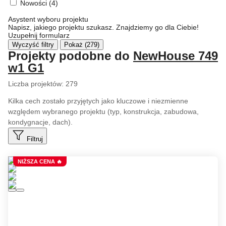
Nowości
(4)
Asystent wyboru projektu
Napisz, jakiego projektu szukasz. Znajdziemy go dla Ciebie!
Uzupełnij formularz
Wyczyść filtry
Pokaż (279)
Projekty podobne do
NewHouse 749
w1 G1
Liczba projektów:
279
Kilka cech zostało przyjętych jako kluczowe i niezmienne
względem wybranego projektu (typ, konstrukcja, zabudowa,
kondygnacje, dach).
Filtruj
NIŻSZA CENA 🔥