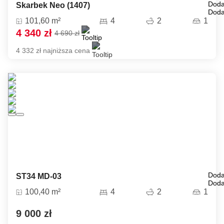
Doda
Skarbek Neo (1407)
Doda
101,60 m²
4
2
1
4 340 zł
4 690 zł
4 332 zł najniższa cena
Doda
ST34 MD-03
Doda
100,40 m²
4
2
1
9 000 zł