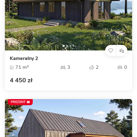
Kameralny 2
71 m²
3
2
0
4 450 zł
PREZENT 📖