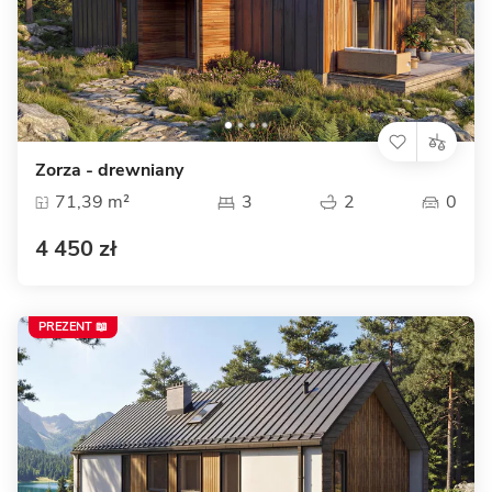
Zorza - drewniany
71,39 m²
3
2
0
4 450 zł
PREZENT 📖