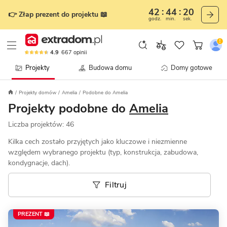
42
44
17
👉 Złap prezent do projektu 📖
godz.
min.
sek.
4.9
667
opinii
Projekty
Budowa domu
Domy gotowe
Projekty domów
Amelia
Podobne do Amelia
Projekty podobne do
Amelia
Liczba projektów:
46
Kilka cech zostało przyjętych jako kluczowe i niezmienne
względem wybranego projektu (typ, konstrukcja, zabudowa,
kondygnacje, dach).
Filtruj
PREZENT 📖