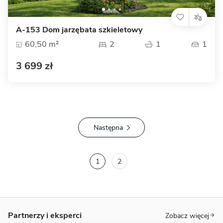
A-153 Dom jarzębata szkieletowy
60,50 m²
2
1
1
3 699 zł
Następna
1
2
Partnerzy i eksperci
Zobacz więcej