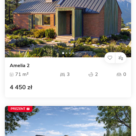
Amelia 2
71 m²
3
2
0
4 450 zł
PREZENT 📖