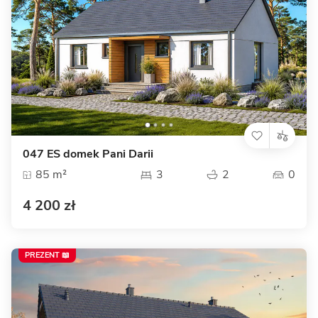
047 ES domek Pani Darii
85 m²
3
2
0
4 200 zł
PREZENT 📖