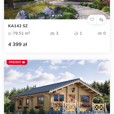
KA142 SZ
79,51 m²
3
1
0
4 399 zł
PREZENT 📖