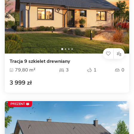
Tracja 9 szkielet drewniany
79,80 m²
3
1
0
3 999 zł
PREZENT 📖