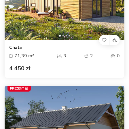
Chata
71,39 m²
3
2
0
4 450 zł
PREZENT 📖