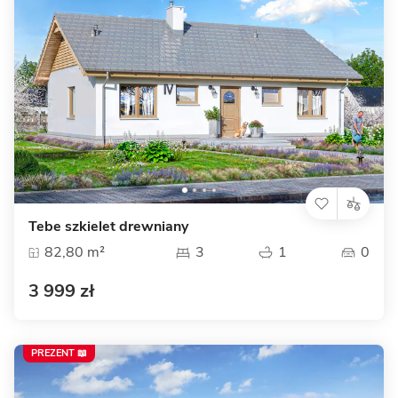
Tebe szkielet drewniany
82,80 m²
3
1
0
3 999 zł
PREZENT 📖