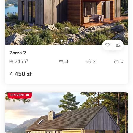
Zorza 2
71 m²
3
2
0
4 450 zł
PREZENT 📖