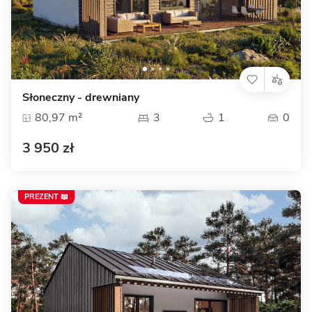
Słoneczny - drewniany
80,97 m²
3
1
0
3 950 zł
PREZENT 📖