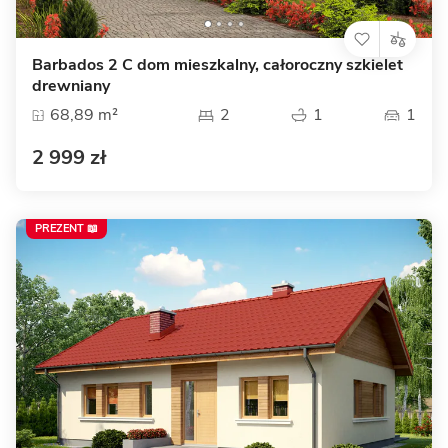
Barbados 2 C dom mieszkalny, całoroczny szkielet
drewniany
68,89 m²
2
1
1
2 999 zł
PREZENT 📖