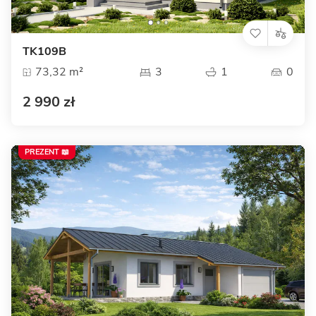
TK109B
73,32 m²
3
1
0
2 990 zł
PREZENT 📖