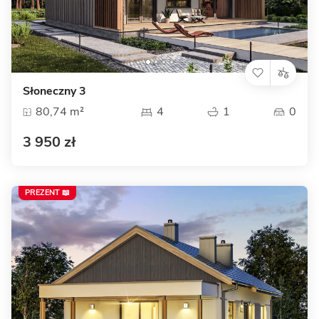
Słoneczny 3
80,74 m²
4
1
0
3 950 zł
PREZENT 📖