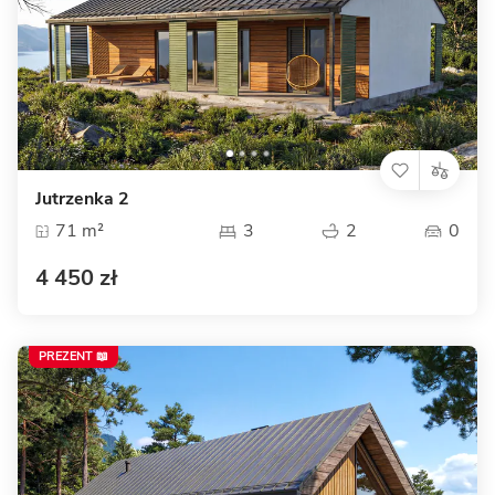
Jutrzenka 2
71 m²
3
2
0
4 450 zł
PREZENT 📖