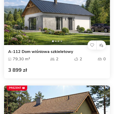
A-112 Dom wiśniowa szkieletowy
79,30 m²
2
2
0
3 899 zł
PREZENT 📖