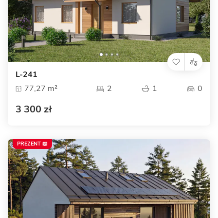
L-241
77,27 m²
2
1
0
3 300 zł
PREZENT 📖