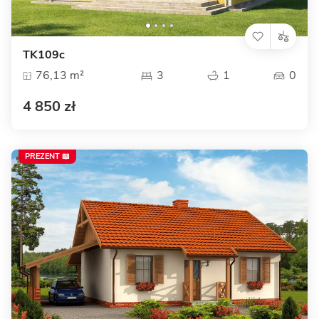
TK109c
76,13 m²
3
1
0
4 850 zł
PREZENT 📖