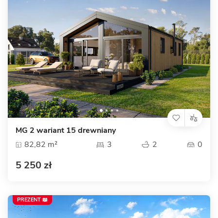
MG 2 wariant 15 drewniany
82,82 m²
3
2
0
5 250 zł
PREZENT 📖