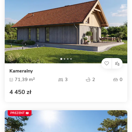
Kameralny
71,39 m²
3
2
0
4 450 zł
PREZENT 📖