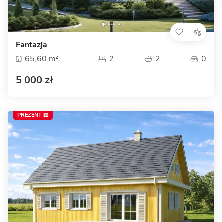
Fantazja
65,60 m²
2
2
0
5 000 zł
PREZENT 📖