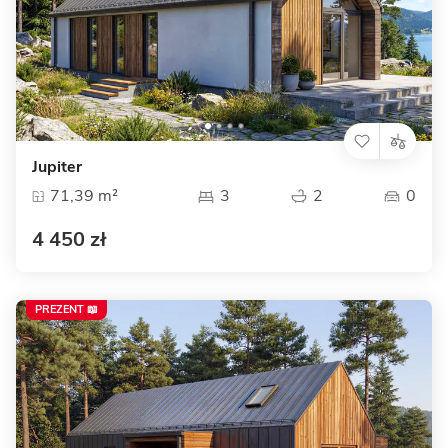
Jupiter
71,39 m²
3
2
0
4 450 zł
PREZENT 📖