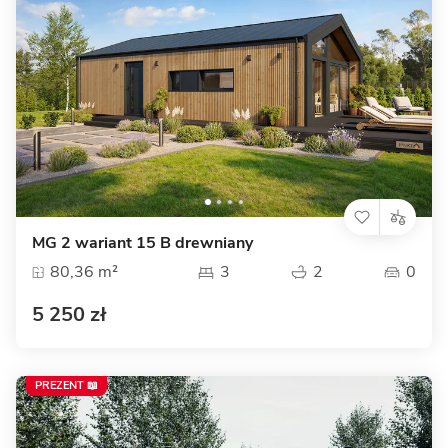
MG 2 wariant 15 B drewniany
80,36 m²
3
2
0
5 250 zł
PREZENT 📖