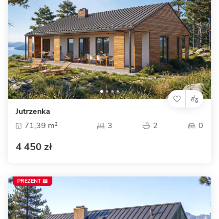
Jutrzenka
71,39 m²
3
2
0
4 450 zł
PREZENT 📖