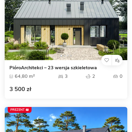
PióroArchitekci – 23 wersja szkieletowa
64,80 m²
3
2
0
3 500 zł
PREZENT 📖