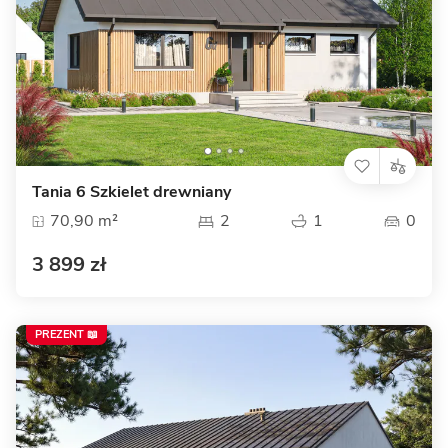
Tania 6 Szkielet drewniany
70,90 m²
2
1
0
3 899 zł
PREZENT 📖