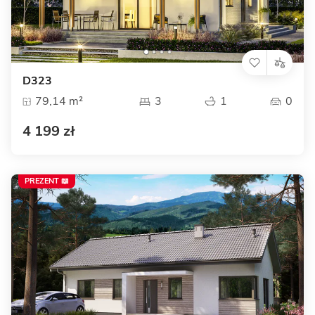
D323
79,14 m²
3
1
0
4 199 zł
PREZENT 📖