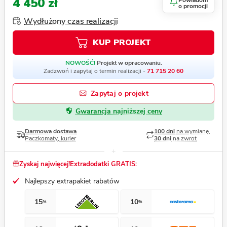
4 450 zł
Powiadom
o promocji
Wydłużony czas realizacji
KUP PROJEKT
NOWOŚĆ!
Projekt w opracowaniu.
Zadzwoń i zapytaj o termin realizacji -
71 715 20 60
Zapytaj o projekt
Gwarancja najniższej ceny
Darmowa dostawa
100 dni
na wymianę,
Paczkomaty, kurier
30 dni
na zwrot
Zyskaj najwięcej!
Extradodatki GRATIS:
Najlepszy extrapakiet rabatów
15
10
%
%