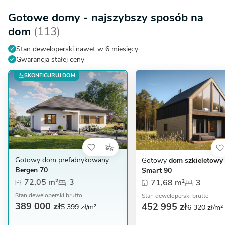
Gotowe domy - najszybszy sposób na
dom
(113)
Stan deweloperski nawet w 6 miesięcy
Gwarancja stałej ceny
SKONFIGURUJ DOM
Gotowy dom prefabrykowany
Gotowy
dom szkieletowy
Bergen 70
Smart 90
72,05 m²
3
71,68 m²
3
Stan deweloperski brutto
Stan deweloperski brutto
389 000 zł
452 995 zł
5 399 zł/m²
6 320 zł/m²