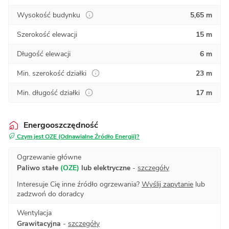
Wysokość budynku
5,65 m
Szerokość elewacji
15 m
Długość elewacji
6 m
Min. szerokość działki
23 m
Min. długość działki
17 m
Energooszczędność
Czym jest OZE (Odnawialne Źródło Energii)?
Ogrzewanie główne
Paliwo stałe
(OZE)
lub elektryczne
-
szczegóły
Interesuje Cię inne źródło ogrzewania?
Wyślij zapytanie
lub
zadzwoń do doradcy
Wentylacja
Grawitacyjna
-
szczegóły