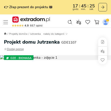
17
45
23
👉 Złap prezent do projektu 📖
godz.
min.
sek.
4.9
667
opinii
Projekty domów
Jutrzenka
należy do kategorii
Projekt domu Jutrzenka
GDE1107
Dodaj opinię
OZE - BIOMASA