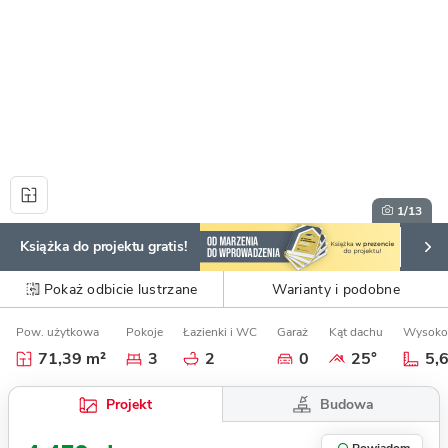
1
/13
Książka do projektu gratis!
Pokaż odbicie lustrzane
Warianty i podobne
Pow. użytkowa
Pokoje
Łazienki i WC
Garaż
Kąt dachu
Wysoko
71,39 m²
3
2
0
25°
5,
Budowa
Projekt