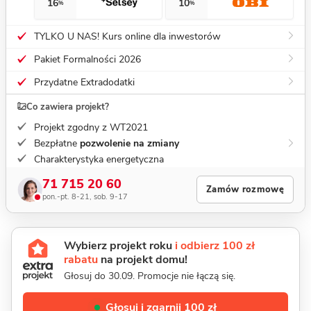
16
10
%
%
TYLKO U NAS! Kurs online dla inwestorów
Pakiet Formalności 2026
Przydatne Extradodatki
Co zawiera projekt?
Projekt zgodny z WT2021
Bezpłatne
pozwolenie na zmiany
Charakterystyka energetyczna
71 715 20 60
Zamów rozmowę
pon.-pt. 8-21, sob. 9-17
Wybierz projekt roku
i odbierz 100 zł
rabatu
na projekt domu!
Głosuj do 30.09. Promocje nie łączą się.
Głosuj i zgarnij 100 zł