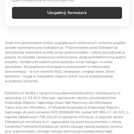
spersonalizowaną listę projektów
Uzupełnij formularz
Graficzne opracowanie rzutów poglądowych widocznych na karcie projektu
zostało wykonane przez Extradom.pl. Prezentowane przez Extradom.pl
wizualizacje wykonane zostały przez autora projektu i należy poczytywać je
jedynie za przykład i propozycję wykończenia, wizję architektoniczną autora
projektu. Ostateczne wykończenie budynku może nastąpić na wiele
sposobów. Szczegółowe rozwiązania zastosowane w oferowanej
dokumentacji - w tym również ilość, lokalizacje i wygląd okien, drzwi,
kominów - mogą w niewielkim stopniu różnić się od prezentowanej
wizualizacji budynku.
Extradom.pl Spółka z ograniczoną odpowiedzialnością z siedzibą przy ul.
Jaworskiej 13, 53-612 Wrocław, wpisana do rejestru przedsiębiorców
Krajowego Rejestru Sądowego przez Sąd Rejonowy dla Wrocławia-
Fabrycznej we Wrocławiu, VI Wydział Gospodarczy Krajowego Rejestru
Sądowego do pod numerem KRS 0000648746, numer NIP 895-17-18-333, o
kapitale zakładowym 708 150,00 zł uprzejmie informuje, iż poprzez serwis
Extradom.pl umożliwia m.in. zapoznanie się przez konsumentów z ofertą
handlową Partnerów Extradom.pl, którzy stosują metody budowy domów
przy wykorzystaniu różnego rodzaju technologie prefabrykacji bądź