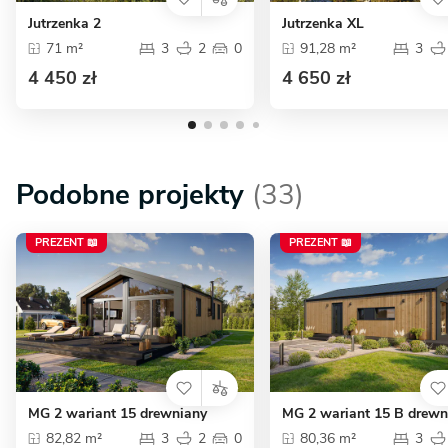
Jutrzenka 2
Jutrzenka XL
71 m²
3
2
0
91,28 m²
3
4 450 zł
4 650 zł
Podobne projekty
(33)
PREZENT 📖
PREZENT 📖
MG 2 wariant 15 drewniany
MG 2 wariant 15 B drewn
82,82 m²
3
2
0
80,36 m²
3