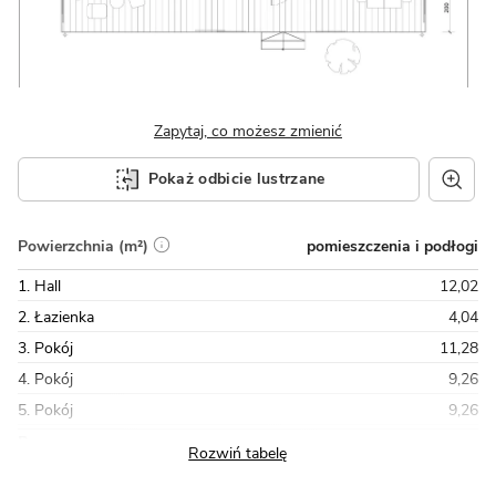
Zapytaj, co możesz zmienić
Pokaż odbicie lustrzane
pomieszczenia i podłogi
Powierzchnia (m²)
1. Hall
12,02
2. Łazienka
4,04
3. Pokój
11,28
4. Pokój
9,26
5. Pokój
9,26
Razem
74,09