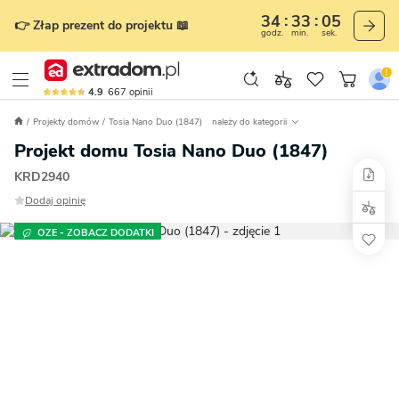
34
33
03
👉 Złap prezent do projektu 📖
godz.
min.
sek.
4.9
667
opinii
Projekty domów
Tosia Nano Duo (1847)
należy do kategorii
Projekt domu Tosia Nano Duo (1847)
KRD2940
Dodaj opinię
OZE - ZOBACZ DODATKI