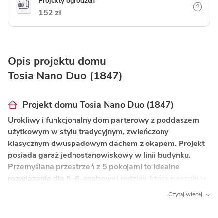
Projekty ogrodzeń
152 zł
Opis projektu domu
Tosia Nano Duo (1847)
Projekt domu Tosia Nano Duo (1847)
Urokliwy i funkcjonalny dom parterowy z poddaszem
użytkowym w stylu tradycyjnym, zwieńczony
klasycznym dwuspadowym dachem z okapem. Projekt
posiada garaż jednostanowiskowy w linii budynku.
Przemyślana przestrzeń z 5 pokojami to idealne
rozwiązanie dla 5–6-osobowej rodziny, która poszukuje
komfortowego i ekonomicznego miejsca do życia.
Czytaj więcej
Co wyróżnia ten dom?