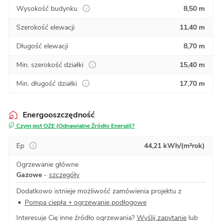
Wysokość budynku
8,50 m
Szerokość elewacji
11,40 m
Długość elewacji
8,70 m
Min. szerokość działki
15,40 m
Min. długość działki
17,70 m
Energooszczędność
Czym jest OZE (Odnawialne Źródło Energii)?
Ep
44,21 kWh/(m²rok)
Ogrzewanie główne
Gazowe
-
szczegóły
Dodatkowo istnieje możliwość zamówienia projektu z
Pompa ciepła + ogrzewanie podłogowe
Interesuje Cię inne źródło ogrzewania?
Wyślij zapytanie
lub