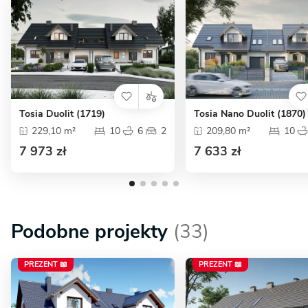
Tosia Duolit (1719)
Tosia Nano Duolit (1870)
229,10 m²
10
6
2
209,80 m²
10
7 973 zł
7 633 zł
Podobne projekty
(33)
PREZENT 📖
PREZENT 📖