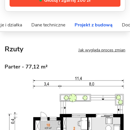
Głosuj i zgarnij 100 zł
je i działka
Dane techniczne
Projekt z budową
Dod
Rzuty
Jak wygląda proces zmian
Parter
- 77,12 m²