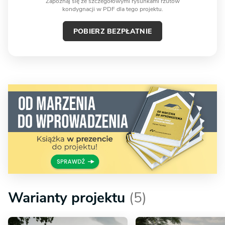
Zapoznaj się ze szczegółowymi rysunkami rzutów
kondygnacji w PDF dla tego projektu.
POBIERZ BEZPŁATNIE
Warianty projektu
(5)