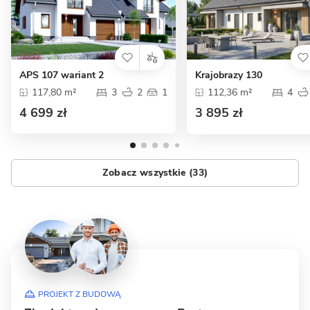
APS 107 wariant 2
Krajobrazy 130
117,80 m²
3
2
1
112,36 m²
4
4 699 zł
3 895 zł
Zobacz wszystkie (33)
PROJEKT Z BUDOWĄ