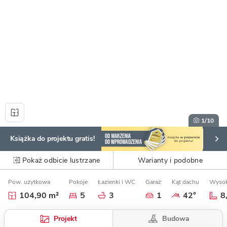
1
/10
Książka do projektu gratis!
Pokaż odbicie lustrzane
Warianty i podobne
Pow. użytkowa
Pokoje
Łazienki i WC
Garaż
Kąt dachu
Wysok
104,90 m²
5
3
1
42°
8
Budowa
Projekt