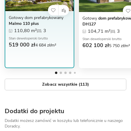
Gotowy dom prefabrykowany
Gotowy
dom prefabryko
Malmo 110 plus
DH127
110,80 m²
3
104,71 m²
3
Stan deweloperski brutto
Stan deweloperski brutto
519 000 zł
602 100 zł
4 684 zł/m²
5 750 zł/m²
Zobacz wszystkie (113)
Dodatki do projektu
Dodatki możesz zamówić w koszyku lub telefonicznie
u naszego
Doradcy.