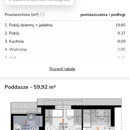
pomieszczenia i podłogi
Powierzchnia (m²)
1. Pokój dzienny + jadalnia
19,80
2. Pokój
8,37
3. Kuchnia
8,09
4. Wiatrołap
2,80
5. Hall
4,37
Razem
77,12
Poddasze
- 59,92 m²