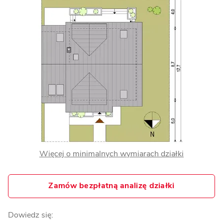
Więcej o minimalnych wymiarach działki
Zamów bezpłatną analizę działki
Dowiedz się: