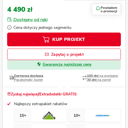
4 490 zł
Powiadom
o promocji
Dostępny od ręki
Cena dotyczy jednego segmentu
KUP PROJEKT
Zapytaj o projekt
Gwarancja najniższej ceny
Darmowa dostawa
100 dni
na wymianę,
Paczkomaty, kurier
30 dni
na zwrot
Zyskaj najwięcej!
Extradodatki GRATIS:
Najlepszy extrapakiet rabatów
15
10
%
%