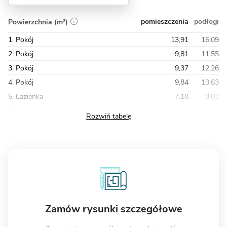
pomieszczenia
podłogi
Powierzchnia (m²)
1. Pokój
13,91
16,09
2. Pokój
9,81
11,55
3. Pokój
9,37
12,26
4. Pokój
9,84
13,63
5. Łazienka
7,18
8,03
Razem
59,92
73,93
Zamów rysunki szczegółowe