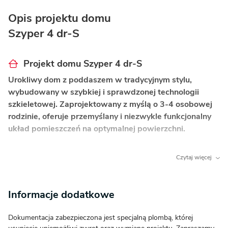
Opis projektu domu
Szyper 4 dr-S
Projekt domu Szyper 4 dr-S
Urokliwy dom z poddaszem w tradycyjnym stylu,
wybudowany w szybkiej i sprawdzonej technologii
szkieletowej. Zaprojektowany z myślą o 3-4 osobowej
rodzinie, oferuje przemyślany i niezwykle funkcjonalny
układ pomieszczeń na optymalnej powierzchni.
Co wyróżnia ten dom?
Czytaj więcej
Szybkość budowy i wygoda:
Technologia
szkieletowa pozwala na sprawną realizację
Informacje dodatkowe
inwestycji oraz zapewnia bardzo dobrą
izolacyjność cieplną.
Dokumentacja zabezpieczona jest specjalną plombą, której
Otwarta strefa dzienna:
Połączenie pokoju