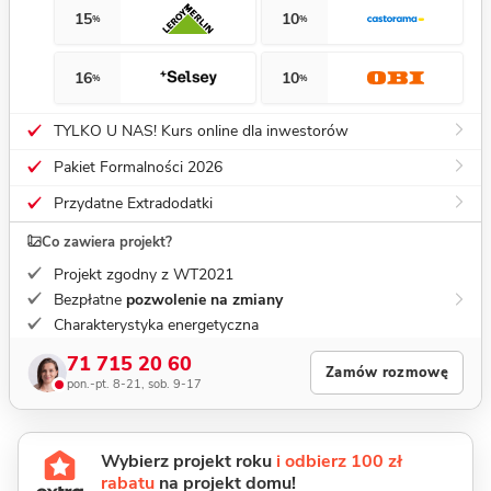
15
10
%
%
16
10
%
%
TYLKO U NAS! Kurs online dla inwestorów
Pakiet Formalności 2026
Przydatne Extradodatki
Co zawiera projekt?
Projekt zgodny z WT2021
Bezpłatne
pozwolenie na zmiany
Charakterystyka energetyczna
71 715 20 60
Zamów rozmowę
pon.-pt. 8-21, sob. 9-17
Wybierz projekt roku
i odbierz 100 zł
rabatu
na projekt domu!