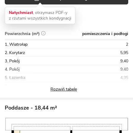
Natychmiast
, otrzymasz PDF-y
z rzutami wszystkich kondygnacji
pomieszczenia i podłogi
Powierzchnia (m²)
1. Wiatrołap
2
2. Korytarz
5,95
3. Pokój
9,40
4. Pokój
9,40
5. Łazienka
4,35
Razem
67,97
Poddasze
- 18,44 m²