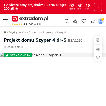
👉 Niższe ceny projektów
+ karta allegro
02
50
17
200 zł!
🔥
godz.
min.
sek.
4.9
667
opinii
Projekty domów
Szyper 4 dr-S
należy do kategorii
Projekt domu Szyper 4 dr-S
BSA1280
Dodaj opinię
OZE - BIOMASA