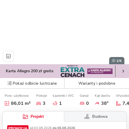
1
/6
Karta Allegro 200 zł gratis
Pokaż odbicie lustrzane
Warianty i podobne
Pow. użytkowa
Pokoje
Łazienki i WC
Garaż
Kąt dachu
Wysoko
86,01 m²
3
1
0
38°
7,
Budowa
Projekt
PROMOCJA
od 03.08.2026
do 06.08.2026