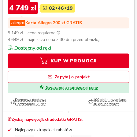
4 749 zł
02
46
17
Karta Allegro 200 zł GRATIS
5 149 zł
- cena regularna
4 649 zł
- najniższa cena z 30 dni przed obniżką
Dostępny od ręki
KUP W PROMOCJI
Zapytaj o projekt
Gwarancja najniższej ceny
Darmowa dostawa
100 dni
na wymianę,
Paczkomaty, kurier
30 dni
na zwrot
Zyskaj najwięcej!
Extradodatki GRATIS:
Najlepszy extrapakiet rabatów