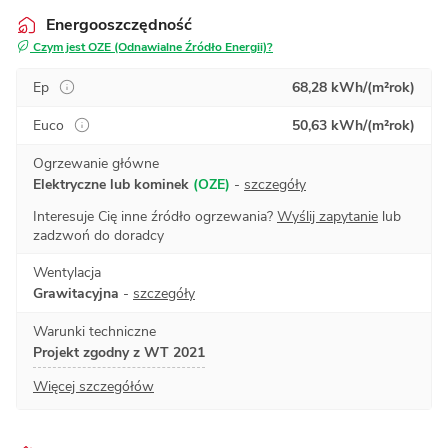
Energooszczędność
Czym jest OZE (Odnawialne Źródło Energii)?
Ep
68,28 kWh/(m²rok)
Euco
50,63 kWh/(m²rok)
Ogrzewanie główne
Elektryczne lub kominek
(OZE)
-
szczegóły
Interesuje Cię inne źródło ogrzewania?
Wyślij zapytanie
lub
zadzwoń do doradcy
Wentylacja
Grawitacyjna
-
szczegóły
Warunki techniczne
Projekt zgodny z WT 2021
Więcej szczegółów