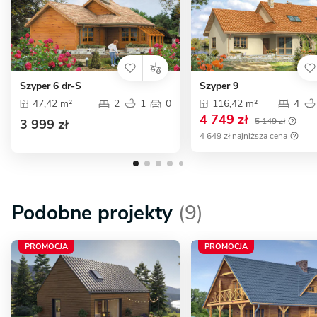
Szyper 6 dr-S
Szyper 9
47,42 m²
2
1
0
116,42 m²
4
4 749 zł
5 149 zł
3 999 zł
4 649 zł najniższa cena
Podobne projekty
(9)
PROMOCJA
PROMOCJA