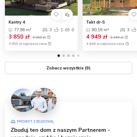
Kantry 4
Takt dr-S
77,98 m²
3
1
0
80,18 m²
3
3 850 zł
4 949 zł
3 950 zł
5 349 zł
3 850 zł najniższa cena
4 849 zł najniższa cena
Zobacz wszystkie (9)
PROJEKT Z BUDOWĄ
Zbuduj ten dom z naszym Partnerem -