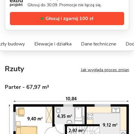
Głosuj do 30.09. Promocje nie łączą się.
Głosuj i zgarnij 100 zł
szty budowy
Elewacje i działka
Dane techniczne
Dod
Rzuty
Jak wygląda proces zmian
Parter
- 67,97 m²