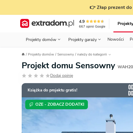
👉 Złap prezent do 
4.9
Projekt
667
opinii
Google
Nowości
P
Projekty domów
Projekty garaży
KONDYGNACJE
PRZED BUDOWĄ - ETAP 1
STANOWISKA
Projekty domów
Sensowny
należy do kategorii
Projekty domów
Parterowe
Piętrowe
Projekty garaży
do 70 m²
Projekt domu Sensowny
POWIERZCHNIA
WYBIERAM PROJEKT - ETAP 2
TYP
WAH20
Działka
Dodaj opinię
GARAŻ
BUDUJĘ DOM - ETAP 3
DACH
Technol
DACH
URZĄDZAM DOM - ETAP 4
Zobacz wszystkie kategorie
Książka do projektu gratis!
KONSTRUKCJA
PRZEPISY I FORMALNOŚCI
OZE - ZOBACZ DODATKI
STYL
FINANSE I KOSZTY
ZABUDOWA
OZE