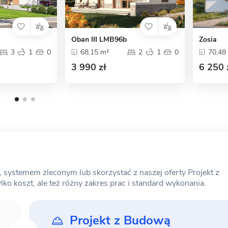
Oban III LMB96b
Zosia
3
1
0
68,15 m²
2
1
0
70,48
3 990 zł
6 250 
ystemem zleconym lub skorzystać z naszej oferty Projekt z
o koszt, ale też różny zakres prac i standard wykonania.
Projekt z Budową