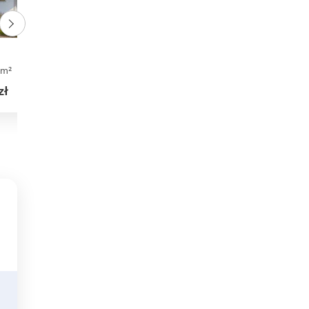
Antek Bo (1978)
 m²
3
2
0
73,50 m²
2
1
0
zł
3 342 zł