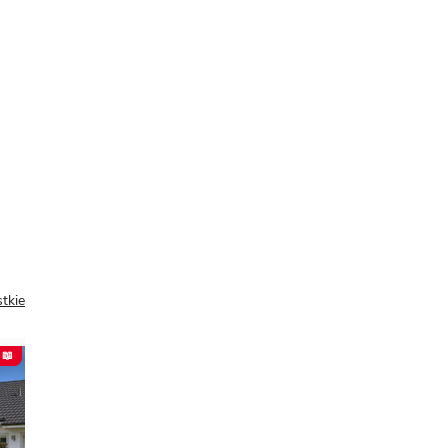
tkie
 📖
PREZENT 📖
NOWOŚĆ