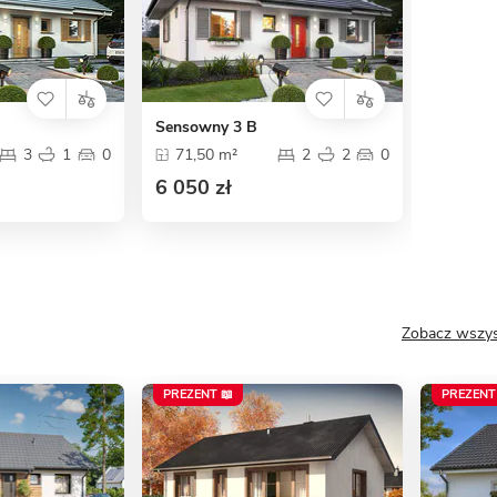
Sensowny 3 B
3
1
0
71,50 m²
2
2
0
6 050 zł
Zobacz wszys
PREZENT 📖
PREZENT