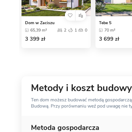
Dom w Zaciszu
Tebe 5
65,39 m²
2
1
0
70 m²
3 399 zł
3 699 zł
Metody i koszt budowy
Ten dom możesz budować metodą gospodarczą, s
Budową. Przy porównaniu weź pod uwagę nie tylk
Metoda gospodarcza