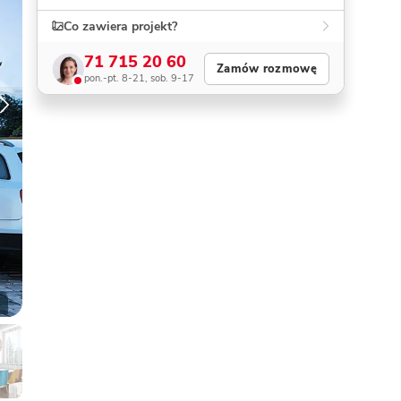
Co zawiera projekt?
Dom pasywny
- co to znaczy
71 715 20 60
Zamów rozmowę
pon.-pt. 8-21, sob. 9-17