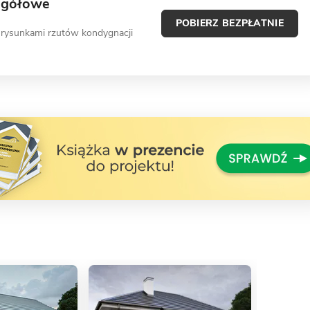
egółowe
POBIERZ BEZPŁATNIE
 rysunkami rzutów kondygnacji