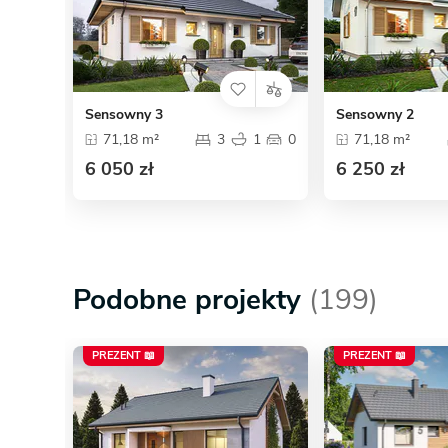
Sensowny 3
Sensowny 2
71,18 m²
3
1
0
71,18 m²
6 050 zł
6 250 zł
Podobne projekty
(199)
PREZENT 📖
PREZENT 📖