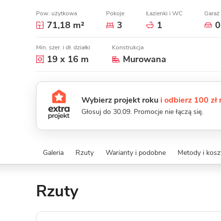
Pow. użytkowa
Pokoje
Łazienki i WC
Garaż
71,18 m²
3
1
0
Min. szer. i dł. działki
Konstrukcja
19 x 16 m
Murowana
Wybierz projekt roku
i odbierz 100 zł
Głosuj do 30.09. Promocje nie łączą się.
Galeria
Rzuty
Warianty i podobne
Metody i kos
Rzuty