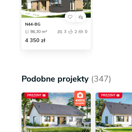
N44-BG
86,30 m²
3
2
0
4 350 zł
Podobne projekty
(347)
PREZENT 📖
PREZENT 📖