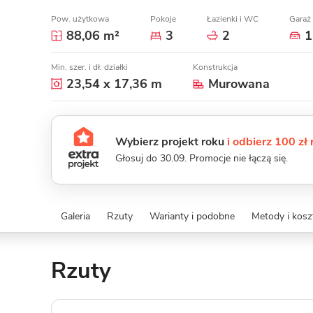
Pow. użytkowa
Pokoje
Łazienki i WC
Garaż
88,06 m²
3
2
1
Min. szer. i dł. działki
Konstrukcja
23,54 x 17,36 m
Murowana
Wybierz projekt roku
i odbierz 100 zł
Głosuj do 30.09. Promocje nie łączą się.
Galeria
Rzuty
Warianty i podobne
Metody i kos
Rzuty