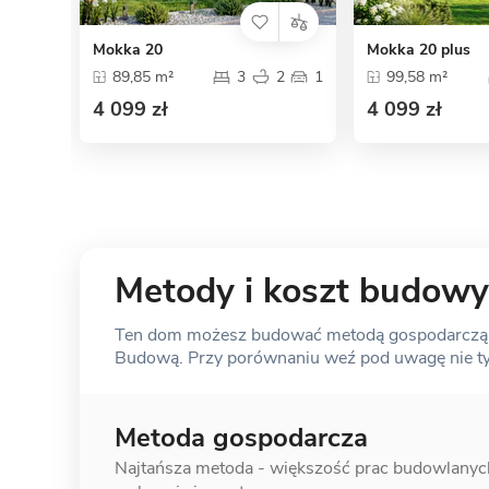
Mokka 20
Mokka 20 plus
89,85 m²
3
2
1
99,58 m²
4 099 zł
4 099 zł
Metody i koszt budowy
Ten dom możesz budować metodą gospodarczą, s
Budową. Przy porównaniu weź pod uwagę nie tylk
Metoda gospodarcza
Najtańsza metoda - większość prac
budowlanyc