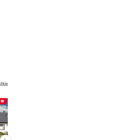
tkie
 📖
PREZENT 📖