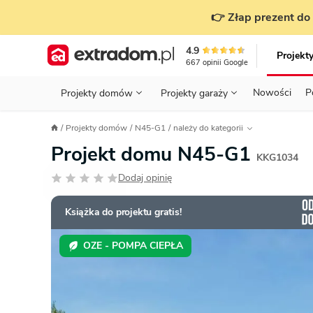
👉 Złap prezent do 
4.9
Projekt
667
opinii
Google
Nowości
P
Projekty domów
Projekty garaży
KONDYGNACJE
PRZED BUDOWĄ - ETAP 1
STANOWISKA
Projekty domów
N45-G1
należy do kategorii
Projekty domów
Parterowe
Piętrowe
Projekty garaży
do 70 m²
Projekt domu N45-G1
POWIERZCHNIA
WYBIERAM PROJEKT - ETAP 2
TYP
KKG1034
Działka
Dodaj opinię
GARAŻ
BUDUJĘ DOM - ETAP 3
DACH
Technol
DACH
URZĄDZAM DOM - ETAP 4
Zobacz wszystkie kategorie
Książka do projektu gratis!
KONSTRUKCJA
PRZEPISY I FORMALNOŚCI
OZE - POMPA CIEPŁA
STYL
FINANSE I KOSZTY
ZABUDOWA
OZE