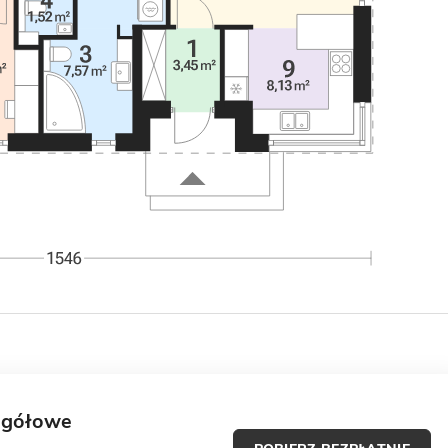
egółowe