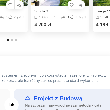
Simple 3
Tracja 1
3
2
1
103,60 m²
3
1
1
95,40
4 200 zł
4 199 
ystemem zleconym lub skorzystać z naszej oferty Projekt z
o koszt, ale też różny zakres prac i standard wykonania.
Projekt z Budową
h
Najszybsza i najwygodniejsza metoda -
całą