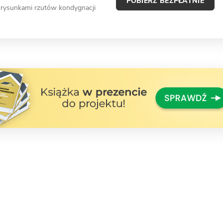
POBIERZ BEZPŁATNIE
 rysunkami rzutów kondygnacji