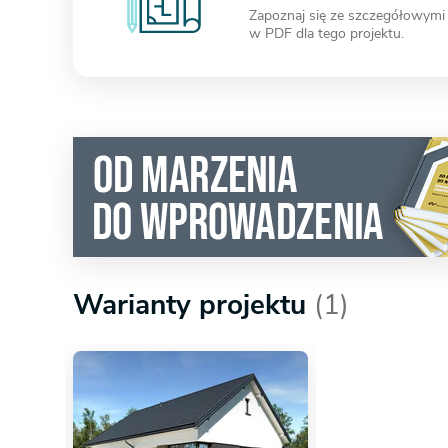
Zapoznaj się ze szczegółowymi
w PDF dla tego projektu.
Warianty projektu
(1)