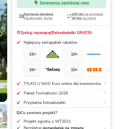
Gwarancja najniższej ceny
Dom pasywny
- co to znaczy
Darmowa dostawa
100 dni
na wymianę,
Paczkomaty, kurier
30 dni
na zwrot
Zyskaj najwięcej!
Extradodatki GRATIS:
Najlepszy extrapakiet rabatów
15
10
%
%
16
10
%
%
TYLKO U NAS! Kurs online dla inwestorów
Pakiet Formalności 2026
Przydatne Extradodatki
Co zawiera projekt?
Projekt zgodny z WT2021
Bezpłatne
pozwolenie na zmiany