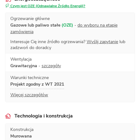
Czym jest OZE (Odnawialne Źródło Energii)?
Ogrzewanie główne
Gazowe lub paliwo stałe
(OZE)
-
do wyboru na etapie
zamówienia
Interesuje Cię inne źródło ogrzewania?
Wyślij zapytanie
lub
zadzwoń do doradcy
Wentylacja
Grawitacyjna
-
szczegóły
Warunki techniczne
Projekt zgodny z WT 2021
Więcej szczegółów
Technologia i konstrukcja
Konstrukcja
Murowana