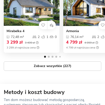
Mirabelka 4
Armonia
72,48 m²
2
1
0
76,14 m²
2
3 299 zł
4 799 zł
3 499 zł
4 999 zł
3 299 zł najniższa cena
4 799 zł najniższa cena
Zobacz wszystkie (227)
Metody i koszt budowy
Ten dom możesz budować metodą gospodarczą,
systemem zleconym lub skorzystać z naszej oferty Projekt