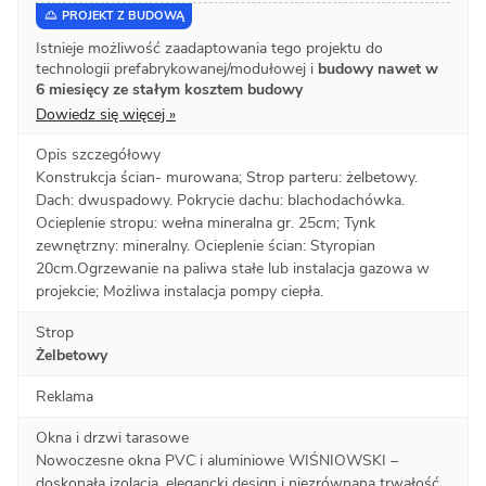
PROJEKT Z BUDOWĄ
Istnieje możliwość zaadaptowania tego projektu do
technologii prefabrykowanej/modułowej i
budowy nawet w
6 miesięcy ze stałym kosztem budowy
Dowiedz się więcej »
Opis szczegółowy
Konstrukcja ścian- murowana; Strop parteru: żelbetowy.
Dach: dwuspadowy. Pokrycie dachu: blachodachówka.
Ocieplenie stropu: wełna mineralna gr. 25cm; Tynk
zewnętrzny: mineralny. Ocieplenie ścian: Styropian
20cm.Ogrzewanie na paliwa stałe lub instalacja gazowa w
projekcie; Możliwa instalacja pompy ciepła.
Strop
Żelbetowy
Reklama
Okna i drzwi tarasowe
Nowoczesne okna PVC i aluminiowe WIŚNIOWSKI –
doskonała izolacja, elegancki design i niezrównana trwałość.