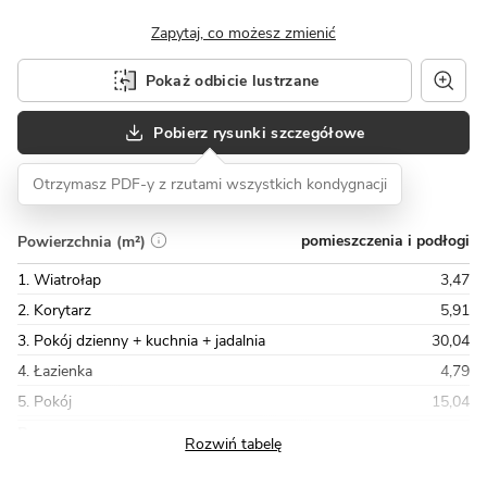
Zapytaj, co możesz zmienić
Pokaż odbicie lustrzane
Pobierz rysunki szczegółowe
Otrzymasz PDF-y z rzutami wszystkich kondygnacji
pomieszczenia i podłogi
Powierzchnia (m²)
1. Wiatrołap
3,47
2. Korytarz
5,91
3. Pokój dzienny + kuchnia + jadalnia
30,04
4. Łazienka
4,79
5. Pokój
15,04
Razem
80,63