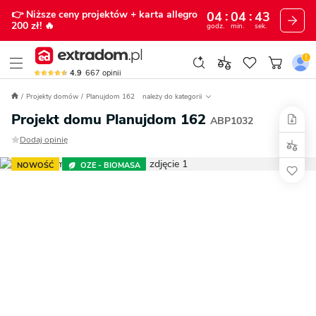
👉 Niższe ceny projektów
+ karta allegro
04
04
42
200 zł!
🔥
godz.
min.
sek.
4.9
667
opinii
Projekty domów
Planujdom 162
należy do kategorii
Projekt domu Planujdom 162
ABP1032
Dodaj opinię
NOWOŚĆ
OZE - BIOMASA