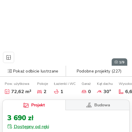
1
/9
Pokaż odbicie lustrzane
Podobne projekty (227)
Pow. użytkowa
Pokoje
Łazienki i WC
Garaż
Kąt dachu
Wysoko
72,62 m²
2
1
0
30°
6,
Budowa
Projekt
3 690 zł
Dostępny od ręki