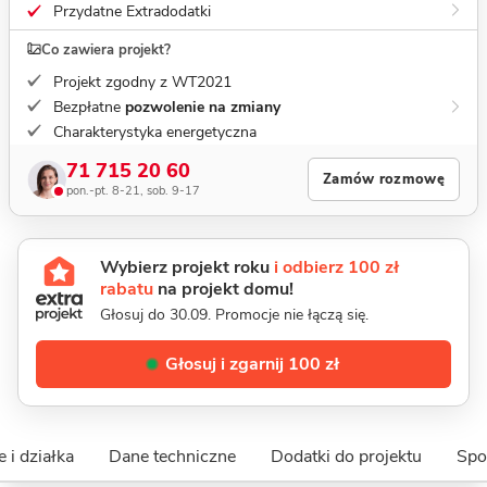
Przydatne Extradodatki
Co zawiera projekt?
Projekt zgodny z WT2021
Bezpłatne
pozwolenie na zmiany
Charakterystyka energetyczna
71 715 20 60
Zamów rozmowę
pon.-pt. 8-21, sob. 9-17
Wybierz projekt roku
i odbierz 100 zł
rabatu
na projekt domu!
Głosuj do 30.09. Promocje nie łączą się.
Głosuj i zgarnij 100 zł
 i działka
Dane techniczne
Dodatki do projektu
Spo