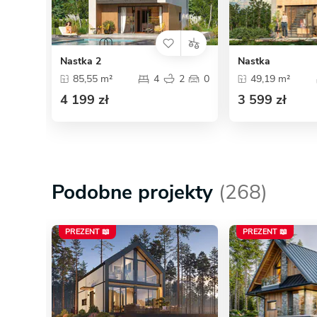
Nastka 2
Nastka
85,55 m²
4
2
0
49,19 m²
4 199 zł
3 599 zł
Podobne projekty
(268)
PREZENT 📖
PREZENT 📖