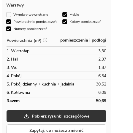
Warstwy
Wymiary wewnętrzne
Meble
Powierzchnie pomieszczeń
Kolory pomieszczeń
Numery pomieszczeń
pomieszczenia i podłogi
Powierzchnia (m²)
1. Wiatrołap
3,30
2. Hall
2,37
3. Wc
1,87
4. Pokój
6,54
5. Pokój dzienny + kuchnia + jadalnia
30,52
6. Kotłownia
6,09
Razem
50,69
Pobierz rysunki szczegółowe
Zapytaj, co możesz zmienić