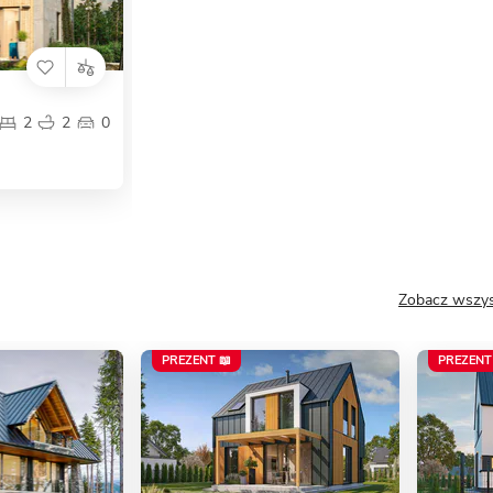
2
2
0
Zobacz wszys
PREZENT 📖
PREZENT