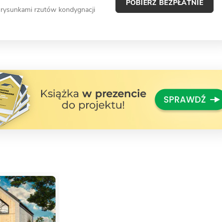
POBIERZ BEZPŁATNIE
 rysunkami rzutów kondygnacji