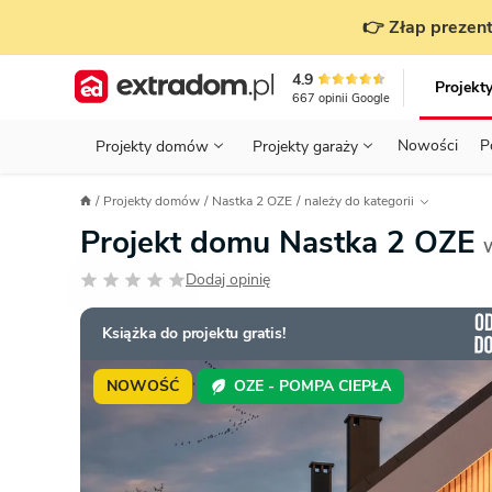
👉 Złap prezent
4.9
Projekt
667
opinii
Google
Nowości
P
Projekty domów
Projekty garaży
KONDYGNACJE
PRZED BUDOWĄ - ETAP 1
STANOWISKA
Projekty domów
Nastka 2 OZE
należy do kategorii
Projekty domów
Parterowe
Piętrowe
Projekty garaży
do 70 m²
Projekt domu Nastka 2 OZE
POWIERZCHNIA
WYBIERAM PROJEKT - ETAP 2
TYP
Działka
Dodaj opinię
GARAŻ
BUDUJĘ DOM - ETAP 3
DACH
Technol
DACH
URZĄDZAM DOM - ETAP 4
Zobacz wszystkie kategorie
Książka do projektu gratis!
KONSTRUKCJA
PRZEPISY I FORMALNOŚCI
NOWOŚĆ
OZE - POMPA CIEPŁA
STYL
FINANSE I KOSZTY
ZABUDOWA
OZE