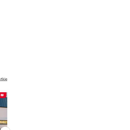
tkie
 📖
PREZENT 📖