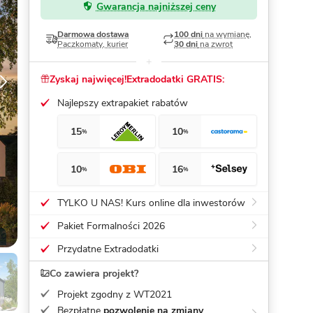
Gwarancja najniższej ceny
Dom pasywny
- co to znaczy
Darmowa dostawa
100 dni
na wymianę,
Paczkomaty, kurier
30 dni
na zwrot
Zyskaj najwięcej!
Extradodatki GRATIS:
Najlepszy extrapakiet rabatów
15
10
%
%
10
16
%
%
TYLKO U NAS! Kurs online dla inwestorów
Pakiet Formalności 2026
Przydatne Extradodatki
Co zawiera projekt?
Projekt zgodny z WT2021
Bezpłatne
pozwolenie na zmiany