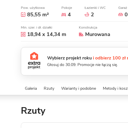
Pow. użytkowa
Pokoje
Łazienki i WC
Garaż
85,55 m²
4
2
0
Min. szer. i dł. działki
Konstrukcja
18,94 x 14,34 m
Murowana
Wybierz projekt roku
i odbierz 100 zł
Głosuj do 30.09. Promocje nie łączą się.
Galeria
Rzuty
Warianty i podobne
Metody i kos
Rzuty