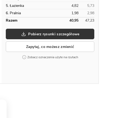
5. Łazienka
4,82
5,73
6. Pralnia
1,98
2,98
Razem
40,95
47,23
Pobierz rysunki szczegółowe
Zapytaj, co możesz zmienić
Zobacz oznaczenia użyte na rzutach