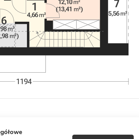
egółowe