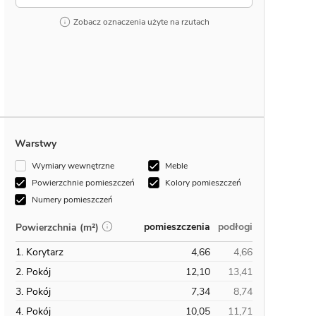
Zobacz oznaczenia użyte na rzutach
Warstwy
Wymiary wewnętrzne
Meble
Powierzchnie pomieszczeń
Kolory pomieszczeń
Numery pomieszczeń
pomieszczenia
podłogi
Powierzchnia (m²)
1. Korytarz
4,66
4,66
2. Pokój
12,10
13,41
3. Pokój
7,34
8,74
4. Pokój
10,05
11,71