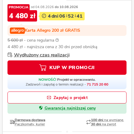
PROMOCJA
od 04.08.2026
do 10.08.2026
4 480 zł
4
dni
06
52
40
Karta Allegro 200 zł GRATIS
5 600 zł
- cena regularna
4 480 zł
- najniższa cena z 30 dni przed obniżką
Wydłużony czas realizacji
KUP W PROMOCJI
NOWOŚĆ!
Projekt w opracowaniu.
Zadzwoń i zapytaj o termin realizacji -
71 715 20 60
Zapytaj o projekt
Gwarancja najniższej ceny
Darmowa dostawa
100 dni
na wymianę,
Paczkomaty, kurier
30 dni
na zwrot