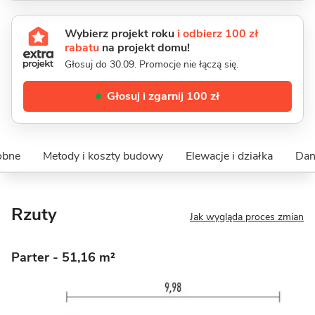
Wybierz projekt roku
i odbierz 100 zł
rabatu
na projekt domu!
Głosuj do 30.09. Promocje nie łączą się.
Głosuj i zgarnij 100 zł
obne
Metody i koszty budowy
Elewacje i działka
Dan
Rzuty
Jak wygląda proces zmian
Parter
- 51,16 m²