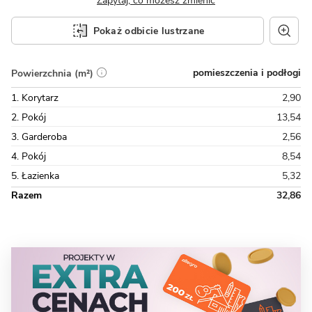
Zapytaj, co możesz zmienić
Pokaż odbicie lustrzane
pomieszczenia i podłogi
Powierzchnia (m²)
1. Korytarz
2,90
2. Pokój
13,54
3. Garderoba
2,56
4. Pokój
8,54
5. Łazienka
5,32
Razem
32,86