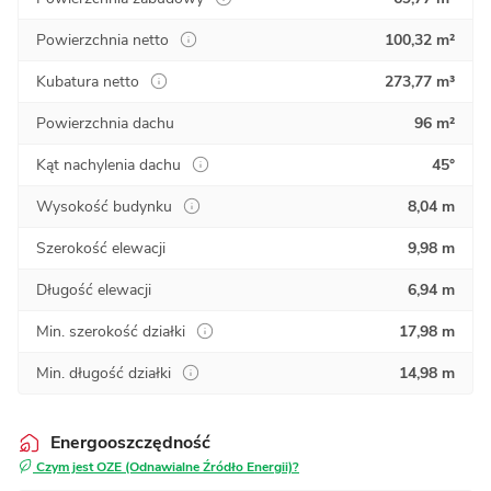
Powierzchnia netto
100,32 m²
Kubatura netto
273,77 m³
Powierzchnia dachu
96 m²
Kąt nachylenia dachu
45°
Wysokość budynku
8,04 m
Szerokość elewacji
9,98 m
Długość elewacji
6,94 m
Min. szerokość działki
17,98 m
Min. długość działki
14,98 m
Energooszczędność
Czym jest OZE (Odnawialne Źródło Energii)?