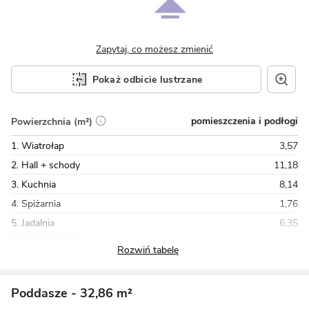
Zapytaj, co możesz zmienić
Pokaż odbicie lustrzane
pomieszczenia i podłogi
Powierzchnia (m²)
1. Wiatrołap
3,57
2. Hall + schody
11,18
3. Kuchnia
8,14
4. Spiżarnia
1,76
5. Jadalnia
6,35
Razem
51,16
Poddasze
- 32,86 m²