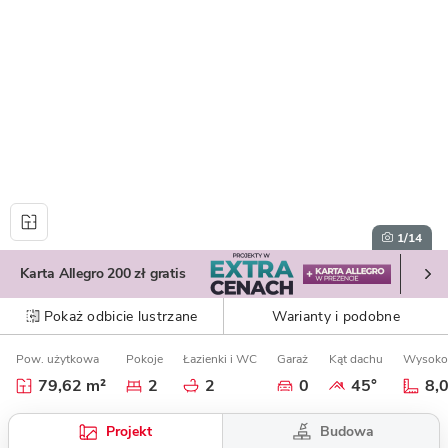
1
/14
Karta Allegro 200 zł gratis
Pokaż odbicie lustrzane
Warianty i podobne
Pow. użytkowa
Pokoje
Łazienki i WC
Garaż
Kąt dachu
Wysoko
79,62 m²
2
2
0
45°
8,
Budowa
Projekt