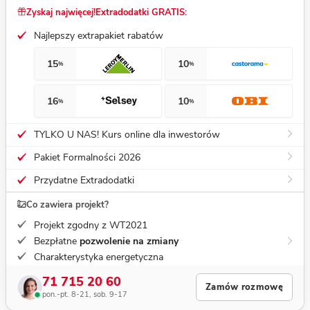
Zyskaj najwięcej!
Extradodatki GRATIS:
Najlepszy extrapakiet rabatów
15
10
%
%
16
10
%
%
TYLKO U NAS! Kurs online dla inwestorów
Pakiet Formalności 2026
Przydatne Extradodatki
Co zawiera projekt?
Projekt zgodny z WT2021
Bezpłatne
pozwolenie na zmiany
Charakterystyka energetyczna
71 715 20 60
Zamów rozmowę
pon.-pt. 8-21, sob. 9-17