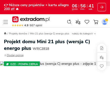
👉 Niższe ceny projektów
+ karta allegro
06
56
39
200 zł!
🔥
godz.
min.
sek.
4.9
667
opinii
Projekty domów
Mini 21 plus (wersja C) energo plus
należy do kategorii
Projekt domu Mini 21 plus (wersja C)
energo plus
WRC2818
Dodaj opinię
OZE - POMPA CIEPŁA