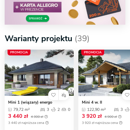
Warianty projektu
(39)
PROMOCJA
PROMOCJA
Mini 1 (wiązary) energo
Mini 4 w. II
79,72 m²
3
2
0
122,90 m²
3
3 440 zł
3 920 zł
4 300 zł
4 900 zł
3 440 zł najniższa cena
3 920 zł najniższa cena