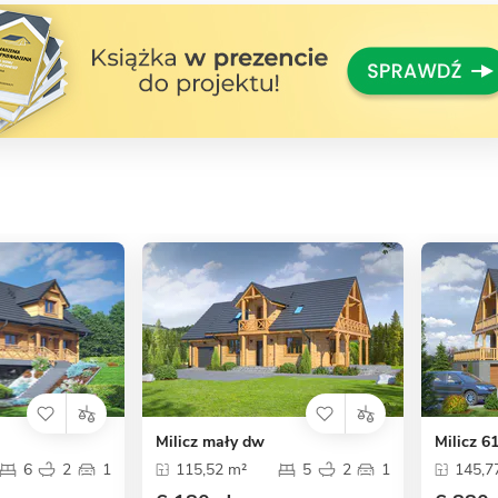
Milicz mały dw
Milicz 6
6
2
1
115,52 m²
5
2
1
145,7