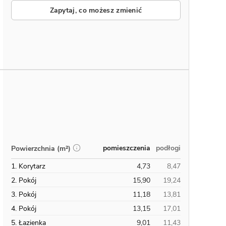
Zapytaj, co możesz zmienić
pomieszczenia
podłogi
Powierzchnia (m²)
1. Korytarz
4,73
8,47
2. Pokój
15,90
19,24
3. Pokój
11,18
13,81
4. Pokój
13,15
17,01
5. Łazienka
9,01
11,43