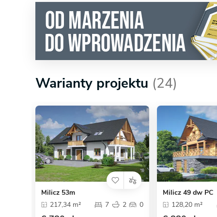
Warianty projektu
(24)
Milicz 53m
Milicz 49 dw PC
217,34 m²
7
2
0
128,20 m²