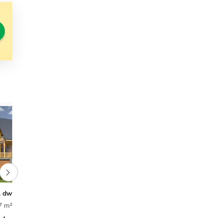
1 dw
Milicz 55 dws
7 m²
4
2
1
139,19 m²
6
2
1