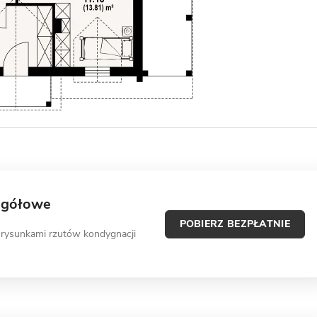
egółowe
POBIERZ BEZPŁATNIE
 rysunkami rzutów kondygnacji