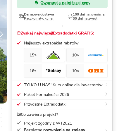
Gwarancja najniższej ceny
Dom pasywny
- co to znaczy
Darmowa dostawa
100 dni
na wymianę,
Paczkomaty, kurier
30 dni
na zwrot
Zyskaj najwięcej!
Extradodatki GRATIS:
Najlepszy extrapakiet rabatów
15
10
%
%
16
10
%
%
TYLKO U NAS! Kurs online dla inwestorów
Pakiet Formalności 2026
Przydatne Extradodatki
Co zawiera projekt?
Projekt zgodny z WT2021
Bezpłatne
pozwolenie na zmiany