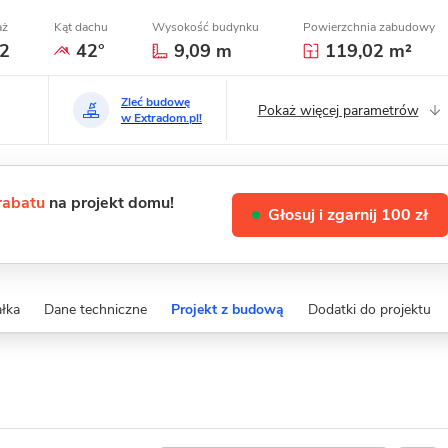
aż
Kąt dachu
Wysokość budynku
Powierzchnia zabudowy
2
42°
9,09 m
119,02 m²
Zleć budowę
Pokaż więcej parametrów
w Extradom.pl!
 rabatu
na projekt domu!
Głosuj i zgarnij 100 zł
ałka
Dane techniczne
Projekt z budową
Dodatki do projektu