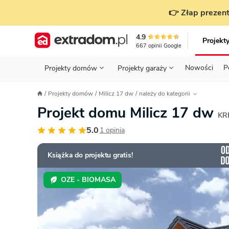
👉 Złap prezent
4.9
Projekt
667
opinii
Google
Nowości
P
Projekty domów
Projekty garaży
KONDYGNACJE
PRZED BUDOWĄ - ETAP 1
STANOWISKA
Projekty domów
Milicz 17 dw
należy do kategorii
Projekty domów
Parterowe
Piętrowe
Projekty garaży
do 70 m²
Projekt domu Milicz 17 dw
POWIERZCHNIA
WYBIERAM PROJEKT - ETAP 2
TYP
KR
Działka
5.0
1 opinia
GARAŻ
BUDUJĘ DOM - ETAP 3
DACH
Technol
DACH
URZĄDZAM DOM - ETAP 4
Zobacz wszystkie kategorie
Książka do projektu gratis!
KONSTRUKCJA
PRZEPISY I FORMALNOŚCI
OZE - BIOMASA
STYL
FINANSE I KOSZTY
ZABUDOWA
OZE