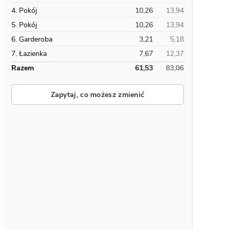
4. Pokój
10,26
13,94
5. Pokój
10,26
13,94
6. Garderoba
3,21
5,18
7. Łazienka
7,67
12,37
Razem
61,53
83,06
Zapytaj, co możesz zmienić