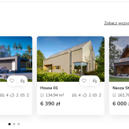
Zobacz wszys
House 01
Nasza S
4
2
2
134,94 m²
4
2
2
161,7
6 390 zł
6 000 