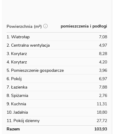
pomieszczenia i podłogi
Powierzchnia (m²)
1. Wiatrołap
7,08
2. Centralna wentylacja
4,97
3. Korytarz
8,28
4. Korytarz
4,20
5. Pomieszczenie gospodarcze
3,96
6. Pokój
6,97
7. Łazienka
7,88
8. Spiżarnia
2,76
9. Kuchnia
11,31
10. Jadalnia
18,80
11. Pokój dzienny
27,72
Razem
103,93