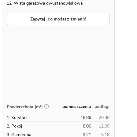
12. Wiata garażowa dwustanowiskowa
Zapytaj, co możesz zmienić
pomieszczenia
podłogi
Powierzchnia (m²)
1. Korytarz
18,86
20,36
2. Pokój
8,06
12,09
3. Garderoba
3,21
5,18