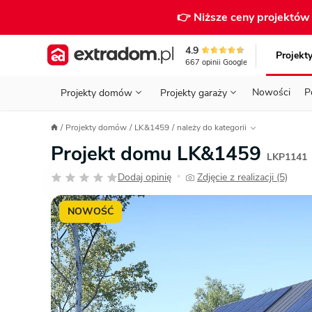
👉 Niższe ceny projektó
4.9
Projekt
667
opinii
Google
Nowości
P
Projekty domów
Projekty garaży
KONDYGNACJE
PRZED BUDOWĄ - ETAP 1
STANOWISKA
Projekty domów
LK&1459
należy do kategorii
Projekty domów
Parterowe
Piętrowe
Projekty garaży
do 70 m²
Projekt domu LK&1459
POWIERZCHNIA
WYBIERAM PROJEKT - ETAP 2
TYP
LKP1141
Działka
Dodaj opinię
Zdjęcie z realizacji (5)
GARAŻ
BUDUJĘ DOM - ETAP 3
•
DACH
Technol
DACH
URZĄDZAM DOM - ETAP 4
Zobacz wszystkie kategorie
NOWOŚĆ
KONSTRUKCJA
PRZEPISY I FORMALNOŚCI
STYL
FINANSE I KOSZTY
ZABUDOWA
OZE