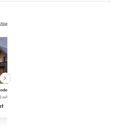
tkie
NOWOŚĆ
todoła M
LK&1575
0 m²
5
3
1
191,48 m²
3
3
1
zł
12 000 zł