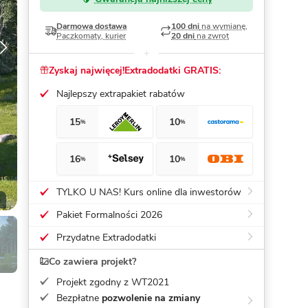
Darmowa dostawa
100 dni
na wymianę,
Dom pasywny
- co to znaczy
Paczkomaty, kurier
20 dni
na zwrot
Zyskaj najwięcej!
Extradodatki GRATIS:
Najlepszy extrapakiet rabatów
15
10
%
%
16
10
%
%
TYLKO U NAS! Kurs online dla inwestorów
Pakiet Formalności 2026
Przydatne Extradodatki
Co zawiera projekt?
Projekt zgodny z WT2021
Bezpłatne
pozwolenie na zmiany