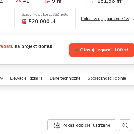
2
41°
9 m
151,56 m²
Szacunkowy koszt SSZ netto
Pokaż więcej parametrów
520 000 zł
 rabatu
na projekt domu!
Głosuj i zgarnij 100 zł
wy
Elewacje i działka
Dane techniczne
Społeczność i opinie
Pokaż odbicie lustrzane