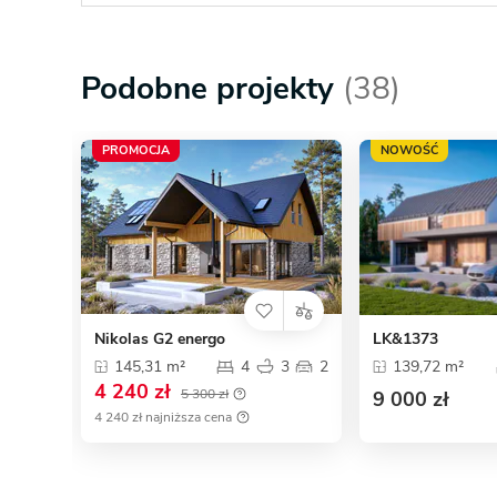
Podobne projekty
(38)
PROMOCJA
NOWOŚĆ
Nikolas G2 energo
LK&1373
145,31 m²
4
3
2
139,72 m²
4 240 zł
5 300 zł
9 000 zł
4 240 zł najniższa cena