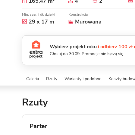
165,47 m²
4
2
Min. szer. i dł. działki
Konstrukcja
29 x 17 m
Murowana
Wybierz projekt roku
i odbierz 100 zł
Głosuj do 30.09. Promocje nie łączą się.
Galeria
Rzuty
Warianty i podobne
Koszty budo
Rzuty
Parter