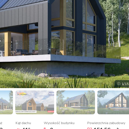
1
/15
aż
Kąt dachu
Wysokość budynku
Powierzchnia zabudowy