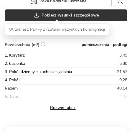
Pokaż odbicie lustrzane
Pobierz rysunki szczegółowe
Otrzymasz PDF-y z rzutami wszystkich kondygnacji
pomieszczenia i podłogi
Powierzchnia (m²)
1. Korytarz
3,49
2. Łazienka
5,80
3. Pokój dzienny + kuchnia + jadalnia
21,57
4. Pokój
9,28
Razem
40,14
5. Taras
4,42
6. Taras
7,81