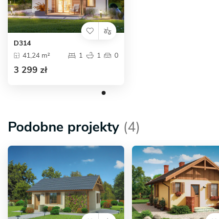
D314
41,24 m²
1
1
0
3 299 zł
Podobne projekty
(4)