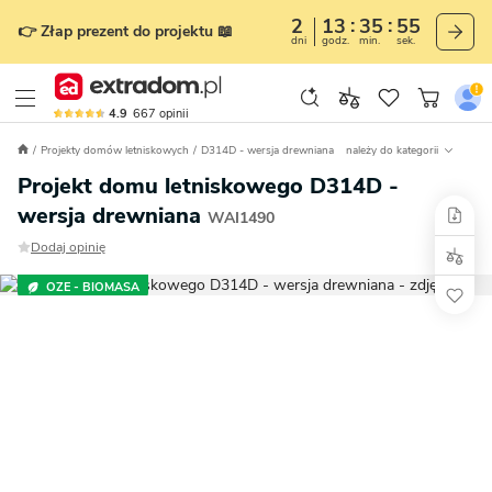
2
13
35
54
👉 Złap prezent do projektu 📖
dni
godz.
min.
sek.
4.9
667
opinii
Projekty domów letniskowych
D314D - wersja drewniana
należy do kategorii
Projekt domu letniskowego D314D -
wersja drewniana
WAI1490
Dodaj opinię
OZE - BIOMASA