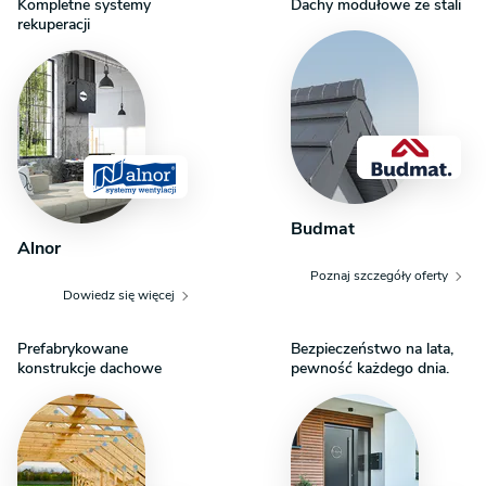
projektowej. Przy zakupie projektu należy zapłacić 30% zadatku
Kompletne systemy
Dachy modułowe ze stali
rekuperacji
Budmat
Alnor
Poznaj szczegóły oferty
Dowiedz się więcej
Prefabrykowane
Bezpieczeństwo na lata,
konstrukcje dachowe
pewność każdego dnia.