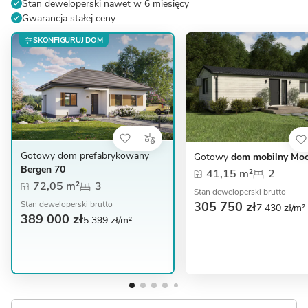
Stan deweloperski nawet w 6 miesięcy
Gwarancja stałej ceny
SKONFIGURUJ DOM
Gotowy dom prefabrykowany
Gotowy
dom mobilny Mo
Bergen 70
41,15 m²
2
72,05 m²
3
Stan deweloperski brutto
305 750 zł
Stan deweloperski brutto
7 430 zł/m²
389 000 zł
5 399 zł/m²