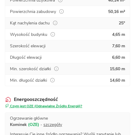
Powierzchnia użytkowa
40,14 m²
Powierzchnia zabudowy
50,16 m²
Kąt nachylenia dachu
25°
Wysokość budynku
4,65 m
Szerokość elewacji
7,60 m
Długość elewacji
6,60 m
Min. szerokość działki
15,60 m
Min. długość działki
14,60 m
Energooszczędność
Czym jest OZE (Odnawialne Źródło Energii)?
Ogrzewanie główne
Kominek
(OZE)
-
szczegóły
Interesuje Cię inne źródło ogrzewania?
Wyślij zapytanie
lub