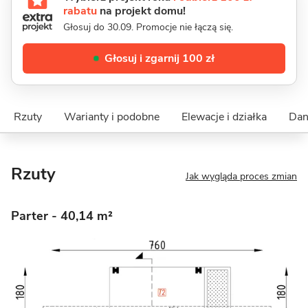
rabatu
na projekt domu!
Głosuj do 30.09. Promocje nie łączą się.
Głosuj i zgarnij 100 zł
Rzuty
Warianty i podobne
Elewacje i działka
Dan
Rzuty
Jak wygląda proces zmian
Parter
- 40,14 m²