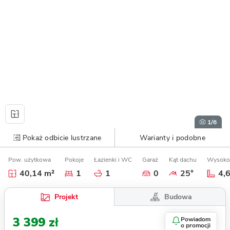
1
/6
Pokaż odbicie lustrzane
Warianty i podobne
Pow. użytkowa
Pokoje
Łazienki i WC
Garaż
Kąt dachu
Wysoko
40,14 m²
1
1
0
25°
4,
Budowa
Projekt
3 399 zł
Powiadom
o promocji