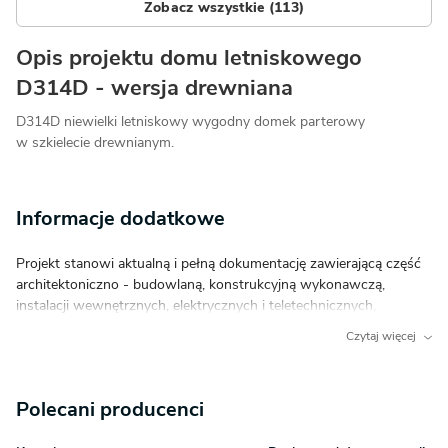
Zobacz wszystkie (113)
Opis projektu domu letniskowego
D314D - wersja drewniana
D314D niewielki letniskowy wygodny domek parterowy
w szkielecie drewnianym.
Informacje dodatkowe
Projekt stanowi aktualną i pełną dokumentację zawierającą część
architektoniczno - budowlaną, konstrukcyjną wykonawczą,
instalacji wewnętrznych, elektrycznych i teletechnicznych,
charakterystykę energetyczną oraz uprawnienia projektantów.
Czytaj więcej
Dokumentacja zabezpieczona jest specjalną plombą, której
usunięcie uniemożliwi jej zwrot oraz wymianę. Do zamówienia
zostanie dołączony pakiet poglądowych rysunków
Polecani producenci
szczegółowych, pozwalających zapoznać się z projektem bez
konieczności zrywania plomby z właściwej dokumentacji