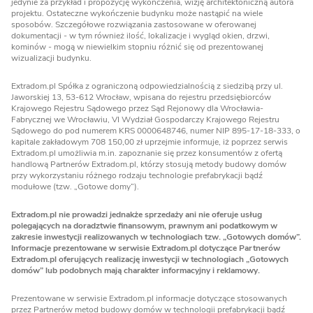
jedynie za przykład i propozycję wykończenia, wizję architektoniczną autora
projektu. Ostateczne wykończenie budynku może nastąpić na wiele
sposobów. Szczegółowe rozwiązania zastosowane w oferowanej
dokumentacji - w tym również ilość, lokalizacje i wygląd okien, drzwi,
kominów - mogą w niewielkim stopniu różnić się od prezentowanej
wizualizacji budynku.
Extradom.pl Spółka z ograniczoną odpowiedzialnością z siedzibą przy ul.
Jaworskiej 13, 53-612 Wrocław, wpisana do rejestru przedsiębiorców
Krajowego Rejestru Sądowego przez Sąd Rejonowy dla Wrocławia-
Fabrycznej we Wrocławiu, VI Wydział Gospodarczy Krajowego Rejestru
Sądowego do pod numerem KRS 0000648746, numer NIP 895-17-18-333, o
kapitale zakładowym 708 150,00 zł uprzejmie informuje, iż poprzez serwis
Extradom.pl umożliwia m.in. zapoznanie się przez konsumentów z ofertą
handlową Partnerów Extradom.pl, którzy stosują metody budowy domów
przy wykorzystaniu różnego rodzaju technologie prefabrykacji bądź
modułowe (tzw. „Gotowe domy”).
Extradom.pl nie prowadzi jednakże sprzedaży ani nie oferuje usług
polegających na doradztwie finansowym, prawnym ani podatkowym w
zakresie inwestycji realizowanych w technologiach tzw. „Gotowych domów”.
Informacje prezentowane w serwisie Extradom.pl dotyczące Partnerów
Extradom.pl oferujących realizację inwestycji w technologiach „Gotowych
domów” lub podobnych mają charakter informacyjny i reklamowy.
Prezentowane w serwisie Extradom.pl informacje dotyczące stosowanych
przez Partnerów metod budowy domów w technologii prefabrykacji bądź