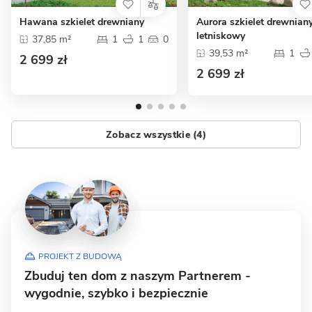
Hawana szkielet drewniany
Aurora szkielet drewnian
letniskowy
37,85 m²
1
1
0
39,53 m²
1
2 699 zł
2 699 zł
Zobacz wszystkie (4)
PROJEKT Z BUDOWĄ
Zbuduj ten dom z naszym Partnerem -
wygodnie, szybko i bezpiecznie