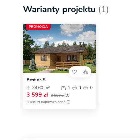
Warianty projektu
(1)
PROMOCJA
Best dr-S
34,60 m²
1
1
0
3 599 zł
3 999 zł
3 499 zł najniższa cena