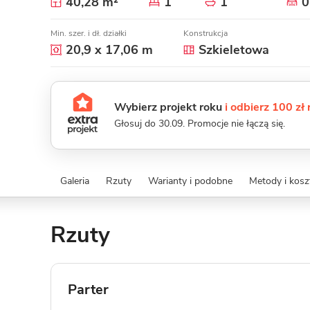
40,28 m²
1
1
0
Min. szer. i dł. działki
Konstrukcja
20,9 x 17,06 m
Szkieletowa
Wybierz projekt roku
i odbierz 100 zł
Głosuj do 30.09. Promocje nie łączą się.
Galeria
Rzuty
Warianty i podobne
Metody i kos
Rzuty
Parter