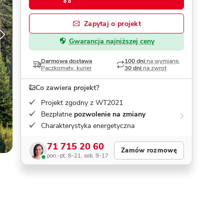
Dom pasywny
- co to znaczy
Zapytaj o projekt
Gwarancja najniższej ceny
Darmowa dostawa
100 dni
na wymianę,
Paczkomaty, kurier
30 dni
na zwrot
Co zawiera projekt?
Projekt zgodny z WT2021
Bezpłatne
pozwolenie na zmiany
Charakterystyka energetyczna
71 715 20 60
Zamów rozmowę
pon.-pt. 8-21, sob. 9-17