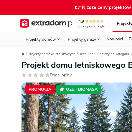
👉 Niższe ceny projektó
4.9
Projekt
667
opinii
Google
Nowości
P
Projekty domów
Projekty garaży
KONDYGNACJE
PRZED BUDOWĄ - ETAP 1
STANOWISKA
Projekty domów letniskowych
Best 3 dr-S
należy do kategorii
Projekty domów
Parterowe
Piętrowe
Projekty garaży
do 70 m²
Projekt domu letniskowego 
POWIERZCHNIA
WYBIERAM PROJEKT - ETAP 2
TYP
Działka
Dodaj opinię
GARAŻ
BUDUJĘ DOM - ETAP 3
DACH
Technol
DACH
URZĄDZAM DOM - ETAP 4
Zobacz wszystkie kategorie
PROMOCJA
OZE - BIOMASA
KONSTRUKCJA
PRZEPISY I FORMALNOŚCI
STYL
FINANSE I KOSZTY
ZABUDOWA
OZE