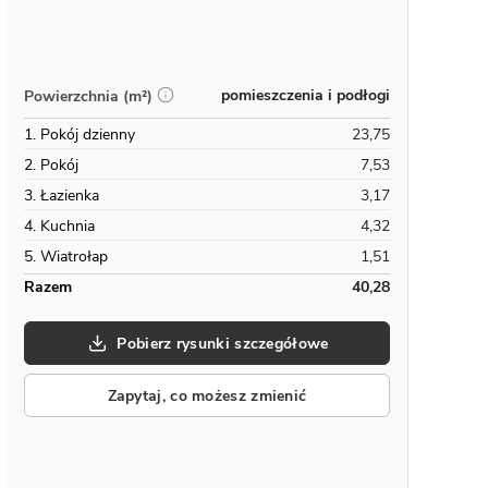
pomieszczenia i podłogi
Powierzchnia (m²)
1. Pokój dzienny
23,75
2. Pokój
7,53
3. Łazienka
3,17
4. Kuchnia
4,32
5. Wiatrołap
1,51
Razem
40,28
Pobierz rysunki szczegółowe
Zapytaj, co możesz zmienić