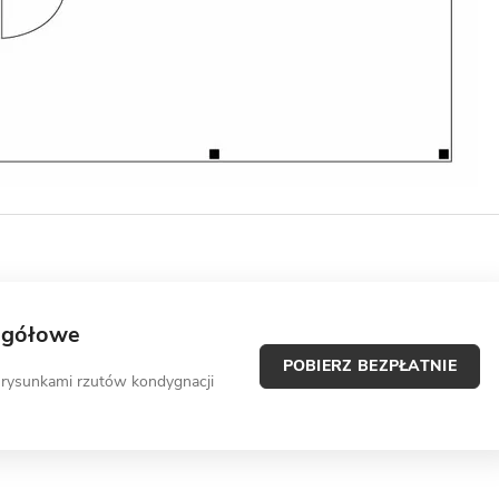
egółowe
POBIERZ BEZPŁATNIE
 rysunkami rzutów kondygnacji