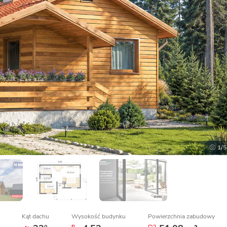
1
/5
Kąt dachu
Wysokość budynku
Powierzchnia zabudowy