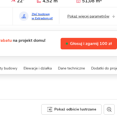
22°
4,52 m
51,08 m²
Zleć budowę
Pokaż więcej parametrów
w Extradom.pl!
 rabatu
na projekt domu!
Głosuj i zgarnij 100 zł
zty budowy
Elewacje i działka
Dane techniczne
Dodatki do proj
Pokaż odbicie lustrzane