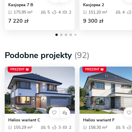
Kasjopea 7 B
Kasjopea 2
175,95 m²
5
4
2
151,20 m²
4
7 220 zł
9 300 zł
Podobne projekty
(92)
PREZENT 📖
PREZENT 📖
Helios wariant C
Helios wariant F
155,29 m²
5
3
2
158,30 m²
5