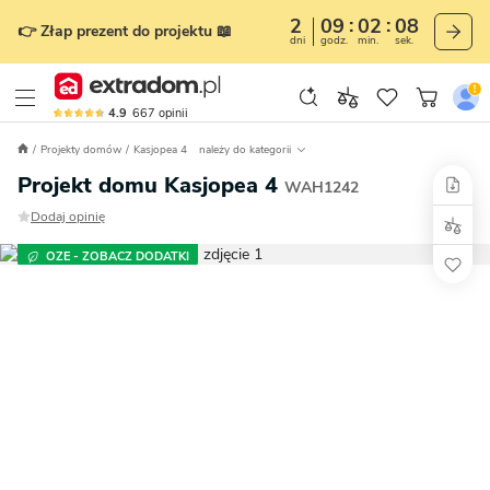
2
09
02
07
👉 Złap prezent do projektu 📖
dni
godz.
min.
sek.
4.9
667
opinii
Projekty domów
Kasjopea 4
należy do kategorii
Projekt domu Kasjopea 4
WAH1242
Dodaj opinię
OZE - ZOBACZ DODATKI