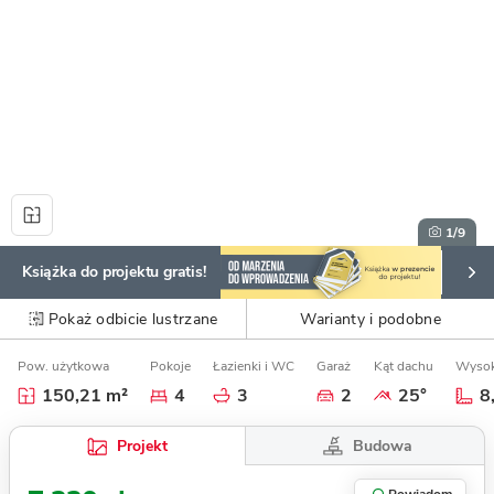
1
/9
Książka do projektu gratis!
Pokaż odbicie lustrzane
Warianty i podobne
Pow. użytkowa
Pokoje
Łazienki i WC
Garaż
Kąt dachu
Wysok
150,21 m²
4
3
2
25°
8
Budowa
Projekt