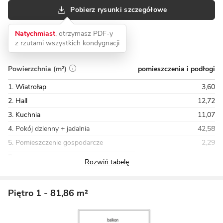
Pobierz rysunki szczegółowe
Natychmiast
, otrzymasz PDF-y
z rzutami wszystkich kondygnacji
pomieszczenia i podłogi
Powierzchnia (m²)
1. Wiatrołap
3,60
2. Hall
12,72
3. Kuchnia
11,07
4. Pokój dzienny + jadalnia
42,58
5. Pomieszczenie gospodarcze
2,29
Razem
115,04
Piętro 1
- 81,86 m²