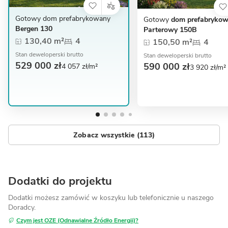
Gotowy dom prefabrykowany
Gotowy
dom prefabryko
Bergen 130
Parterowy 150B
130,40 m²
4
150,50 m²
4
Stan deweloperski brutto
Stan deweloperski brutto
529 000 zł
590 000 zł
4 057 zł/m²
3 920 zł/m²
Zobacz wszystkie (113)
Dodatki do projektu
Dodatki możesz zamówić w koszyku lub telefonicznie
u naszego
Doradcy.
Czym jest OZE (Odnawialne Źródło Energii)?