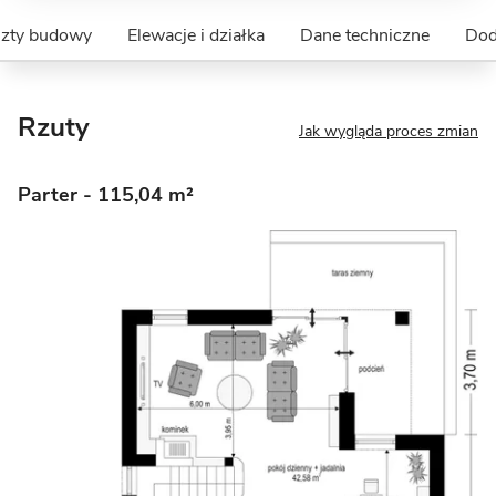
szty budowy
Elewacje i działka
Dane techniczne
Dod
Rzuty
Jak wygląda proces zmian
Parter
- 115,04 m²