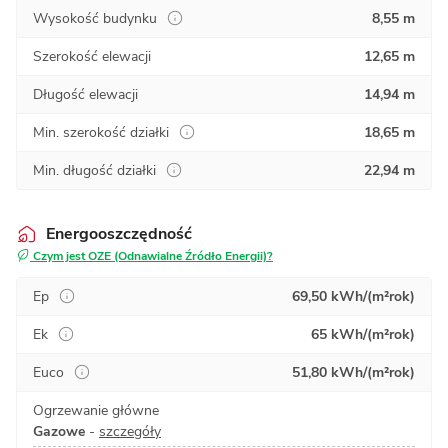
Wysokość budynku
8,55 m
Szerokość elewacji
12,65 m
Długość elewacji
14,94 m
Min. szerokość działki
18,65 m
Min. długość działki
22,94 m
Energooszczędność
Czym jest OZE (Odnawialne Źródło Energii)?
Ep
69,50 kWh/(m²rok)
Ek
65 kWh/(m²rok)
Euco
51,80 kWh/(m²rok)
Ogrzewanie główne
Gazowe
-
szczegóły