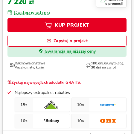
7 220 zł
Powiadom
o promocji
Dostępny od ręki
KUP PROJEKT
Zapytaj o projekt
Gwarancja najniższej ceny
Darmowa dostawa
100 dni
na wymianę,
Paczkomaty, kurier
30 dni
na zwrot
Zyskaj najwięcej!
Extradodatki GRATIS:
Najlepszy extrapakiet rabatów
15
10
%
%
16
10
%
%