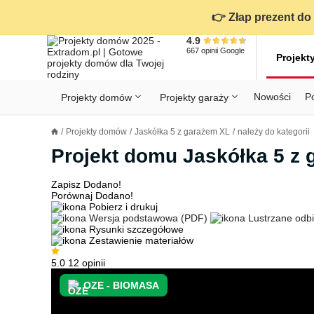
👉 Złap prezent do 
4.9
667
opinii
Google
Projekt
Nowości
P
Projekty domów
Projekty garaży
KONDYGNACJE
PRZED BUDOWĄ - ETAP 1
STANOWISKA
Projekty domów
Jaskółka 5 z garażem XL
należy do kategorii
Projekty domów
Parterowe
Piętrowe
Projekty garaży
do 70 m²
Projekt domu Jaskółka 5 z
POWIERZCHNIA
WYBIERAM PROJEKT - ETAP 2
TYP
Działka
GARAŻ
BUDUJĘ DOM - ETAP 3
DACH
Zapisz
Dodano!
Porównaj
Dodano!
Techno
DACH
URZĄDZAM DOM - ETAP 4
Pobierz i drukuj
Zobacz wszystkie kategorie
Wersja podstawowa (PDF)
Lustrzane odbi
Rysunki szczegółowe
KONSTRUKCJA
PRZEPISY I FORMALNOŚCI
Zestawienie materiałów
STYL
FINANSE I KOSZTY
5.0
12 opinii
Książka do projektu gratis!
OZE - BIOMASA
ZABUDOWA
OZE