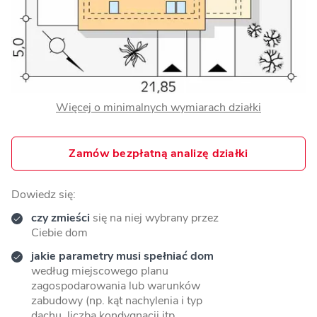
Więcej o minimalnych wymiarach działki
Zamów bezpłatną analizę działki
Dowiedz się:
czy zmieści
się na niej wybrany przez
Ciebie dom
jakie parametry musi spełniać dom
według miejscowego planu
zagospodarowania lub warunków
zabudowy (np. kąt nachylenia i typ
dachu, liczba kondygnacji itp.