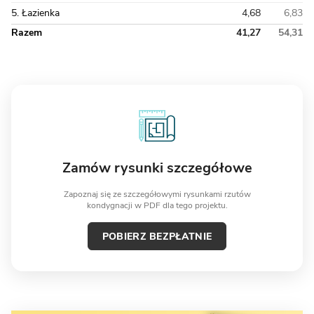
5. Łazienka
4,68
6,83
Razem
41,27
54,31
Zamów rysunki szczegółowe
Zapoznaj się ze szczegółowymi rysunkami rzutów
kondygnacji w PDF dla tego projektu.
POBIERZ BEZPŁATNIE