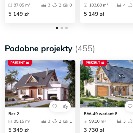
87,05 m²
3
2
0
103,88 m²
4
5 149 zł
5 149 zł
Podobne projekty
(455)
PREZENT 📖
PREZENT 📖
Bez 2
BW-49 wariant 8
85,15 m²
3
2
1
99,10 m²
3
5 349 zł
3 730 zł