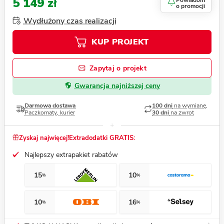
5 149 zł
Powiadom
o promocji
Wydłużony czas realizacji
KUP PROJEKT
Zapytaj o projekt
Gwarancja najniższej ceny
Darmowa dostawa
100 dni
na wymianę,
Paczkomaty, kurier
30 dni
na zwrot
Zyskaj najwięcej!
Extradodatki GRATIS:
Najlepszy extrapakiet rabatów
15
10
%
%
10
16
%
%