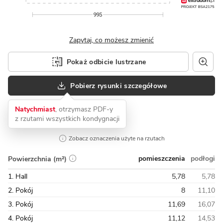
Zapytaj, co możesz zmienić
Pokaż odbicie lustrzane
Pobierz rysunki szczegółowe
Natychmiast
, otrzymasz PDF-y
z rzutami wszystkich kondygnacji
Zobacz oznaczenia użyte na rzutach
pomieszczenia
podłogi
Powierzchnia (m²)
1. Hall
5,78
5,78
2. Pokój
8
11,10
3. Pokój
11,69
16,07
4. Pokój
11,12
14,53