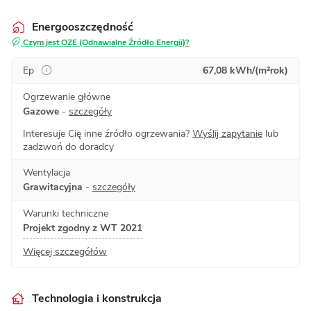
Energooszczędność
Czym jest OZE (Odnawialne Źródło Energii)?
Ep
67,08 kWh/(m²rok)
Ogrzewanie główne
Gazowe
-
szczegóły
Interesuje Cię inne źródło ogrzewania?
Wyślij zapytanie
lub
zadzwoń do doradcy
Wentylacja
Grawitacyjna
-
szczegóły
Warunki techniczne
Projekt zgodny z WT 2021
Więcej szczegółów
Technologia i konstrukcja