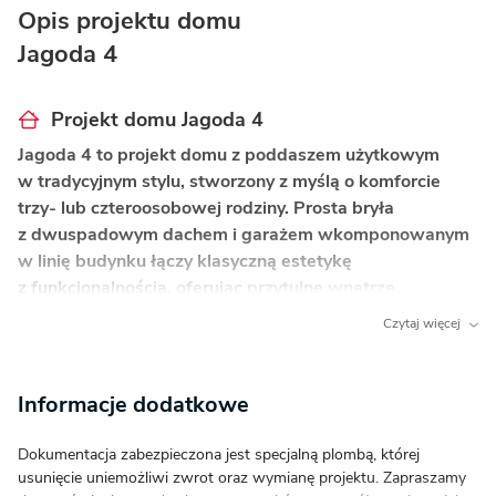
Opis projektu domu
Jagoda 4
Projekt domu Jagoda 4
Jagoda 4 to projekt domu z poddaszem użytkowym
w tradycyjnym stylu, stworzony z myślą o komforcie
trzy- lub czteroosobowej rodziny. Prosta bryła
z dwuspadowym dachem i garażem wkomponowanym
w linię budynku łączy klasyczną estetykę
z funkcjonalnością, oferując przytulne wnętrze
i bezpośredni dostęp do ogrodu.
Czytaj więcej
Co wyróżnia ten dom?
Informacje dodatkowe
Czytelny podział na strefy
– parter pełni funkcję
dzienną, otwartą dla gości, podczas gdy poddasze
Dokumentacja zabezpieczona jest specjalną plombą, której
stanowi prywatną strefę nocną, co gwarantuje
usunięcie uniemożliwi zwrot oraz wymianę projektu. Zapraszamy
komfort i intymność wszystkim domownikom.