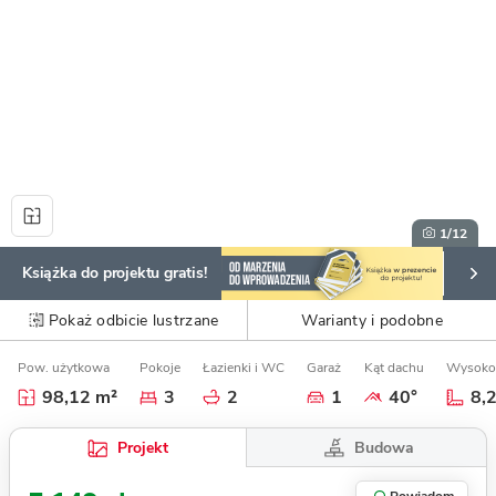
1
/12
Książka do projektu gratis!
Pokaż odbicie lustrzane
Warianty i podobne
Pow. użytkowa
Pokoje
Łazienki i WC
Garaż
Kąt dachu
Wysoko
98,12 m²
3
2
1
40°
8,
Budowa
Projekt