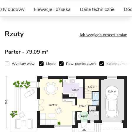
szty budowy
Elewacje i działka
Dane techniczne
Dod
Rzuty
Jak wygląda proces zmian
Parter
- 79,09 m²
Wymiary wew.
Meble
Pow. pomieszczeń
Kolory pomiesz