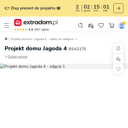
2
02
15
00
👉 Złap prezent do projektu 📖
dni
godz.
min.
sek.
4.9
667
opinii
Projekty domów
Jagoda 4
należy do kategorii
Projekt domu Jagoda 4
BSA2175
Dodaj opinię