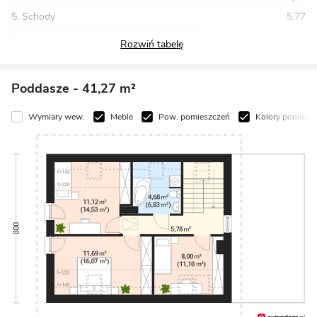
5. Schody
5,77
Razem
79,09
Poddasze
- 41,27 m²
Wymiary wew.
Meble
Pow. pomieszczeń
Kolory pomiesz