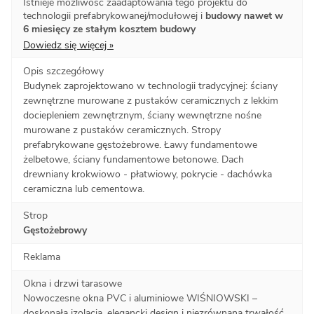
Istnieje możliwość zaadaptowania tego projektu do
technologii prefabrykowanej/modułowej i
budowy nawet w
6 miesięcy ze stałym kosztem budowy
Dowiedz się więcej »
Opis szczegółowy
Budynek zaprojektowano w technologii tradycyjnej: ściany
zewnętrzne murowane z pustaków ceramicznych z lekkim
dociepleniem zewnętrznym, ściany wewnętrzne nośne
murowane z pustaków ceramicznych. Stropy
prefabrykowane gęstożebrowe. Ławy fundamentowe
żelbetowe, ściany fundamentowe betonowe. Dach
drewniany krokwiowo - płatwiowy, pokrycie - dachówka
ceramiczna lub cementowa.
Strop
Gęstożebrowy
Reklama
Okna i drzwi tarasowe
Nowoczesne okna PVC i aluminiowe WIŚNIOWSKI –
doskonała izolacja, elegancki design i niezrównana trwałość.