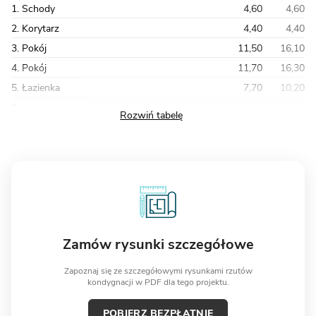
1. Schody
4,60
4,60
2. Korytarz
4,40
4,40
3. Pokój
11,50
16,10
4. Pokój
11,70
16,30
5. Łazienka
7,70
10,20
Razem
48,50
63,10
Zamów rysunki szczegółowe
Zapoznaj się ze szczegółowymi rysunkami rzutów
kondygnacji w PDF dla tego projektu.
POBIERZ BEZPŁATNIE