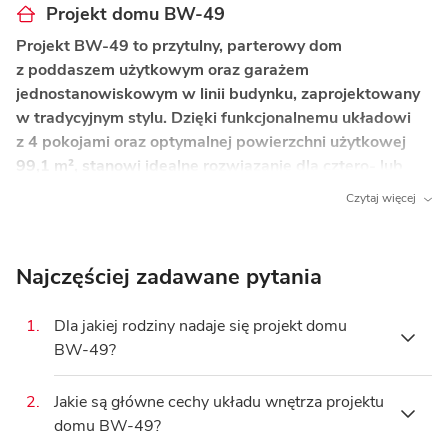
Projekt domu BW-49
Projekt BW-49 to przytulny, parterowy dom
z poddaszem użytkowym oraz garażem
jednostanowiskowym w linii budynku, zaprojektowany
w tradycyjnym stylu. Dzięki funkcjonalnemu układowi
z 4 pokojami oraz optymalnej powierzchni użytkowej
99,1 m², stanowi idealne rozwiązanie dla cztero- lub
pięcioosobowej rodziny szukającej wygody i tradycyjnej
Czytaj więcej
architektury.
Co wyróżnia ten dom?
Najczęściej zadawane pytania
Kominek w salonie
– tworzy wyjątkową, ciepłą
atmosferę podczas rodzinnych wieczorów.
1.
Dla jakiej rodziny nadaje się projekt domu
BW-49?
Otwarta kuchnia z bezpośrednim dostępem
do spiżarni
– ułatwia codzienne przygotowywanie
posiłków i przechowywanie zapasów.
2.
Jakie są główne cechy układu wnętrza projektu
Projekt domu
BW-49
z
4 pokojami
oraz
99,1
domu BW-49?
m²
powierzchni użytkowej jest idealnym
Dodatkowy pokój na parterze
– doskonałe