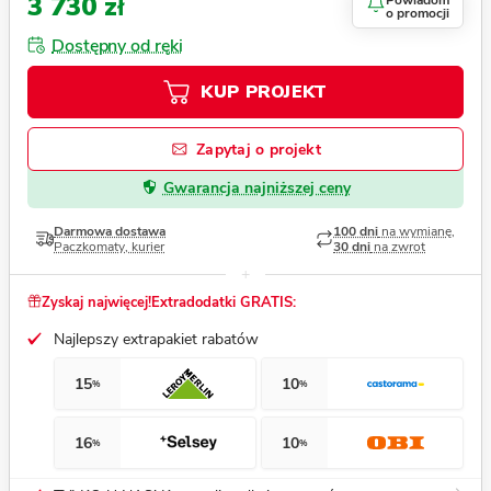
3 730 zł
Powiadom
o promocji
Dostępny od ręki
KUP PROJEKT
Zapytaj o projekt
Gwarancja najniższej ceny
Darmowa dostawa
100 dni
na wymianę,
Paczkomaty, kurier
30 dni
na zwrot
Zyskaj najwięcej!
Extradodatki GRATIS:
Najlepszy extrapakiet rabatów
15
10
%
%
16
10
%
%