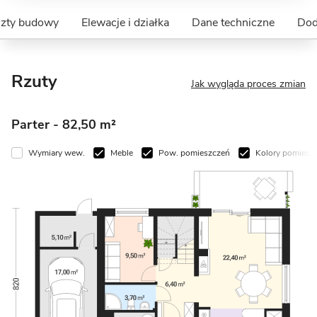
szty budowy
Elewacje i działka
Dane techniczne
Dod
Rzuty
Jak wygląda proces zmian
Parter
- 82,50 m²
Wymiary wew.
Meble
Pow. pomieszczeń
Kolory pomiesz