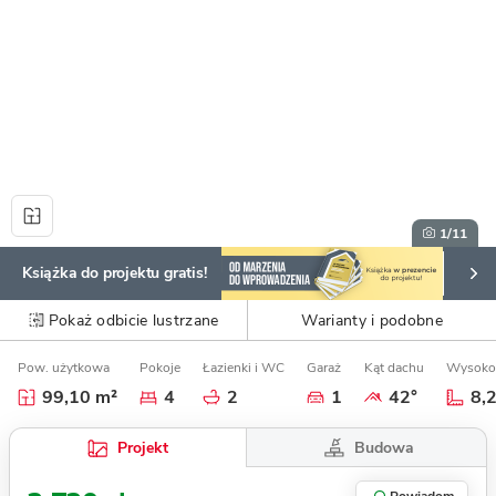
1
/11
Książka do projektu gratis!
Pokaż odbicie lustrzane
Warianty i podobne
Pow. użytkowa
Pokoje
Łazienki i WC
Garaż
Kąt dachu
Wysoko
99,10 m²
4
2
1
42°
8,
Budowa
Projekt