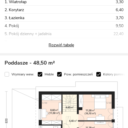
1. Wiatrołap
3,30
2. Korytarz
6,40
3. Łazienka
3,70
4. Pokój
9,50
5. Pokój dzienny + jadalnia
22,40
Razem
82,50
Poddasze
- 48,50 m²
Wymiary wew.
Meble
Pow. pomieszczeń
Kolory pomiesz