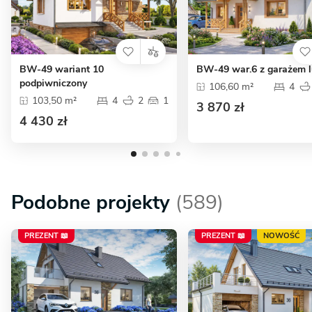
BW-49 wariant 10
BW-49 war.6 z garażem l
podpiwniczony
106,60 m²
4
103,50 m²
4
2
1
3 870 zł
4 430 zł
Podobne projekty
(589)
PREZENT 📖
PREZENT 📖
NOWOŚĆ