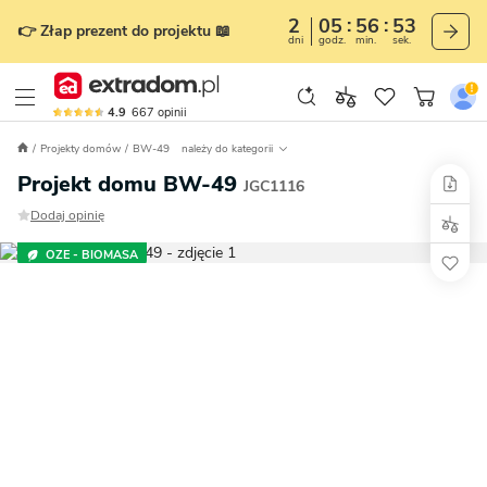
2
05
56
51
👉 Złap prezent do projektu 📖
dni
godz.
min.
sek.
4.9
667
opinii
Projekty domów
BW-49
należy do kategorii
Projekt domu BW-49
JGC1116
Dodaj opinię
OZE - BIOMASA