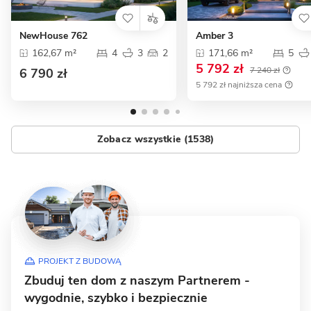
NewHouse 762
Amber 3
162,67 m²
4
3
2
171,66 m²
5
5 792 zł
7 240 zł
6 790 zł
5 792 zł najniższa cena
Zobacz wszystkie (1538)
PROJEKT Z BUDOWĄ
Zbuduj ten dom z naszym Partnerem -
wygodnie, szybko i bezpiecznie