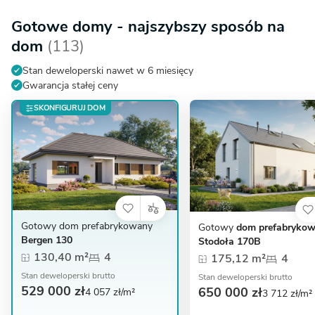
Gotowe domy - najszybszy sposób na
dom
(113)
Stan deweloperski nawet w 6 miesięcy
Gwarancja stałej ceny
SKONFIGURUJ DOM
Gotowy dom prefabrykowany
Gotowy
dom prefabryko
Bergen 130
Stodoła 170B
130,40 m²
4
175,12 m²
4
Stan deweloperski brutto
Stan deweloperski brutto
529 000 zł
650 000 zł
4 057 zł/m²
3 712 zł/m²