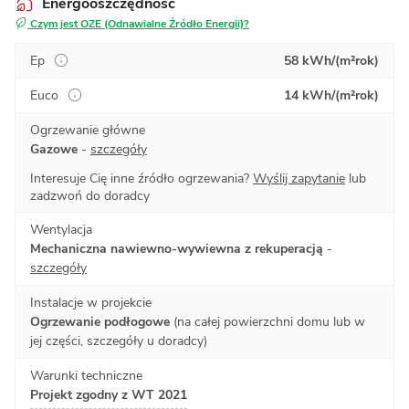
Energooszczędność
Czym jest OZE (Odnawialne Źródło Energii)?
Ep
58 kWh/(m²rok)
Euco
14 kWh/(m²rok)
Ogrzewanie główne
Gazowe
-
szczegóły
Interesuje Cię inne źródło ogrzewania?
Wyślij zapytanie
lub
zadzwoń do doradcy
Wentylacja
Mechaniczna nawiewno-wywiewna z rekuperacją
-
szczegóły
Instalacje w projekcie
Ogrzewanie podłogowe
(na całej powierzchni domu lub w
jej części, szczegóły u doradcy)
Warunki techniczne
Projekt zgodny z WT 2021