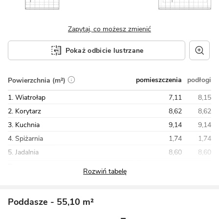
Zapytaj, co możesz zmienić
Pokaż odbicie lustrzane
pomieszczenia
podłogi
Powierzchnia (m²)
1. Wiatrołap
7,11
8,15
2. Korytarz
8,62
8,62
3. Kuchnia
9,14
9,14
4. Spiżarnia
1,74
1,74
5. Jadalnia
8,60
8,60
Razem
119,16
211,05
Poddasze
- 55,10 m²