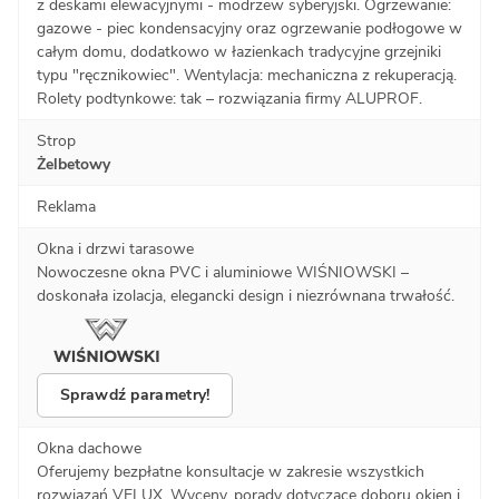
z deskami elewacyjnymi - modrzew syberyjski. Ogrzewanie:
gazowe - piec kondensacyjny oraz ogrzewanie podłogowe w
całym domu, dodatkowo w łazienkach tradycyjne grzejniki
typu "ręcznikowiec". Wentylacja: mechaniczna z rekuperacją.
Rolety podtynkowe: tak – rozwiązania firmy ALUPROF.
Strop
Żelbetowy
Reklama
Okna i drzwi tarasowe
Nowoczesne okna PVC i aluminiowe WIŚNIOWSKI –
doskonała izolacja, elegancki design i niezrównana trwałość.
Sprawdź parametry!
Okna dachowe
Oferujemy bezpłatne konsultacje w zakresie wszystkich
rozwiązań VELUX. Wyceny, porady dotyczące doboru okien i