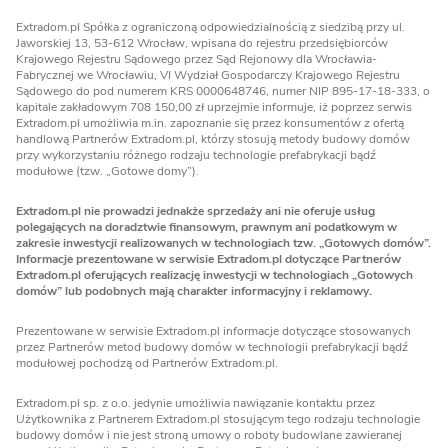
Extradom.pl Spółka z ograniczoną odpowiedzialnością z siedzibą przy ul.
Jaworskiej 13, 53-612 Wrocław, wpisana do rejestru przedsiębiorców
Krajowego Rejestru Sądowego przez Sąd Rejonowy dla Wrocławia-
Fabrycznej we Wrocławiu, VI Wydział Gospodarczy Krajowego Rejestru
Sądowego do pod numerem KRS 0000648746, numer NIP 895-17-18-333, o
kapitale zakładowym 708 150,00 zł uprzejmie informuje, iż poprzez serwis
Extradom.pl umożliwia m.in. zapoznanie się przez konsumentów z ofertą
handlową Partnerów Extradom.pl, którzy stosują metody budowy domów
przy wykorzystaniu różnego rodzaju technologie prefabrykacji bądź
modułowe (tzw. „Gotowe domy”).
Extradom.pl nie prowadzi jednakże sprzedaży ani nie oferuje usług
polegających na doradztwie finansowym, prawnym ani podatkowym w
zakresie inwestycji realizowanych w technologiach tzw. „Gotowych domów”.
Informacje prezentowane w serwisie Extradom.pl dotyczące Partnerów
Extradom.pl oferujących realizację inwestycji w technologiach „Gotowych
domów” lub podobnych mają charakter informacyjny i reklamowy.
Prezentowane w serwisie Extradom.pl informacje dotyczące stosowanych
przez Partnerów metod budowy domów w technologii prefabrykacji bądź
modułowej pochodzą od Partnerów Extradom.pl.
Extradom.pl sp. z o.o. jedynie umożliwia nawiązanie kontaktu przez
Użytkownika z Partnerem Extradom.pl stosującym tego rodzaju technologie
budowy domów i nie jest stroną umowy o roboty budowlane zawieranej