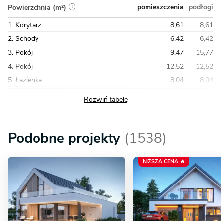
pomieszczenia
podłogi
Powierzchnia (m²)
1. Korytarz
8,61
8,61
2. Schody
6,42
6,42
3. Pokój
9,47
15,77
4. Pokój
12,52
12,52
5. Łazienka
8,04
8,04
Razem
55,10
64,83
Podobne projekty
(1538)
NIŻSZA CENA 🔥