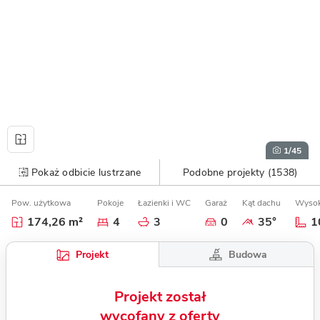
1
/45
Pokaż odbicie lustrzane
Podobne projekty (1538)
Pow. użytkowa
Pokoje
Łazienki i WC
Garaż
Kąt dachu
Wysok
174,26 m²
4
3
0
35°
1
Budowa
Projekt
Projekt został
wycofany z oferty