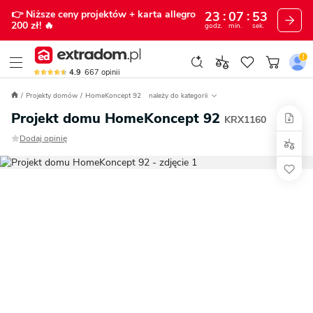
👉 Niższe ceny projektów
+ karta allegro
23
07
52
200 zł!
🔥
godz.
min.
sek.
4.9
667
opinii
Projekty domów
HomeKoncept 92
należy do kategorii
Projekt domu HomeKoncept 92
KRX1160
Dodaj opinię