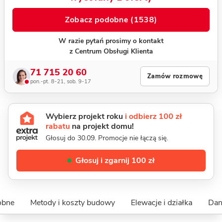
Zobacz podobne (1538)
W razie pytań prosimy o kontakt
z Centrum Obsługi Klienta
71 715 20 60
Zamów rozmowę
pon.-pt. 8-21, sob. 9-17
Wybierz projekt roku
i odbierz 100 zł
rabatu
na projekt domu!
Głosuj do 30.09. Promocje nie łączą się.
Głosuj i zgarnij 100 zł
obne
Metody i koszty budowy
Elewacje i działka
Dan