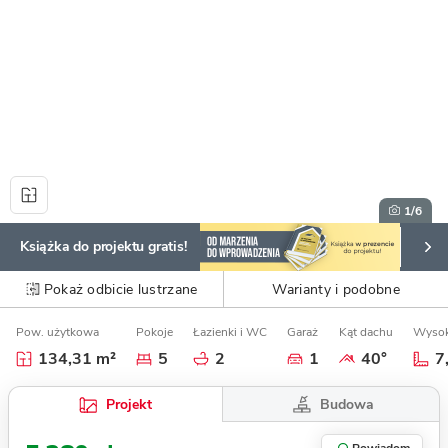
1
/6
Książka do projektu gratis!
Pokaż odbicie lustrzane
Warianty i podobne
Pow. użytkowa
Pokoje
Łazienki i WC
Garaż
Kąt dachu
Wysok
134,31 m²
5
2
1
40°
7
Budowa
Projekt