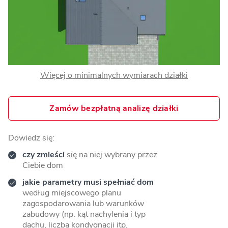
Więcej o minimalnych wymiarach działki
Zamów bezpłatną analizę działki
Dowiedz się:
czy zmieści
się na niej wybrany przez
Ciebie dom
jakie parametry musi spełniać dom
według miejscowego planu
zagospodarowania lub warunków
zabudowy (np. kąt nachylenia i typ
dachu, liczba kondygnacji itp.