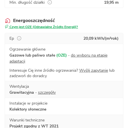
Min. długość działki
19,95 m
Energooszczędność
Czym jest OZE (Odnawialne Źródło Energii)?
Ep
20,09 kWh/(m²rok)
Ogrzewanie główne
Gazowe lub paliwo stałe
(OZE)
-
do wyboru na etapie
adaptacji
Interesuje Cię inne źródło ogrzewania?
Wyślij zapytanie
lub
zadzwoń do doradcy
Wentylacja
Grawitacyjna
-
szczegóły
Instalacje w projekcie
Kolektory słoneczne
Warunki techniczne
Projekt zgodny z WT 2021