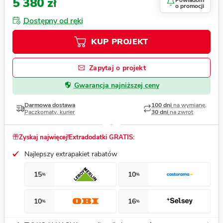
5 380 zł
Powiadom
o promocji
Dostępny od ręki
KUP PROJEKT
Zapytaj o projekt
Gwarancja najniższej ceny
Darmowa dostawa
100 dni
na wymianę,
Paczkomaty, kurier
30 dni
na zwrot
Zyskaj najwięcej!
Extradodatki GRATIS:
Najlepszy extrapakiet rabatów
15
10
%
%
10
16
%
%