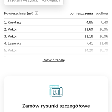
z rzutami wszystkich kondygnacji
pomieszczenia
podłogi
Powierzchnia (m²)
1. Korytarz
4,85
8,49
2. Pokój
11,69
16,95
3. Pokój
11,18
16,96
4. Łazienka
7,41
11,48
5. Pokój
14,20
18,79
Razem
73,68
105,27
Zamów rysunki szczegółowe