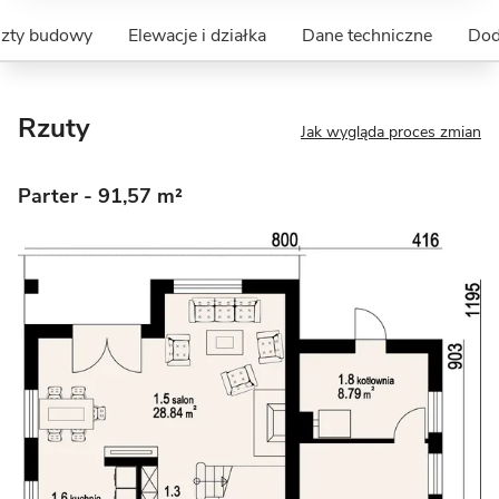
szty budowy
Elewacje i działka
Dane techniczne
Dod
Rzuty
Jak wygląda proces zmian
Parter
- 91,57 m²