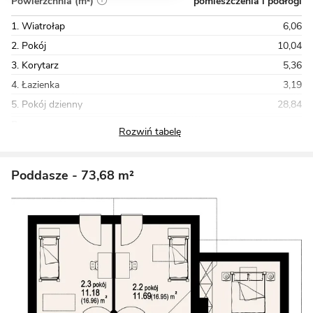
pomieszczenia i podłogi
Powierzchnia (m²)
1. Wiatrołap
6,06
2. Pokój
10,04
3. Korytarz
5,36
4. Łazienka
3,19
5. Pokój dzienny
28,84
Razem
91,57
Poddasze
- 73,68 m²