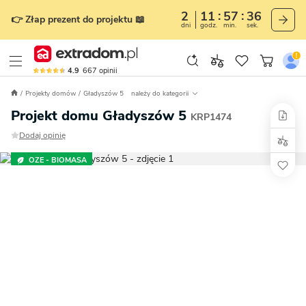
2
11
57
35
👉 Złap prezent do projektu 📖
dni
godz.
min.
sek.
4.9
667
opinii
Projekty domów
Gładyszów 5
należy do kategorii
Projekt domu Gładyszów 5
KRP1474
Dodaj opinię
OZE - BIOMASA