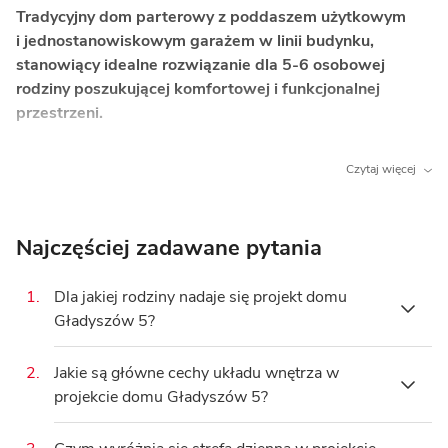
Tradycyjny dom parterowy z poddaszem użytkowym
i jednostanowiskowym garażem w linii budynku,
stanowiący idealne rozwiązanie dla 5-6 osobowej
rodziny poszukującej komfortowej i funkcjonalnej
przestrzeni.
Co wyróżnia ten dom?
Czytaj więcej
Jasny salon z kominkiem
– przytulne centrum
życia rodzinnego, które buduje wyjątkową
atmosferę podczas wspólnych wieczorów.
Najczęściej zadawane pytania
Bezpośrednie wyjście na taras
– wygodne
1.
Dla jakiej rodziny nadaje się projekt domu
połączenie strefy dziennej z ogrodem, idealne
Gładyszów 5?
do relaksu na świeżym powietrzu.
Dodatkowy pokój na parterze
– wszechstronna
2.
Jakie są główne cechy układu wnętrza w
Projekt domu Gładyszów 5 to idealne
przestrzeń, którą można przeznaczyć na domowy
projekcie domu Gładyszów 5?
rozwiązanie dla
5-6 osobowej rodziny
,
gabinet, pokój hobby lub sypialnię dla gości.
szukającej komfortowej i funkcjonalnej
Komfortowe poddasze z garderobą
– prywatna
przestrzeni. Dysponuje on
5 pokojami
, w tym