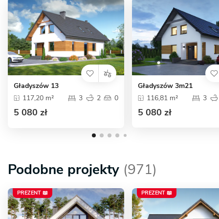
Gładyszów 13
Gładyszów 3m21
117,20 m²
3
2
0
116,81 m²
3
5 080 zł
5 080 zł
Podobne projekty
(971)
PREZENT 📖
PREZENT 📖