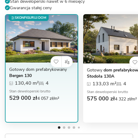
Stan deweloperski nawet w 6 miesięcy
Gwarancja stałej ceny
SKONFIGURUJ DOM
Gotowy dom prefabrykowany
Gotowy
dom prefabryko
Bergen 130
Stodoła 130A
130,40 m²
4
133,03 m²
4
Stan deweloperski brutto
Stan deweloperski brutto
529 000 zł
575 000 zł
4 057 zł/m²
4 322 zł/m²